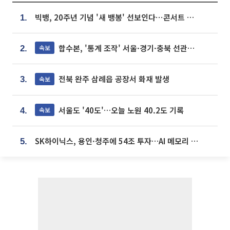
빅뱅, 20주년 기념 '새 뱅봉' 선보인다⋯콘서트 앞두고 팝업 개최
1.
합수본, '통계 조작' 서울·경기·충북 선관위 등 추가 압수수색
속보
2.
전북 완주 삼례읍 공장서 화재 발생
속보
3.
서울도 '40도'…오늘 노원 40.2도 기록
속보
4.
SK하이닉스, 용인·청주에 54조 투자…AI 메모리 생산기지 키운다
5.