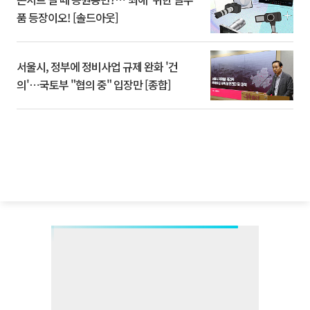
품 등장이오! [솔드아웃]
서울시, 정부에 정비사업 규제 완화 '건
의'⋯국토부 "협의 중" 입장만 [종합]