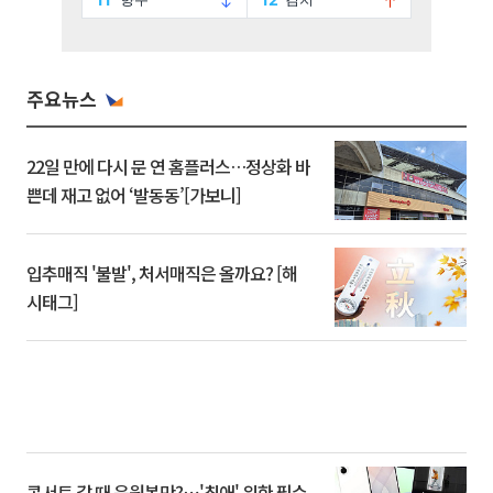
주요뉴스
22일 만에 다시 문 연 홈플러스…정상화 바
쁜데 재고 없어 ‘발동동’[가보니]
입추매직 '불발', 처서매직은 올까요? [해
시태그]
콘서트 갈 때 응원봉만?⋯'최애' 위한 필수