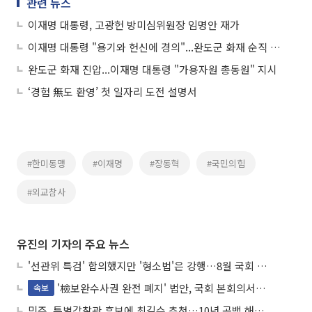
관련 뉴스
이재명 대통령, 고광헌 방미심위원장 임명안 재가
이재명 대통령 "용기와 헌신에 경의"...완도군 화재 순직 소방관 '애도'
완도군 화재 진압...이재명 대통령 "가용자원 총동원" 지시
‘경험 無도 환영’ 첫 일자리 도전 설명서
#한미동맹
#이재명
#장동혁
#국민의힘
#외교참사
유진의 기자의 주요 뉴스
'선관위 특검' 합의했지만 '형소법'은 강행…8월 국회 '입법 2차전' 예고
'檢보완수사권 완전 폐지' 법안, 국회 본회의서 민주당 주도 통과
속보
민주, 특별감찰관 후보에 최길수 추천…10년 공백 해소 속도