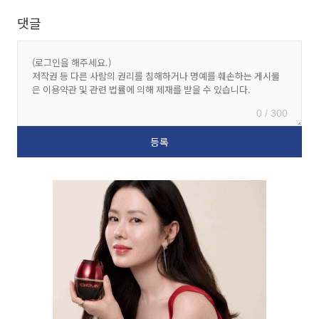
댓글
0 / 300