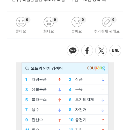
0
0
0
0
좋아요
화나요
슬퍼요
추가취재 원해요