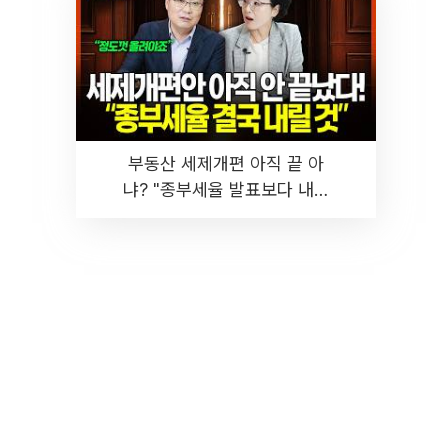
부동산 세제개편 아직 끝 아
냐? "종부세율 발표보다 내릴
것" 장기거주·양도세 전망 I 집
땅지성 I 김인만, 진미윤