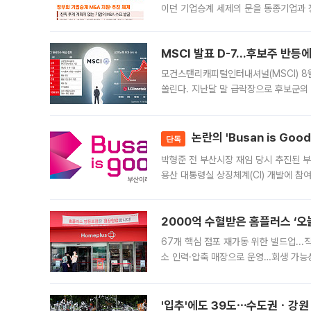
이던 기업승계 세제의 문을 동종기업과 
대신 M&A나 임직원 인수(EBO)를 통
늘
MSCI 발표 D-7…후보주 반등
모건스탠리캐피털인터내셔널(MSCI) 8
쏠린다. 지난달 말 급락장으로 후보군의
가능성과 지수 추종 자금 유입 기대가 
논란의 'Busan is Go
단독
박형준 전 부산시장 재임 당시 추진된 부산
용산 대통령실 상징체계(CI) 개발에 참
도시브랜드 사업이 공개 이후 시민 공감
2000억 수혈받은 홈플러스 ‘오늘
67개 핵심 점포 재가동 위한 빌드업..
소 인력·압축 매장으로 운영…회생 가능성
영업을 시작한다. 핵심 점포 67개에는 
'입추'에도 39도⋯수도권ㆍ강원