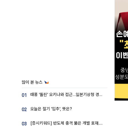
많이 본 뉴스
태풍 '돌핀' 오키나와 접근…일본기상청 경로 업데이트
01
오늘은 절기 '입추', 뜻은?
02
[증시키워드] 반도체 충격 뚫은 개별 호재...포스코퓨처엠·에코프로·한화솔루션 '눈길'
03