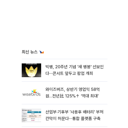
최신 뉴스
빅뱅, 20주년 기념 '새 뱅봉' 선보인
다⋯콘서트 앞두고 팝업 개최
와이즈버즈, 상반기 영업익 58억
원…전년比 125%↑ ‘역대 최대’
산업부·기후부 '사용후 배터리' 부처
칸막이 허문다⋯통합 플랫폼 구축