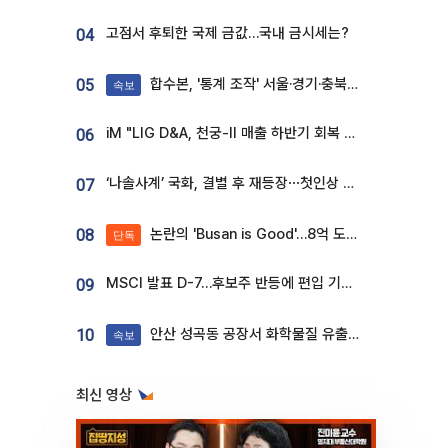
고점서 후퇴한 국제 금값…국내 금시세는?
04
합수본, '통계 조작' 서울·경기·충북 선관위 등 추가 압수수색
05
속보
iM "LIG D&A, 천궁-II 매출 하반기 회복 전망…방산 톱픽 유지"
06
‘나솔사계’ 국화, 결별 후 재등장⋯첫인상 투표 휩쓸고 ‘인기녀’ 등극
07
논란의 'Busan is Good'…8억 도시브랜드, 용산 대통령실 CI 업체가 수행
08
단독
MSCI 발표 D-7…후보주 반등에 편입 기대 재점화
09
안산 성곡동 공장서 화학물질 유출 사고 발생
10
속보
최신 영상