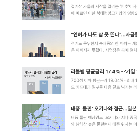
절기상 가을의 시작을 알리는 ‘입추’이자
에 따르면 이날 북태평양고기압의 영향으
도, 낮 최고기온은 31~39도로, 전국
"인허가 나도 삽 못 뜬다"…자금
경기도 동두천시 송내동의 한 아파트 개
은 이뤄지지 못했다. 사업장은 공매 절차
3차 공매까지 진행됐으나 모두 유찰됐다.
후
리볼빙 평균금리 17.4%⋯‘가입 
700점 이하 평균금리 19.04%⋯최대 
도 카드대금 일부를 다음 달로 넘기는 
17.40%까지 치솟은 가운데, 신규 
요구
태풍 '돌핀' 오키나와 접근…일
태풍 돌핀 예상경로, 오키나와 지나 중
와 남해상 높은 물결현재 태풍 위치는 어
강한 세력을 유지한 채 일본 오키나와와