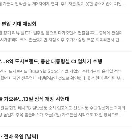
장기근속 임직원 등 제3자에게 연다. 후계자를 찾지 못한 중소기업이 폐업
해 기술과 일자리를 남기도록 하겠다는 취지다. 다만 세금 감면만으로 거래를
에 편입 기대 재점화
월 정기 리뷰 발표가 일주일 앞으로 다가오면서 편출입 후보 종목에 관심이
 시가총액이 크게 흔들렸지만 저점 이후 주가가 상당 부분 회복되면서 편입
다시 부각되고 있다. 7일 금융투자업계에 따르면 MSCI는 한국시간으로 오는
od'…8억 도시브랜드, 용산 대통령실 CI 업체가 수행
시 도시브랜드 ‘Busan is Good’ 개발 사업의 수행기관이 윤석열 정부
여했던 디자인 전문업체 피앤(P&)인 것으로 확인됐다. 8억 원이 투입된 부산
 부족과 디자인 정체성 논란에 휩싸였던 만큼, 사업 선정 과정과 결과물에
 가오픈’...13일 정식 개장 시험대
.직원들 현장 배치PB·일반상품 순차 입고에도 신선식품 수급 정상화는 과제최
 높일지 주목 홈플러스가 오늘(7일) 가오픈을 시작으로 13일 정식으로 재
직원들이 현장 배치되고, PB 상품과 함께 일반 상품 납품도 순차적으로 진행
ㆍ전라 폭염 [날씨]