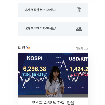
내가 저장한 뉴스 모아보기
내가 구독한 기자 전체보기
한 컷
코스피 4.58% 하락, 환율