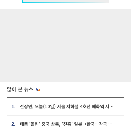
많이 본 뉴스
전장연, 오늘(10일) 서울 지하철 4호선 혜화역 시위…1호선 용산역 무정차
1.
태풍 '돌핀' 중국 상륙, '찬홈' 일본→한국…각국 기상청 예상 경로는?
2.