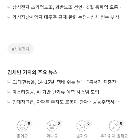
삼성전자 초기업노조, 과반노조 선언⋯5월 총파업 으름장 “20조~30조 손실”
가상자산사업자 대주주 규제 완화 논쟁∙∙∙심사 변수 부상
#삼성전자
김채빈 기자의 주요 뉴스
CJ대한통운, 14~15일 ‘택배 쉬는 날’…“혹서기 재충전”
이스타항공, AI 기반 난기류 예측 시스템 도입
현대차그룹, 아파트 주차도 로봇이 한다…공동주택서 국내 첫 실증
0
0
0
0
좋아요
화나요
슬퍼요
추가취재 원해요