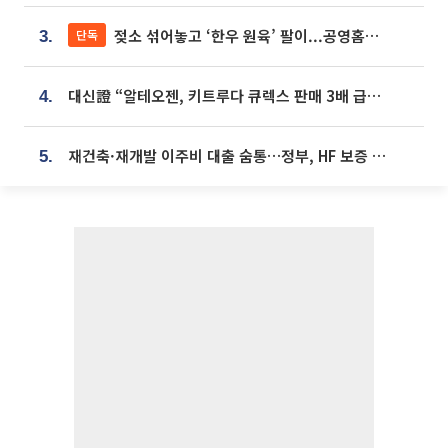
젖소 섞어놓고 ‘한우 원육’ 팔이...공영홈쇼핑 표기·검증 구멍
단독
3.
대신證 “알테오젠, 키트루다 큐렉스 판매 3배 급증…목표가 41만원 상향”
4.
재건축·재개발 이주비 대출 숨통…정부, HF 보증 신설 추진
5.