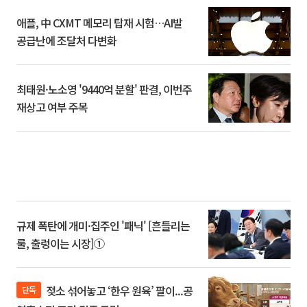
애플, 中 CXMT 메모리 탑재 시험…AI발
공급난에 조달처 다변화
최태원·노소영 '9440억 분할' 판결, 이번주
재상고 여부 주목
규제 폭탄에 개미·집주인 '패닉' [흔들리는
룰, 출렁이는 시장]①
젖소 섞어놓고 ‘한우 원육’ 팔이...공
단독