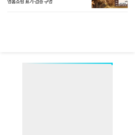
영홈쇼핑 표기·검증 구멍