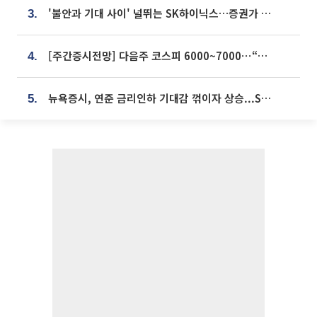
'불안과 기대 사이' 널뛰는 SK하이닉스…증권가 "HBM4·LTA 기반 펀터멘털 견고"
3.
[주간증시전망] 다음주 코스피 6000~7000⋯“外人 수급은 정책이 변수”
4.
뉴욕증시, 연준 금리인하 기대감 꺾이자 상승...S&P500 사상 최고치 [종합]
5.