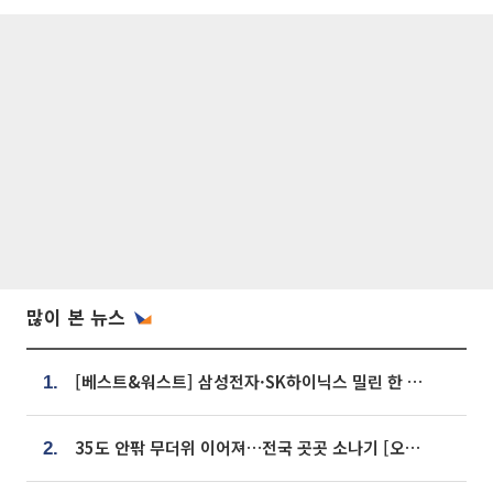
많이 본 뉴스
[베스트&워스트] 삼성전자·SK하이닉스 밀린 한 주…상상인증권은 85% 급등
1.
35도 안팎 무더위 이어져…전국 곳곳 소나기 [오늘 날씨]
2.