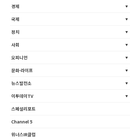
경제
국제
정치
사회
오피니언
문화·라이프
뉴스발전소
이투데이TV
스페셜리포트
Channel 5
위너스IR클럽