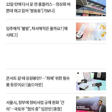
22일 만에 다시 문 연 홈플러스…정상화 바
쁜데 재고 없어 ‘발동동’[가보니]
입추매직 '불발', 처서매직은 올까요? [해
시태그]
콘서트 갈 때 응원봉만?⋯'최애' 위한 필수
품 등장이오! [솔드아웃]
서울시, 정부에 정비사업 규제 완화 '건
의'⋯국토부 "협의 중" 입장만 [종합]