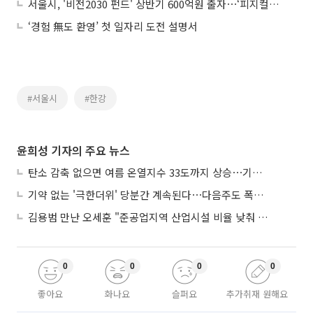
서울시, '비전2030 펀드' 상반기 600억원 출자⋯‘피지컬AI’ 분야 신설
‘경험 無도 환영’ 첫 일자리 도전 설명서
#서울시
#한강
윤희성 기자의 주요 뉴스
탄소 감축 없으면 여름 온열지수 33도까지 상승⋯기상청, 2100년 미래전망
기약 없는 '극한더위' 당분간 계속된다⋯다음주도 폭염·열대야 지속
김용범 만난 오세훈 "준공업지역 산업시설 비율 낮춰 공급 늘려야"
0
0
0
0
좋아요
화나요
슬퍼요
추가취재 원해요