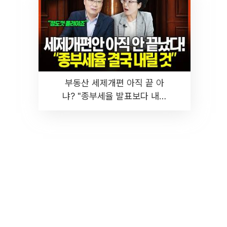
부동산 세제개편 아직 끝 아
냐? "종부세율 발표보다 내릴
것" 장기거주·양도세 전망 I 집
땅지성 I 김인만, 진미윤