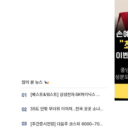
많이 본 뉴스
[베스트&워스트] 삼성전자·SK하이닉스 밀린 한 주…상상인증권은 85% 급등
01
35도 안팎 무더위 이어져…전국 곳곳 소나기 [오늘 날씨]
02
03
[주간증시전망] 다음주 코스피 6000~7000⋯“外人 수급은 정책이 변수”