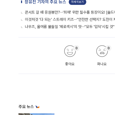
장유진 기자의 주요 뉴스
자세히보기
콘서트 갈 때 응원봉만?⋯'최애' 위한 필수품 등장이오! [솔드
이것저것 '다 되는' 스트레이 키즈⋯"안전한 선택지? 도전이 재
나우즈, 올여름 물들일 '제로섹시'의 맛⋯"모두 '입덕'시킬 것"
0
0
좋아요
화나요
주요 뉴스