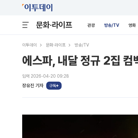
문화·라이프
관광
방송/TV
영화
이투데이
문화·라이프
방송/TV
에스파, 내달 정규 2집 
입력 2026-04-20 09:28
장유진 기자
구독