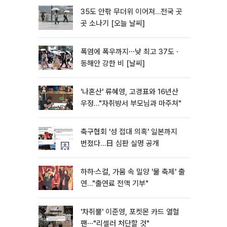
35도 안팎 무더위 이어져…전국 곳
곳 소나기 [오늘 날씨]
폭염에 폭우까지⋯낮 최고 37도ㆍ
동해안 강한 비 [날씨]
'나혼산' 류혜영, 고경표와 16년산
우정…"자취방서 부모님과 마주쳐"
축구협회 '성 접대 의혹' 일본까지
번졌다…日 심판 실명 공개
하하·스컬, 가뭄 속 밀양 '물 축제' 출
연…"출연료 전액 기부"
'차쥐뿔' 이준영, 포켓몬 카드 열혈
팬⋯"리셀러 처단할 것"