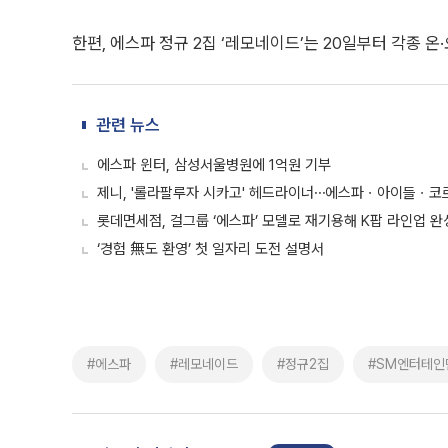
한편, 에스파 정규 2집 ‘레모네이드’는 20일부터 각종 
관련 뉴스
에스파 윈터, 삼성서울병원에 1억원 기부
제니, '롤라팔루자 시카고' 헤드라이너⋯에스파ㆍ아이들ㆍ코
롯데면세점, 걸그룹 ‘에스파’ 모델로 재기용해 K팝 라인업 완
‘경험 無도 환영’ 첫 일자리 도전 설명서
#에스파
#레모네이드
#정규2집
#SM엔터테인