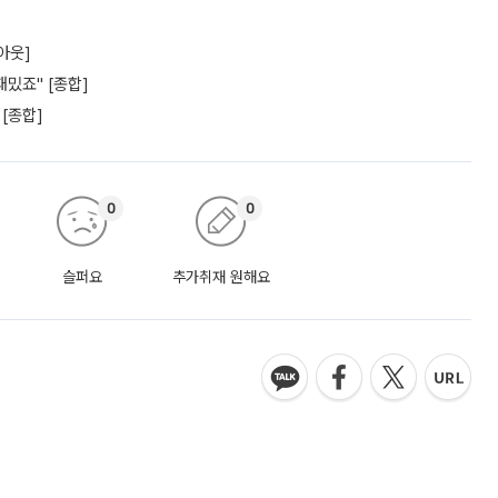
아웃]
밌죠" [종합]
 [종합]
0
0
슬퍼요
추가취재 원해요