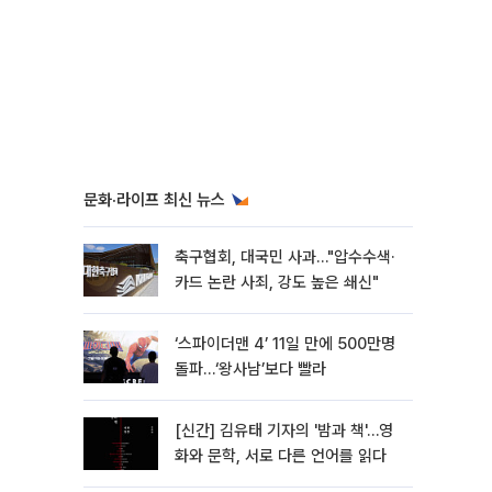
문화·라이프 최신 뉴스
축구협회, 대국민 사과…"압수수색·
카드 논란 사죄, 강도 높은 쇄신"
‘스파이더맨 4’ 11일 만에 500만명
돌파…‘왕사남’보다 빨라
[신간] 김유태 기자의 '밤과 책'…영
화와 문학, 서로 다른 언어를 읽다