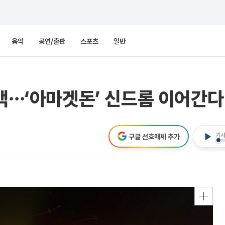
음악
공연/출판
스포츠
일반
컴백⋯‘아마겟돈’ 신드롬 이어간다
기사
구글 선호매체 추가