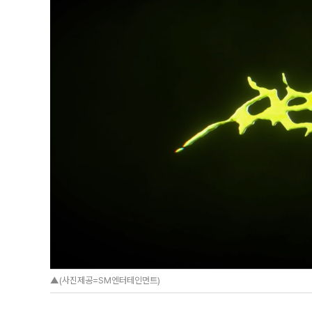
▲(사진제공=SM엔터테인먼트)