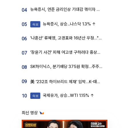
뉴욕증시, 연준 금리인상 기대감 꺾이자 상승...S&P500 사상 최고치 [종합]
04
뉴욕증시, 상승...나스닥 1.3% ↑
05
속보
'나혼산' 류혜영, 고경표와 16년산 우정…"자취방서 부모님과 마주쳐"
06
'장윤기 사건' 피해 여고생 구하려다 중상…고교생 의상자 지정
07
SK하이닉스, 분기배당 375원 확정…주주환원책 9월로 앞당겨 발표
08
09
美 ‘232조 하이브리드 제재’ 임박…K-태양광, 불확실성 털고 날개 다나
국제유가, 상승...WTI 1.15% ↑
10
속보
최신 영상