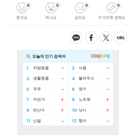
0
0
0
0
좋아요
화나요
슬퍼요
추가취재 원해요