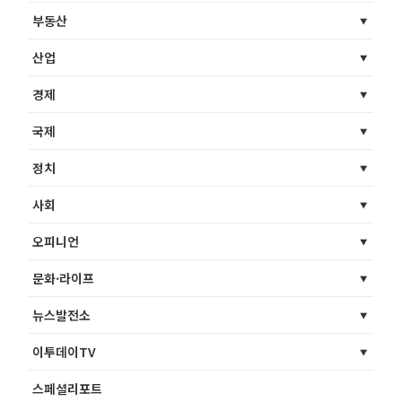
부동산
산업
경제
국제
정치
사회
오피니언
문화·라이프
뉴스발전소
이투데이TV
스페셜리포트