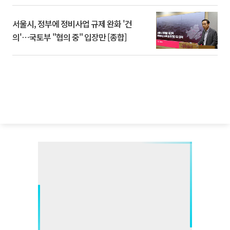
서울시, 정부에 정비사업 규제 완화 '건
의'⋯국토부 "협의 중" 입장만 [종합]