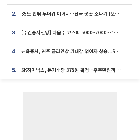
35도 안팎 무더위 이어져…전국 곳곳 소나기 [오늘 날씨]
2.
[주간증시전망] 다음주 코스피 6000~7000⋯“外人 수급은 정책이 변수”
3.
뉴욕증시, 연준 금리인상 기대감 꺾이자 상승...S&P500 사상 최고치 [종합]
4.
SK하이닉스, 분기배당 375원 확정…주주환원책 9월로 앞당겨 발표
5.