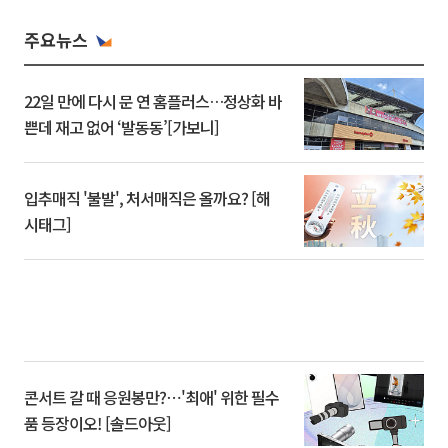
주요뉴스
22일 만에 다시 문 연 홈플러스…정상화 바
쁜데 재고 없어 ‘발동동’[가보니]
입추매직 '불발', 처서매직은 올까요? [해
시태그]
콘서트 갈 때 응원봉만?⋯'최애' 위한 필수
품 등장이오! [솔드아웃]