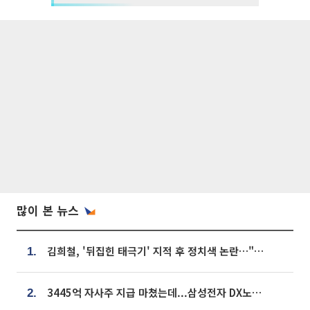
많이 본 뉴스
김희철, '뒤집힌 태극기' 지적 후 정치색 논란…"좌우 떠나 우리나라 국기"
1.
3445억 자사주 지급 마쳤는데...삼성전자 DX노조, 뒤늦은 '떼쓰기 집회'
2.