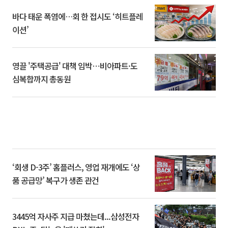
바다 태운 폭염에…회 한 접시도 ‘히트플레
이션’
영끌 '주택공급' 대책 임박⋯비아파트·도
심복합까지 총동원
‘회생 D-3주’ 홈플러스, 영업 재개에도 ‘상
품 공급망’ 복구가 생존 관건
3445억 자사주 지급 마쳤는데...삼성전자