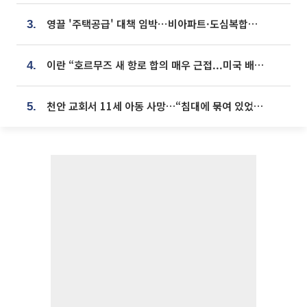
영끌 '주택공급' 대책 임박⋯비아파트·도심복합까지 총동원
3.
이란 “호르무즈 새 항로 합의 매우 근접...미국 배상 먼저”
4.
천안 교회서 11세 아동 사망…“침대에 묶여 있었다” 진술 확보
5.