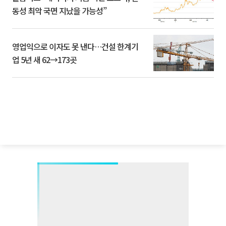
동성 최악 국면 지났을 가능성”
영업익으로 이자도 못 낸다…건설 한계기
업 5년 새 62→173곳