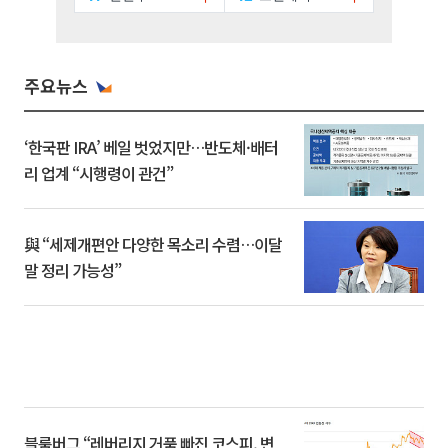
주요뉴스
‘한국판 IRA’ 베일 벗었지만…반도체·배터
리 업계 “시행령이 관건”
與 “세제개편안 다양한 목소리 수렴…이달
말 정리 가능성”
블룸버그 “레버리지 거품 빠진 코스피, 변