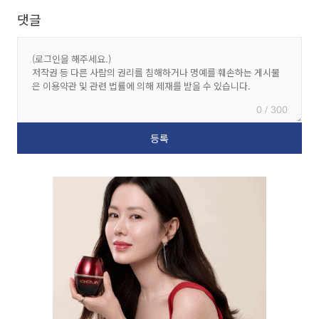
댓글
0 / 300