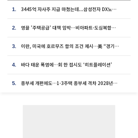
3445억 자사주 지급 마쳤는데...삼성전자 DX노조, 뒤늦은 '떼쓰기 집회'
1.
영끌 '주택공급' 대책 임박⋯비아파트·도심복합까지 총동원
2.
이란, 미국에 호르무즈 합의 조건 제시…美 “경기 아직 안 끝나” [종합]
3.
바다 태운 폭염에…회 한 접시도 ‘히트플레이션’
4.
종부세 개편에도…1·3주택 종부세 격차 2028년부터 확대
5.