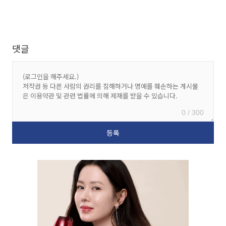
댓글
0 / 300