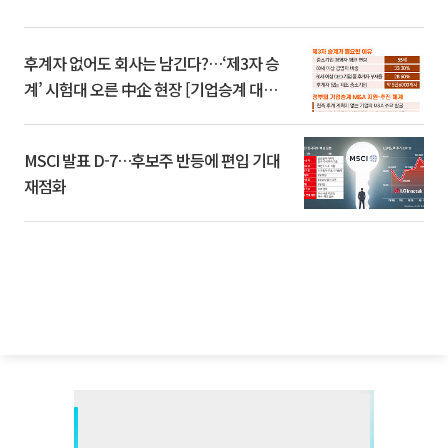
후계자 없어도 회사는 남긴다?…‘제3자 승
계’ 시험대 오른 中企 현장 [기업승계 대전
환]
MSCI 발표 D-7…후보주 반등에 편입 기대
재점화