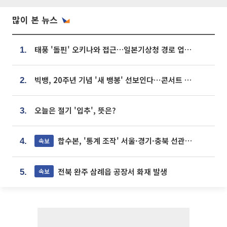
많이 본 뉴스
태풍 '돌핀' 오키나와 접근…일본기상청 경로 업데이트
1.
빅뱅, 20주년 기념 '새 뱅봉' 선보인다⋯콘서트 앞두고 팝업 개최
2.
오늘은 절기 '입추', 뜻은?
3.
합수본, '통계 조작' 서울·경기·충북 선관위 등 추가 압수수색
속보
4.
전북 완주 삼례읍 공장서 화재 발생
속보
5.