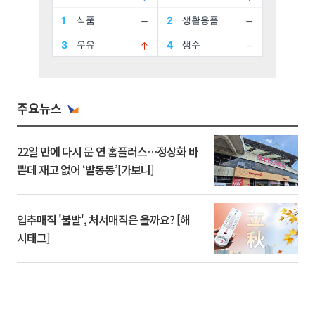
주요뉴스
22일 만에 다시 문 연 홈플러스…정상화 바
쁜데 재고 없어 ‘발동동’[가보니]
입추매직 '불발', 처서매직은 올까요? [해
시태그]