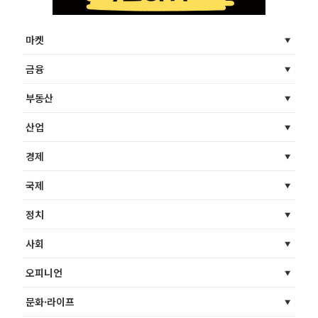
마켓
금융
부동산
산업
경제
국제
정치
사회
오피니언
문화·라이프