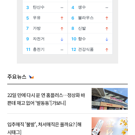
주요뉴스
22일 만에 다시 문 연 홈플러스…정상화 바
쁜데 재고 없어 ‘발동동’[가보니]
입추매직 '불발', 처서매직은 올까요? [해
시태그]