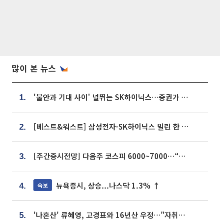
많이 본 뉴스
'불안과 기대 사이' 널뛰는 SK하이닉스…증권가 "HBM4·LTA 기반 펀터멘털 견고"
1.
[베스트&워스트] 삼성전자·SK하이닉스 밀린 한 주…상상인증권은 85% 급등
2.
[주간증시전망] 다음주 코스피 6000~7000⋯“外人 수급은 정책이 변수”
3.
뉴욕증시, 상승...나스닥 1.3% ↑
속보
4.
'나혼산' 류혜영, 고경표와 16년산 우정…"자취방서 부모님과 마주쳐"
5.