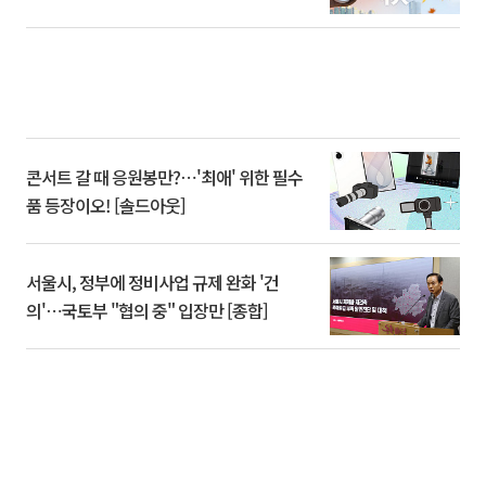
콘서트 갈 때 응원봉만?⋯'최애' 위한 필수
품 등장이오! [솔드아웃]
서울시, 정부에 정비사업 규제 완화 '건
의'⋯국토부 "협의 중" 입장만 [종합]