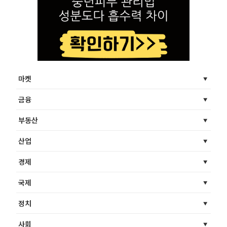
마켓
금융
부동산
산업
경제
국제
정치
사회