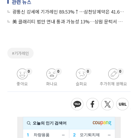
관련 뉴스
광통신 강세에 기가레인 89.53%↑⋯삼천당제약은 41.67%↓
美 클래리티 법안 연내 통과 가능성 13%…상원 문턱서 제동
#기가레인
0
0
0
0
좋아요
화나요
슬퍼요
추가취재 원해요