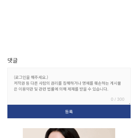
댓글
0 / 300