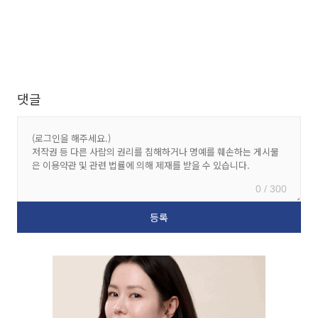
댓글
0 / 300