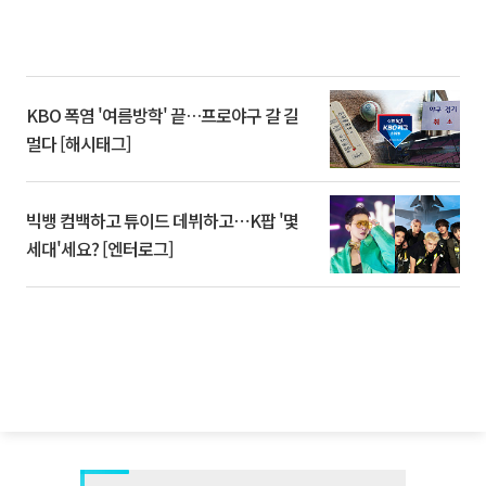
KBO 폭염 '여름방학' 끝…프로야구 갈 길
멀다 [해시태그]
빅뱅 컴백하고 튜이드 데뷔하고⋯K팝 '몇
세대'세요? [엔터로그]