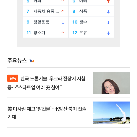
주요뉴스
한국 드론기술, 우크라 전장서 시험
단독
중…“스타트업 여러 곳 참여”
美 미사일 재고 ‘빨간불’…K방산 북미 진출
기대