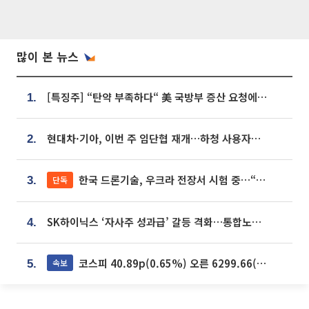
많이 본 뉴스
[특징주] “탄약 부족하다“ 美 국방부 증산 요청에⋯국내 방산주 급등세
1.
현대차·기아, 이번 주 임단협 재개…하청 사용자성 재심도 ‘변수’
2.
한국 드론기술, 우크라 전장서 시험 중…“스타트업 여러 곳 참여”
단독
3.
SK하이닉스 ‘자사주 성과급’ 갈등 격화…통합노조 출범 움직임
4.
코스피 40.89p(0.65%) 오른 6299.66(마감)
속보
5.