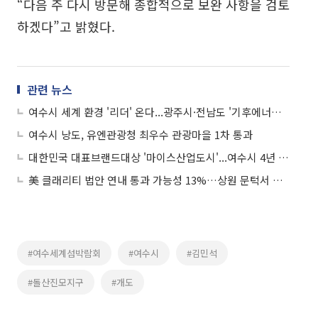
“다음 주 다시 방문해 종합적으로 보완 사항을 검토
하겠다”고 밝혔다.
관련 뉴스
여수시 세계 환경 '리더' 온다...광주시·전남도 '기후에너지 대전'
여수시 낭도, 유엔관광청 최우수 관광마을 1차 통과
대한민국 대표브랜드대상 '마이스산업도시'...여수시 4년 연속 1위
美 클래리티 법안 연내 통과 가능성 13%…상원 문턱서 제동
#여수세계섬박람회
#여수시
#김민석
#돌산진모지구
#개도