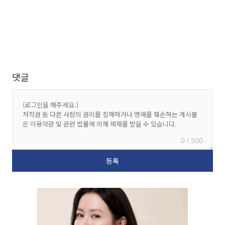
댓글
0 / 300