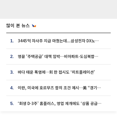
많이 본 뉴스
3445억 자사주 지급 마쳤는데...삼성전자 DX노조, 뒤늦은 '떼쓰기 집회'
1.
영끌 '주택공급' 대책 임박⋯비아파트·도심복합까지 총동원
2.
바다 태운 폭염에…회 한 접시도 ‘히트플레이션’
3.
이란, 미국에 호르무즈 합의 조건 제시…美 “경기 아직 안 끝나” [종합]
4.
‘회생 D-3주’ 홈플러스, 영업 재개에도 ‘상품 공급망’ 복구가 생존 관건
5.