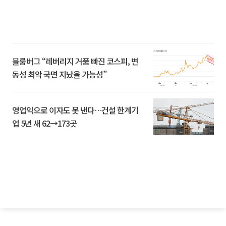
블룸버그 “레버리지 거품 빠진 코스피, 변
동성 최악 국면 지났을 가능성”
영업익으로 이자도 못 낸다…건설 한계기
업 5년 새 62→173곳