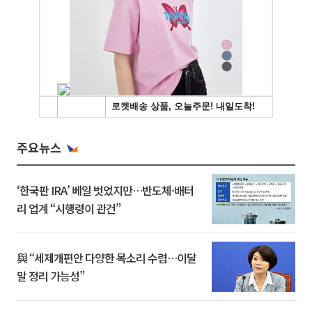
주요뉴스
‘한국판 IRA’ 베일 벗었지만…반도체·배터
리 업계 “시행령이 관건”
與 “세제개편안 다양한 목소리 수렴…이달
말 정리 가능성”