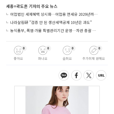
세종=곽도흔 기자의 주요 뉴스
어업법인 세제혜택 상시화…어업용 면세유 2029년까지 연장
나라살림硏 "검증 안 된 생산세액공제 10년은 과도"
농식품부, 폭염·가뭄 특별관리기간 운영…차관 총괄 대응체계 격상
0
0
0
0
좋아요
화나요
슬퍼요
추가취재 원해요