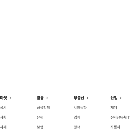
마켓
금융
부동산
산업
공시
금융정책
시장동향
재계
시황
은행
업계
전자/통신/IT
시세
보험
정책
자동차