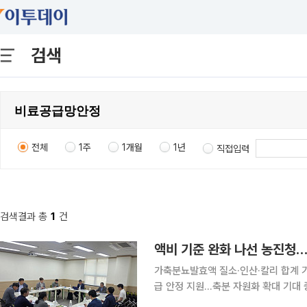
검색
전체
1주
1개월
1년
직접입력
검색결과 총
1
건
액비 기준 완화 나선 농진청…
가축분뇨발효액 질소·인산·칼리 합계 기
급 안정 지원…축분 자원화 확대 기대 중동전쟁 여파로 국제 원자재와 해상 물류 불안이 커지는 가운
데 농촌진흥청이 국내 비료 대체재 확