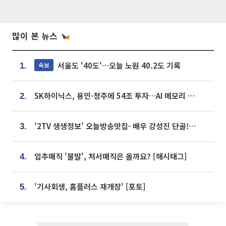
많이 본 뉴스
서울도 '40도'…오늘 노원 40.2도 기록
속보
1.
SK하이닉스, 용인·청주에 54조 투자…AI 메모리 생산기지 키운다
2.
'2TV 생생정보' 오늘방송맛집- 배우 강성진 단골! 쌀국수ㆍ푸팟퐁 커리 맛집 '블○○○'
3.
입추매직 '불발', 처서매직은 올까요? [해시태그]
4.
'기사회생, 홈플러스 재개장' [포토]
5.