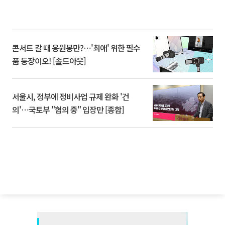
콘서트 갈 때 응원봉만?⋯'최애' 위한 필수
품 등장이오! [솔드아웃]
서울시, 정부에 정비사업 규제 완화 '건
의'⋯국토부 "협의 중" 입장만 [종합]