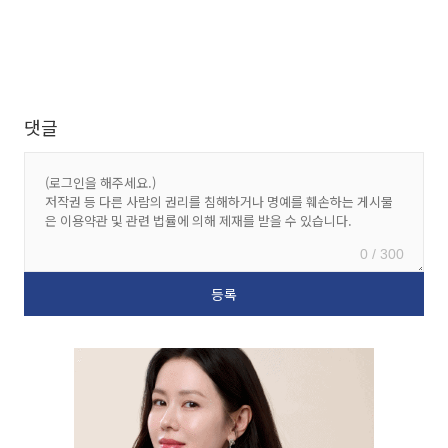
댓글
0 / 300