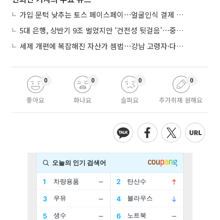
가입 문턱 낮추는 토스 페이스페이⋯얼굴인식 결제 확산 속도낸다
5대 은행, 상반기 9조 벌었지만 ‘건전성 뒷걸음’⋯중기대출 문턱 높아지나
세제 개편에 복잡해진 자산가 셈법⋯강남 고령자·다주택자 ‘자산재편 고심’
0
0
0
0
좋아요
화나요
슬퍼요
추가취재 원해요