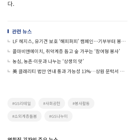
다.
관련 뉴스
LF 헤지스, 유기견 보호 ‘해피퍼피’ 캠페인⋯기부부터 봉사까지
콜마비앤에이치, 취약계층 돕고 숲 가꾸는 ‘참여형 봉사’
농심, 농촌·이웃과 나누는 ‘상생의 맛’
美 클래리티 법안 연내 통과 가능성 13%…상원 문턱서 제동
#GS리테일
#사회공헌
#봉사활동
#소외계층돌봄
#GS나누미
연희진 기자의 주요 뉴스