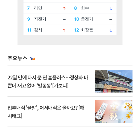
주요뉴스
22일 만에 다시 문 연 홈플러스…정상화 바
쁜데 재고 없어 ‘발동동’[가보니]
입추매직 '불발', 처서매직은 올까요? [해
시태그]