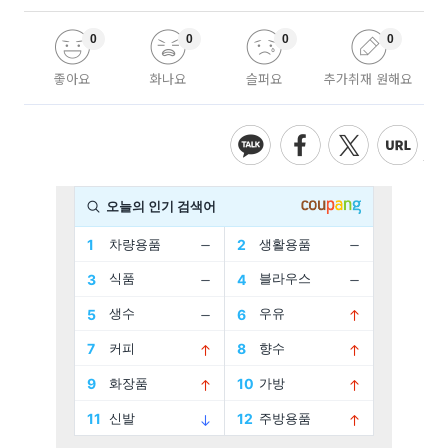
0
0
0
0
좋아요
화나요
슬퍼요
추가취재 원해요