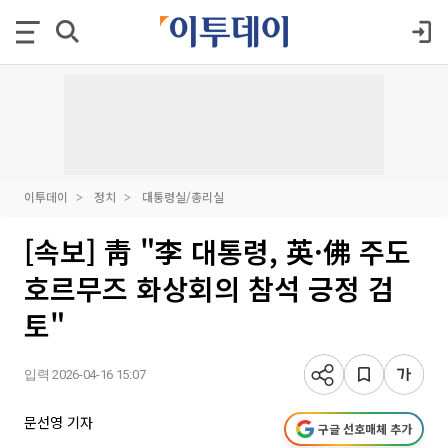
이투데이
정치
대통령실/총리실
[속보] 靑 "李 대통령, 英·佛 주도
호르무즈 화상회의 참석 긍정 검
토"
입력 2026-04-16 15:07
문선영 기자
구글 선호매체 추가