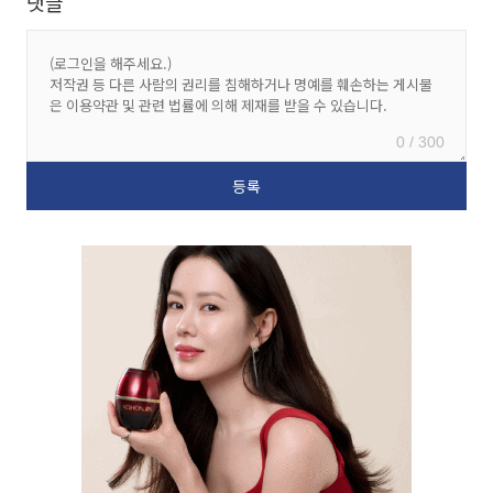
댓글
0 / 300