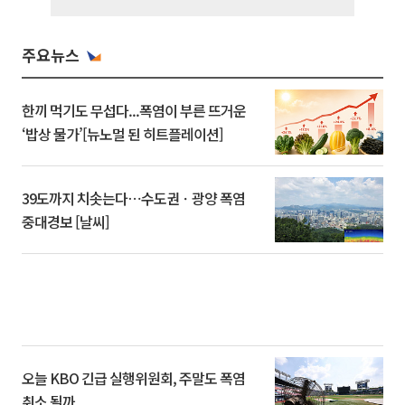
주요뉴스
한끼 먹기도 무섭다...폭염이 부른 뜨거운
‘밥상 물가’[뉴노멀 된 히트플레이션]
39도까지 치솟는다⋯수도권ㆍ광양 폭염
중대경보 [날씨]
오늘 KBO 긴급 실행위원회, 주말도 폭염
취소 될까