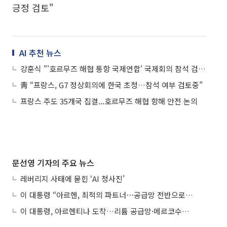
긍정 검토"
AI 추천 뉴스
강훈식 "'호르무즈 해협 통항 국제연합' 국제회의 참석 검토 중"
靑 “프랑스, G7 정상회의에 한국 초청…참석 여부 검토중”
프랑스 주도 35개국 집결...호르무즈 해협 항해 안전 논의
문선영 기자의 주요 뉴스
레버리지 사태에 묻힌 ‘AI 청사진’
이 대통령 “아르헨, 최적의 파트너⋯공급망 전반으로 확대”
이 대통령, 아르헨티나 도착…리튬 공급망·메르코수르 협력 논의