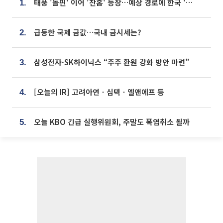
태풍 '돌핀' 이어 '찬홈' 등장…예상 경로에 한국 '한숨'
1.
급등한 국제 금값…국내 금시세는?
2.
삼성전자·SK하이닉스 “주주 환원 강화 방안 마련”
3.
[오늘의 IR] 고려아연ㆍ심텍ㆍ엘앤에프 등
4.
오늘 KBO 긴급 실행위원회, 주말도 폭염취소 될까
5.