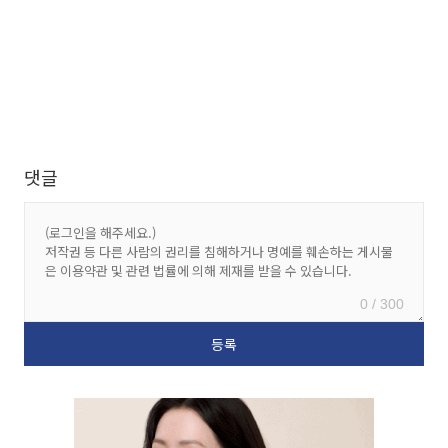
댓글
0 / 300