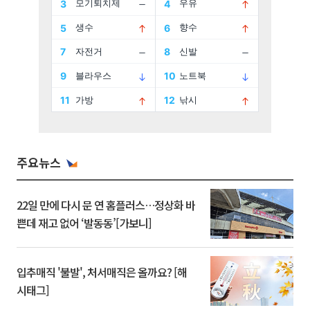
주요뉴스
22일 만에 다시 문 연 홈플러스…정상화 바
쁜데 재고 없어 ‘발동동’[가보니]
입추매직 '불발', 처서매직은 올까요? [해
시태그]