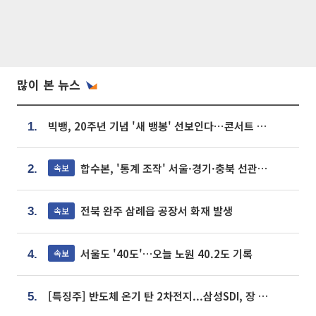
많이 본 뉴스
빅뱅, 20주년 기념 '새 뱅봉' 선보인다⋯콘서트 앞두고 팝업 개최
1.
합수본, '통계 조작' 서울·경기·충북 선관위 등 추가 압수수색
속보
2.
전북 완주 삼례읍 공장서 화재 발생
속보
3.
서울도 '40도'…오늘 노원 40.2도 기록
속보
4.
[특징주] 반도체 온기 탄 2차전지...삼성SDI, 장 초반 7% 넘게 껑충
5.