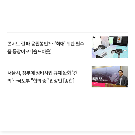
콘서트 갈 때 응원봉만?⋯'최애' 위한 필수
품 등장이오! [솔드아웃]
서울시, 정부에 정비사업 규제 완화 '건
의'⋯국토부 "협의 중" 입장만 [종합]