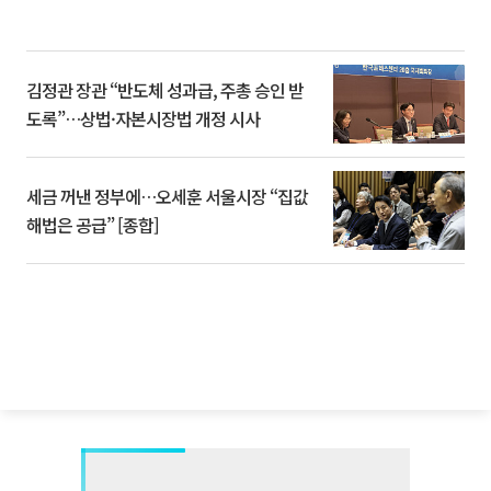
김정관 장관 “반도체 성과급, 주총 승인 받
도록”…상법·자본시장법 개정 시사
세금 꺼낸 정부에…오세훈 서울시장 “집값
해법은 공급” [종합]