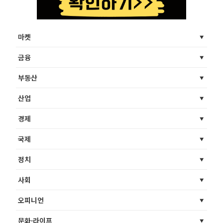
마켓
금융
부동산
산업
경제
국제
정치
사회
오피니언
문화·라이프