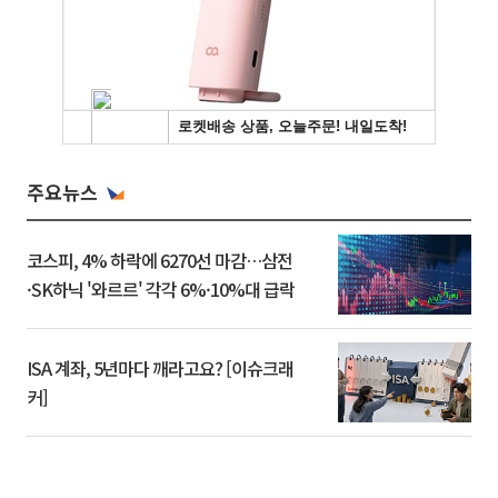
주요뉴스
코스피, 4% 하락에 6270선 마감…삼전
·SK하닉 '와르르' 각각 6%·10%대 급락
ISA 계좌, 5년마다 깨라고요? [이슈크래
커]