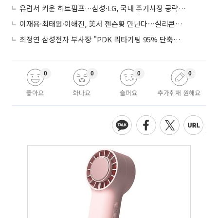
유럽서 키운 히트펌프…삼성·LG, 국내 주거시장 공략 ‘속도’
이재용·최태원·이해진, 美서 젠슨황 만난다⋯실리콘밸리 집결하는 AI리더
최정연 삼성전자 부사장 "PDK 리타기팅 95% 단축…에이전트 AI 시범 활용"
0
0
0
0
좋아요
화나요
슬퍼요
추가취재 원해요