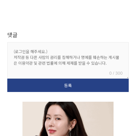
댓글
0 / 300