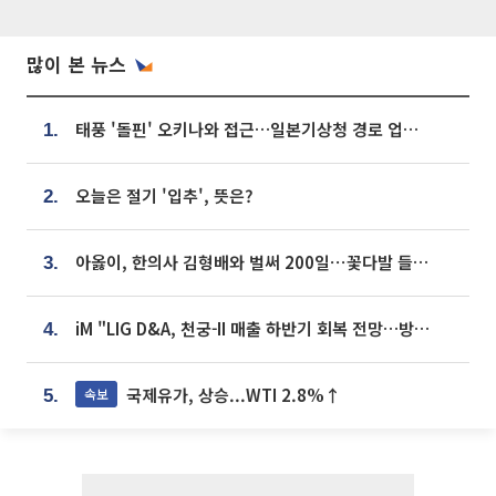
많이 본 뉴스
태풍 '돌핀' 오키나와 접근…일본기상청 경로 업데이트
1.
오늘은 절기 '입추', 뜻은?
2.
아옳이, 한의사 김형배와 벌써 200일⋯꽃다발 들고 "프러포즈 아냐"
3.
iM "LIG D&A, 천궁-II 매출 하반기 회복 전망…방산 톱픽 유지"
4.
국제유가, 상승...WTI 2.8%↑
속보
5.