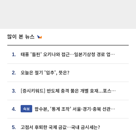
많이 본 뉴스
태풍 '돌핀' 오키나와 접근…일본기상청 경로 업데이트
1.
오늘은 절기 '입추', 뜻은?
2.
[증시키워드] 반도체 충격 뚫은 개별 호재...포스코퓨처엠·에코프로·한화솔루션 '눈길'
3.
합수본, '통계 조작' 서울·경기·충북 선관위 등 추가 압수수색
속보
4.
고점서 후퇴한 국제 금값…국내 금시세는?
5.