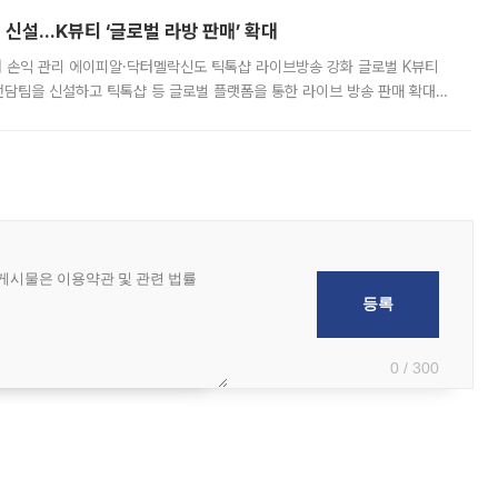
신설…K뷰티 ‘글로벌 라방 판매’ 확대
터 손익 관리 에이피알·닥터멜락신도 틱톡샵 라이브방송 강화 글로벌 K뷰티
담팀을 신설하고 틱톡샵 등 글로벌 플랫폼을 통한 라이브 방송 판매 확대에
급하는 데서 한발 더 나아가 방송 기획과 상품 구성, 출연자 섭외, 손익
0 / 300