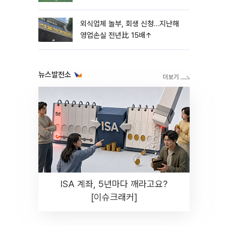
외식업체 놀부, 회생 신청…지난해
영업손실 전년比 15배↑
뉴스발전소
ISA 계좌, 5년마다 깨라고요?
[이슈크래커]