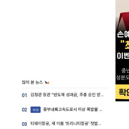
많이 본 뉴스
김정관 장관 “반도체 성과급, 주총 승인 받도록”…상법·자본시장법 개정 시사
01
중부내륙고속도로서 미상 폭발물 발견
02
속보
티웨이항공, 새 이름 '트리니티항공' 첫발…SSC 전략 본격화
03