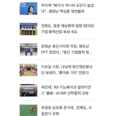
추미애 "복지가 아니라 도민이 늘었
다"…재정난 책임론 정면돌파
전북도, 동촌 해상풍력 발판 RE100
기업·풍력산업 육성 속도
장정순 용인시의회 의장, 베트남
FPT 찾았다…"용인 기업협력 뒷받
침"
이상일 시장, 다낭에 용인청년봉사
단 보낸다…'좋아용 거리' 만든다
국민대, ‘AX 이노베이션 얼라이언
스’ 출범⋯AI·SW 산학협력 강화
옥정호 남조류 증가세…전북도, 수
질감시 강화