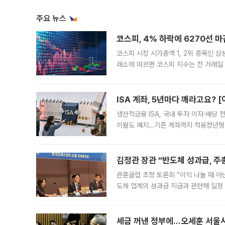
주요 뉴스
코스피, 4% 하락에 6270선 마
코스피 시장 시가총액 1, 2위 종목인 
래소에 따르면 코스피 지수는 전 거래일 대
1.81% 내린 6478.75에 출발한 코
다. 이날 오전
ISA 계좌, 5년마다 깨라고요? 
생산적금융 ISA, 국내 투자 이자·배당
이월도 폐지…기존 계좌까지 적용청년형 
는 5년마다 계좌를 해지하라는 건가요?”
편을
김정관 장관 “반도체 성과급, 
관훈클럽 초청 토론회 “이익 나눌 때 아
도체 업계의 성과급 지급과 관련해 일정
최근 상법·자본시장법 개정으로 기업 지
세금 꺼낸 정부에…오세훈 서울시장