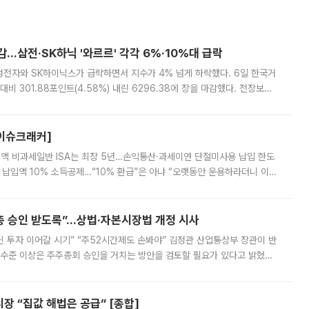
감…삼전·SK하닉 '와르르' 각각 6%·10%대 급락
삼성전자와 SK하이닉스가 급락하면서 지수가 4% 넘게 하락했다. 6일 한국거
비 301.88포인트(4.58%) 내린 6296.38에 장을 마감했다. 전장보다
스피는 장중 한때 6550.94까지 오르기도 했으나 6238.32까지 밀리기도 했
[이슈크래커]
 전액 비과세일반 ISA는 최장 5년…손익통산·과세이연 단절미사용 납입 한도
납입액 10% 소득공제…“10% 환급”은 아냐 “오랫동안 운용하라더니 이제
 ‘만능 절세 통장’으로 불리는 개인종합자산관리계좌(ISA)가 두 갈래로 개
주총 승인 받도록”…상법·자본시장법 개정 시사
닌 투자 이어갈 시기” “주52시간제도 손봐야” 김정관 산업통상부 장관이 반
 수준 이상은 주주총회 승인을 거치는 방안을 검토할 필요가 있다고 밝혔다.
배구조와 주주권 강화 논의가 이어지는 가운데, 핵심 연구인력에 대한
 “집값 해법은 공급” [종합]