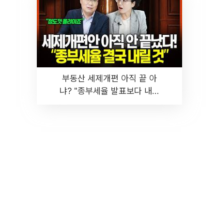
부동산 세제개편 아직 끝 아
냐? "종부세율 발표보다 내릴
것" 장기거주·양도세 전망 I 집
땅지성 I 김인만, 진미윤