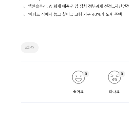
엠젠솔루션, AI 화재 예측·진압 장치 정부과제 선정…재난안
‘아파도 집에서 늙고 싶어…’ 고령 가구 40%가 노후 주택
#화재
0
0
좋아요
화나요