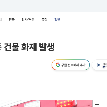
업
전국
인사/부음
동정
일반
동 건물 화재 발생
기사
구글 선호매체 추가