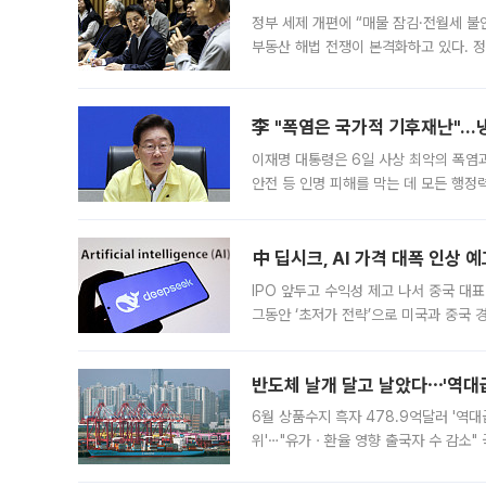
정부 세제 개편에 “매물 잠김·전월세 불
부동산 해법 전쟁이 본격화하고 있다. 
드를 꺼내자 서울시는 전·월세 부담만 
李 "폭염은 국가적 기후재난"…냉
이재명 대통령은 6일 사상 최악의 폭염
안전 등 인명 피해를 막는 데 모든 행
인프라 확충 계획을 내년도 예산안에 반
中 딥시크, AI 가격 대폭 인상 
IPO 앞두고 수익성 제고 나서 중국 대표
그동안 ‘초저가 전략’으로 미국과 중국
가된다. 블룸버그통신에 따르면 딥시크는
반도체 날개 달고 날았다⋯'역대급
6월 상품수지 흑자 478.9억달러 '역대
위'⋯"유가ㆍ환율 영향 출국자 수 감소" 
급 수출 호조가 매달 이어지면서 6월 