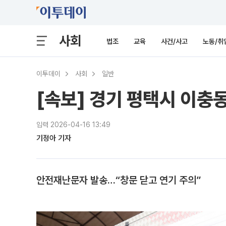
사회
법조
교육
사건/사고
노동/취
이투데이
사회
일반
[속보] 경기 평택시 이충
입력 2026-04-16 13:49
기정아 기자
안전재난문자 발송…“창문 닫고 연기 주의”