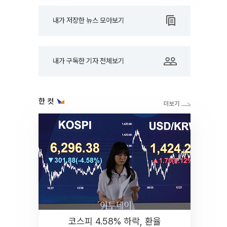
내가 저장한 뉴스 모아보기
내가 구독한 기자 전체보기
한 컷
코스피 4.58% 하락, 환율