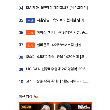
ISA 계좌, 5년마다 깨라고요? [이슈크래커]
04
서울양양고속도로 이천터널 앞 사고 발생
05
속보
하마스 “네타냐후 합의안 거절, 총선 앞두고 시간 끌기”
06
단독
07
실리콘투, 라이브커머스팀 신설…K뷰티 ‘글로벌 판매망’ 확대[K뷰티 라방戰]
단독
코스피 4.58% 하락, 환율 1420원대 [포토]
08
LIG D&A, 천궁Ⅱ 수출에 2Q 영업익 29.5%↑…수주잔고 24.6조 [종합]
09
코스피 장중 낙폭 확대에 '매도 사이드카'…외인 2.8조'팔자'· 개인 3.1조 '사자'
10
최신 영상