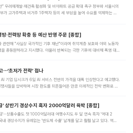
안” 우려재개발·재건축 활성화 및 비아파트 공급 확대 촉구 정부와 서울시의
정부가 고가주택과 비거주 1주택자 등의 세 부담을 높여 수요를 억제하는 카
키울 것이라며 세금이 아닌 공급이 근본적인 처방이라고 전면 반박했다.
방·전력망 확충 등 예산 반영 주문 [종합]
과 관련해 "사실상 국가적인 기후 재난"이라며 취약계층 보호와 야외 노동자
정력을 총동원하라고 지시했다. 아울러 반복되는 극한 기후에 대비해 폭염 대응
영하는 방안도 검토하라고 주문했다. 이 대통령은 이날 폭염·가뭄 대
예고⋯‘초저가 전략’ 접나
 AI 기업 딥시크가 6일 AI 서비스 전반의 가격을 대폭 인상한다고 예고했다.
 경쟁사들을 압박하며 시장 판도를 뒤흔들어온 만큼 이례적인 전략 변화로 평
 이날 공지를 통해 구체적인 인상 폭은 공개하지 않았지만 상당한 수
' 상반기 경상수지 흑자 2000억달러 육박 [종합]
급'⋯상품수출도 첫 1000억달러대 여행수지도 두 달 연속 흑자 '역대 2
국내 경상수지가 유례없는 '반도체 수출' 날개를 달고 훨훨 날고 있다. 역대
경상수지 뿐 아니라 상반기 경상수지 흑자도 2000억달러에 근접하며 사상 최