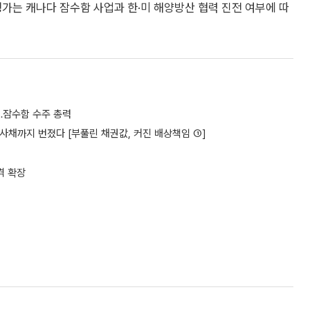
가는 캐나다 잠수함 사업과 한·미 해양방산 협력 진전 여부에 따
…잠수함 수주 총력
사채까지 번졌다 [부풀린 채권값, 커진 배상책임 ①]
격 확장