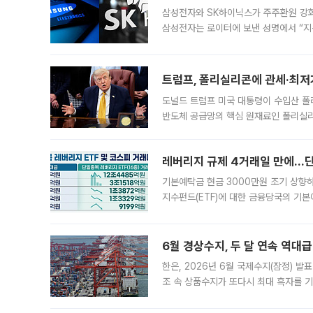
삼성전자와 SK하이닉스가 주주환원 강화 방안 마련에 나설
삼성전자는 로이터에 보낸 성명에서 “지
트럼프, 폴리실리콘에 관세·최저
도널드 트럼프 미국 대통령이 수입산 
반도체 공급망의 핵심 원재료인 폴리실리
로 한국 기업에 미칠 영향에도 관심이 
레버리지 규제 4거래일 만에…단일
기본예탁금 현금 3000만원 조기 상향하
지수펀드(ETF)에 대한 금융당국의 기본
13분의 1수준으로 급감했다. 6일 한국
한 가운데
6월 경상수지, 두 달 연속 역대급
한은, 2026년 6월 국제수지(잠정) 발
조 속 상품수지가 또다시 최대 흑자를 
다. 한국은행이 6일 발표한 '2026년 
집계됐다