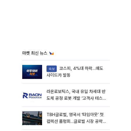
마켓 최신 뉴스
코스피, 4%대 하락…매도
속보
사이드카 발동
라온로보틱스, 국내 유일 차세대 반
도체 공정 로봇 개발 ‘고객사 테스트
진행’
TBH글로벌, 영국서 ‘타임아웃’ 첫
컬렉션 품평회…글로벌 시장 공략
본격화