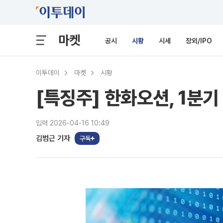
마켓
공시
시황
시세
장외/IPO
이투데이
마켓
시황
[특징주] 한화오션, 1분
입력 2026-04-16 10:49
김범근 기자
구독