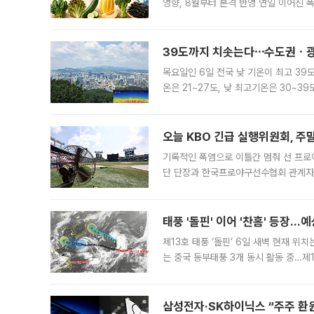
영향, 8월부터 본격 반영 연일 이어진 
고온에 취약한 시금치와 상추 등 잎채소뿐
39도까지 치솟는다⋯수도권ㆍ광
목요일인 6일 전국 낮 기온이 최고 39
온은 21~27도, 낮 최고기온은 30~
는 35도 안팎까지 올라 매우 무덥겠다
기
오늘 KBO 긴급 실행위원회, 주
기록적인 폭염으로 이틀간 멈춰 선 프로야
단 단장과 한국프로야구선수협회 관계자가
5일 “최근 전국적으로 폭염이 지속되면
KBO리그와
태풍 '돌핀' 이어 '찬홈' 등장…예
제13호 태풍 ‘돌핀’ 6일 새벽 현재 위
는 중국 동부태풍 3개 동시 활동 중…제1
를 향해 서진하는 가운데 북서태평양에서는
삼성전자·SK하이닉스 “주주 환원