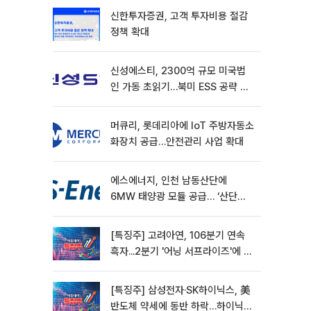
신한투자증권, 고객 투자비용 절감
정책 확대
신성에스티, 2300억 규모 미국법
인 가동 초읽기…북미 ESS 공략 본
격화
머큐리, 롯데리아에 IoT 주방자동소
화장치 공급…안전관리 사업 확대
에스에너지, 인천 남동산단에
6MW 태양광 모듈 공급… ‘산단
RE100’ 가속
[특징주] 고려아연, 106분기 연속
흑자...2분기 '어닝 서프라이즈'에 장
초반 12%대 강세
[특징주] 삼성전자·SK하이닉스, 美
반도체 약세에 동반 하락…하이닉스