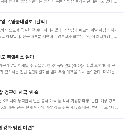
폭염이 농산물 생육과 출하를 동시에 흔들며 밥상 물가를 끌어올리고 있다.
 아니라 오이와 참외, 브로콜리 가격까지 일주일 새 두 자릿수로 뛰었다.
양 폭염중대경보 [날씨]
도까지 오르며 극심한 폭염이 이어지겠다. 기상청에 따르면 이날 아침 최저기
39도로 예보됐다. 전국 대부분 지역에 폭염특보가 발효된 가운데 최고체감온도
. 특히 폭염중대경보가 발표된 서울과 인천 강화ㆍ인천 북부ㆍ인천 남부, 경
말도 폭염취소 될까
구가 7일 재개될 수 있을까. 한국야구위원회(KBO)가 6일 오후 10개 구
 참석하는 긴급 실행위원회를 열어 폭염 대책을 다시 논의한다. KBO는
서 관람객과 선수단의 안전 위험 상황이 발생했다”며 5∼6일 예정됐던
상 경로에 한국 '한숨'
치는 오키나와 동쪽한국·일본·중국·미국 등 각국 기상청 태풍 '돌핀' 예상 경로
5호 태풍 '찬홈' 현재 위치와 예상 경로 주목 제13호 태풍 ‘돌핀’이 오키나와
 제15호 태풍 ‘찬홈’이 새로 발생했다. 한국과 일본뿐 아니라 중국
 강화 방안 마련”