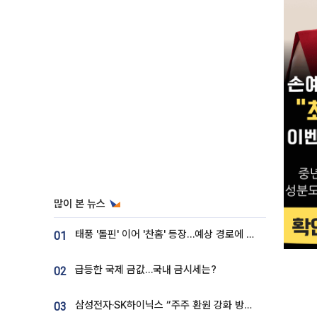
많이 본 뉴스
태풍 '돌핀' 이어 '찬홈' 등장…예상 경로에 한국 '한숨'
01
급등한 국제 금값…국내 금시세는?
02
삼성전자·SK하이닉스 “주주 환원 강화 방안 마련”
03