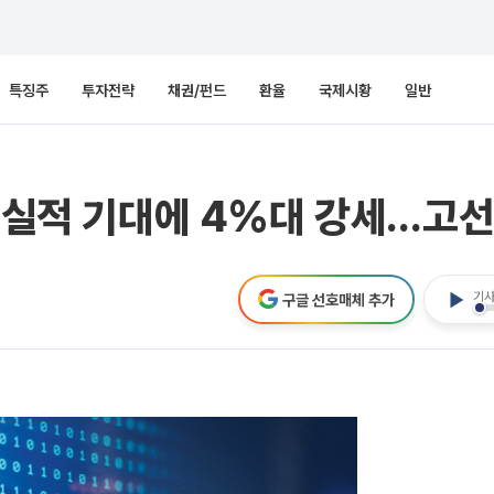
특징주
투자전략
채권/펀드
환율
국제시황
일반
기 실적 기대에 4%대 강세…고선
기사
구글 선호매체 추가