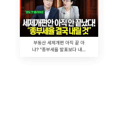
부동산 세제개편 아직 끝 아
냐? "종부세율 발표보다 내릴
것" 장기거주·양도세 전망 I 집
땅지성 I 김인만, 진미윤