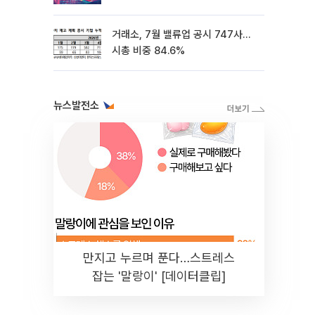
5%↓
거래소, 7월 밸류업 공시 747사…
시총 비중 84.6%
뉴스발전소
만지고 누르며 푼다…스트레스
잡는 '말랑이' [데이터클립]