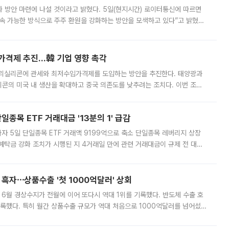
 것이라고 밝혔다. 5일(현지시간) 로이터통신에 따르면
속 가능한 방식으로 주주 환원을 강화하는 방안을 모색하고 있다”고 밝혔다.
그러면서 자세한 내용은 “조만간 공개할 예정”이라고 덧붙였다. SK하이닉스도 로이터에 전달한 성명에서 “연
가격제 추진…韓 기업 영향 촉각
폴리실리콘에 관세와 최저수입가격제를 도입하는 방안을 추진한다. 태양광과
콘의 미국 내 생산을 확대하고 중국 의존도를 낮추려는 조치다. 이번 조처
쏠리고 있다. 5일(현지시간) 블룸버그통신에 따르면 미국 행정부 내에서는
종목 ETF 거래대금 '13분의 1' 급감
자 5일 단일종목 ETF 거래액 9199억으로 축소 단일종목 레버리지 상장
예탁금 강화 조치가 시행된 지 4거래일 만에 관련 거래대금이 규제 전 대비
거래소에 따르면 전날 코스피 시장 전체 거래대금은 25조2129억원을 기록
 흑자⋯상품수출 '첫 1000억달러' 상회
표 6월 경상수지가 전월에 이어 또다시 역대 1위를 기록했다. 반도체 수출 호
기록했다. 특히 월간 상품수출 규모가 역대 처음으로 1000억달러를 넘어섰
6월 국제수지(잠정)'에 따르면 6월 경상수지는 497억3000만달러 흑자로