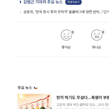
김범근 기자의 주요 뉴스
자세히보기
금융위, ‘한국 증시 투자 부적격’ 블룸버그에 정면 반박…“근
0
0
좋아요
화나요
주요 뉴스
한끼 먹기도 무섭다...폭염이 부
고온에 생육 부진·출하량 감소…오이·참외