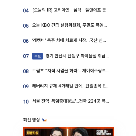
[오늘의 IR] 고려아연ㆍ심텍ㆍ엘앤에프 등
04
오늘 KBO 긴급 실행위원회, 주말도 폭염취소 될까
05
‘레켐비’ 독주 치매 치료제 시장…국산 신약 등장하나
06
경기 안산시 단원구 화학물질 취급 공장서 연기 발생
07
속보
트럼프 “자석 사업을 하라”…제이에스링크, 비중국 영구자석 공급망 구축 속도
08
레버리지 규제 4거래일 만에…단일종목 ETF 거래대금 '13분의 1' 급감
09
서울 전역 '폭염중대경보'…전국 224곳 폭염특보
10
최신 영상