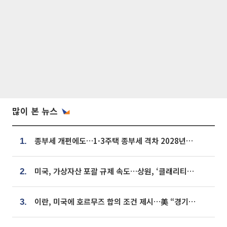
많이 본 뉴스
종부세 개편에도…1·3주택 종부세 격차 2028년부터 확대
1.
미국, 가상자산 포괄 규제 속도…상원, ‘클래리티법’ 9월 절차투표 추진
2.
이란, 미국에 호르무즈 합의 조건 제시…美 “경기 아직 안 끝나” [종합]
3.