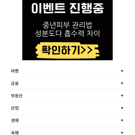
마켓
금융
부동산
산업
경제
국제