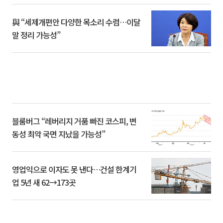
與 “세제개편안 다양한 목소리 수렴…이달
말 정리 가능성”
블룸버그 “레버리지 거품 빠진 코스피, 변
동성 최악 국면 지났을 가능성”
영업익으로 이자도 못 낸다…건설 한계기
업 5년 새 62→173곳