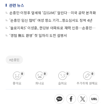
관련 뉴스
손흥민·이정후 앞세워 ‘김(GIM)’ 알린다…미국 공략 본격화
'손흥민 임신 협박' 여성 항소 기각...항소심서도 징역 4년
'솔로지옥5' 이성훈, 한강뷰 아파트로 재력 인증⋯손흥민도 사는 거기!
‘경험 無도 환영’ 첫 일자리 도전 설명서
#손흥민
0
0
0
0
좋아요
화나요
슬퍼요
추가취재 원해요