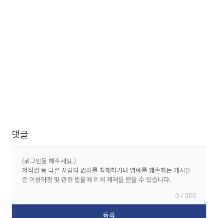
댓글
0 / 300