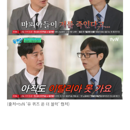
(출처=tvN '유 퀴즈 온 더 블럭' 캡처)