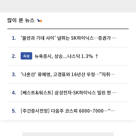
많이 본 뉴스
'불안과 기대 사이' 널뛰는 SK하이닉스…증권가 "HBM4·LTA 기반 펀터멘털 견고"
1.
뉴욕증시, 상승...나스닥 1.3% ↑
속보
2.
'나혼산' 류혜영, 고경표와 16년산 우정…"자취방서 부모님과 마주쳐"
3.
[베스트&워스트] 삼성전자·SK하이닉스 밀린 한 주…상상인증권은 85% 급등
4.
[주간증시전망] 다음주 코스피 6000~7000⋯“外人 수급은 정책이 변수”
5.