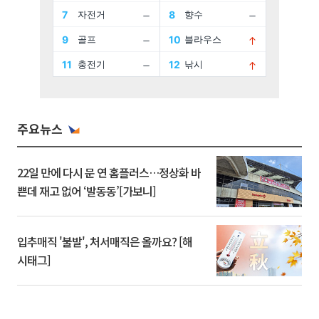
주요뉴스
22일 만에 다시 문 연 홈플러스…정상화 바
쁜데 재고 없어 ‘발동동’[가보니]
입추매직 '불발', 처서매직은 올까요? [해
시태그]