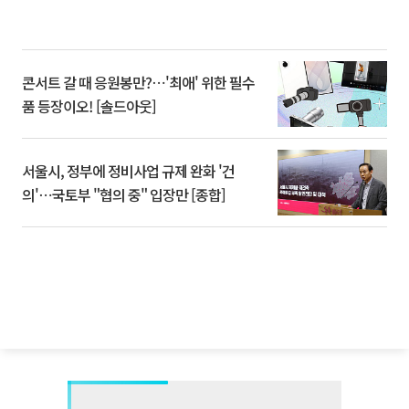
콘서트 갈 때 응원봉만?⋯'최애' 위한 필수
품 등장이오! [솔드아웃]
서울시, 정부에 정비사업 규제 완화 '건
의'⋯국토부 "협의 중" 입장만 [종합]