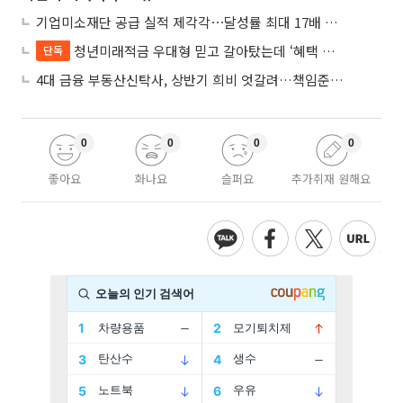
기업미소재단 공급 실적 제각각⋯달성률 최대 17배 차이
청년미래적금 우대형 믿고 갈아탔는데 ‘혜택 반토막’…심사 오류에 가입자 혼선
단독
4대 금융 부동산신탁사, 상반기 희비 엇갈려…책임준공 손실 반영 시점이 갈랐다
0
0
0
0
좋아요
화나요
슬퍼요
추가취재 원해요