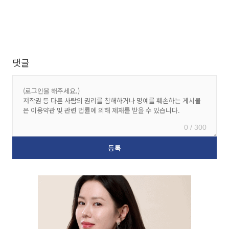
댓글
0 / 300