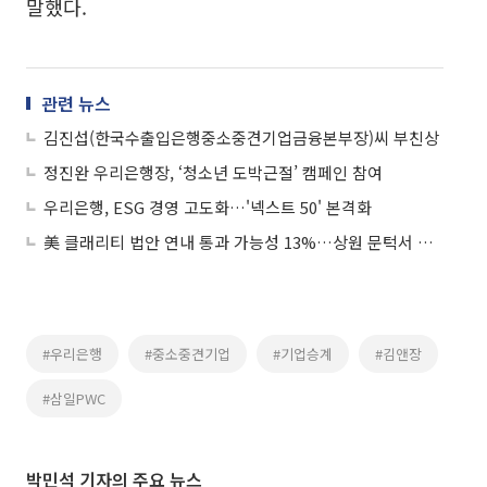
말했다.
관련 뉴스
김진섭(한국수출입은행중소중견기업금융본부장)씨 부친상
정진완 우리은행장, ‘청소년 도박근절’ 캠페인 참여
우리은행, ESG 경영 고도화…'넥스트 50' 본격화
美 클래리티 법안 연내 통과 가능성 13%…상원 문턱서 제동
#우리은행
#중소중견기업
#기업승계
#김앤장
#삼일PWC
박민석 기자의 주요 뉴스