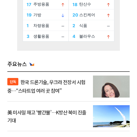
주요뉴스
한국 드론기술, 우크라 전장서 시험
단독
중…“스타트업 여러 곳 참여”
美 미사일 재고 ‘빨간불’…K방산 북미 진출
기대