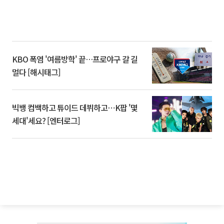
KBO 폭염 '여름방학' 끝…프로야구 갈 길
멀다 [해시태그]
빅뱅 컴백하고 튜이드 데뷔하고⋯K팝 '몇
세대'세요? [엔터로그]