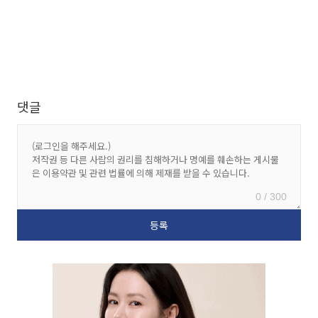
댓글
0 / 300