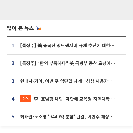
많이 본 뉴스
[특징주] 美 중국산 광트랜시버 규제 추진에 대한광통신 등 광통신株 강세
1.
[특징주] “탄약 부족하다“ 美 국방부 증산 요청에⋯국내 방산주 급등세
2.
현대차·기아, 이번 주 임단협 재개…하청 사용자성 재심도 ‘변수’
3.
李 ‘호남형 대입’ 제안에 교육청·지역대학 서·논술형 입시 연계 '착수'
단독
4.
최태원·노소영 '9440억 분할' 판결, 이번주 재상고 여부 주목
5.