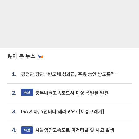
많이 본 뉴스
김정관 장관 “반도체 성과급, 주총 승인 받도록”…상법·자본시장법 개정 시사
1.
중부내륙고속도로서 미상 폭발물 발견
속보
2.
ISA 계좌, 5년마다 깨라고요? [이슈크래커]
3.
서울양양고속도로 이천터널 앞 사고 발생
속보
4.