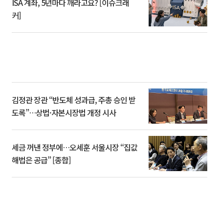
ISA 계좌, 5년마다 깨라고요? [이슈크래
커]
김정관 장관 “반도체 성과급, 주총 승인 받
도록”…상법·자본시장법 개정 시사
세금 꺼낸 정부에…오세훈 서울시장 “집값
해법은 공급” [종합]