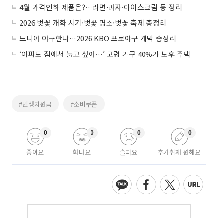
4월 가격인하 제품은?…라면·과자·아이스크림 등 정리
2026 벚꽃 개화 시기·벚꽃 명소·벚꽃 축제 총정리
드디어 야구한다…2026 KBO 프로야구 개막 총정리
‘아파도 집에서 늙고 싶어…’ 고령 가구 40%가 노후 주택
#민생지원금
#소비쿠폰
0
0
0
0
좋아요
화나요
슬퍼요
추가취재 원해요