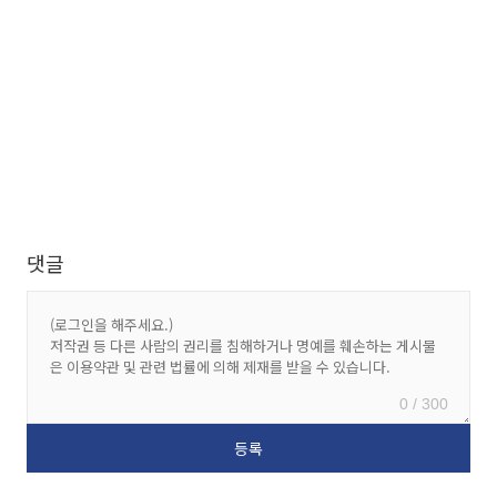
댓글
0 / 300