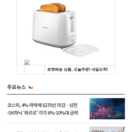
주요뉴스
코스피, 4% 하락에 6270선 마감…삼전
·SK하닉 '와르르' 각각 6%·10%대 급락