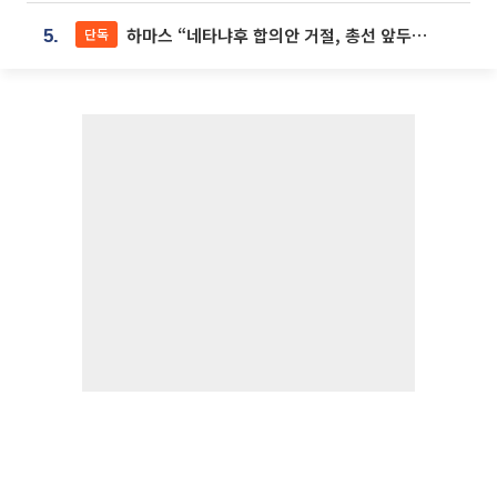
하마스 “네타냐후 합의안 거절, 총선 앞두고 시간 끌기”
단독
5.