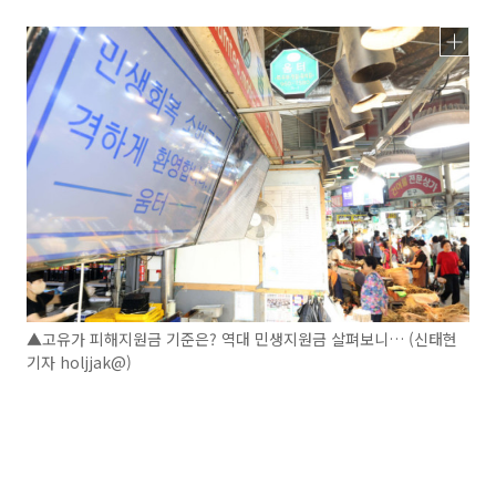
▲고유가 피해지원금 기준은? 역대 민생지원금 살펴보니… (신태현
기자 holjjak@)