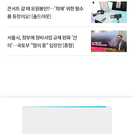
콘서트 갈 때 응원봉만?⋯'최애' 위한 필수
품 등장이오! [솔드아웃]
서울시, 정부에 정비사업 규제 완화 '건
의'⋯국토부 "협의 중" 입장만 [종합]