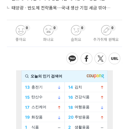
태양광ㆍ반도체 전략품목⋯국내 생산 기업 세금 깎아준다
0
0
0
0
좋아요
화나요
슬퍼요
추가취재 원해요