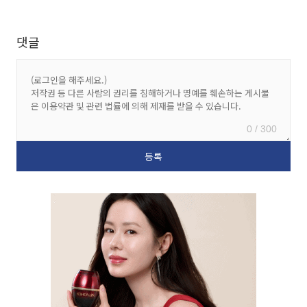
댓글
0 / 300