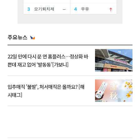
주요뉴스
22일 만에 다시 문 연 홈플러스…정상화 바
쁜데 재고 없어 ‘발동동’[가보니]
입추매직 '불발', 처서매직은 올까요? [해
시태그]