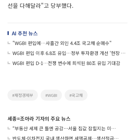
선을 다해달라"고 당부했다.
AI 추천 뉴스
"WGBI 편입에…사흘간 외인 4.4조 국고채 순매수"
WGBI 편입 이후 6.8조 유입…정부 투자환경 개선 ‘현장 대응’ 강화
WGBI 편입 D-1…전쟁 변수에 희석된 80조 유입 기대감
#재정경제부
#WGBI
#국고채
세종=조아라 기자의 주요 뉴스
“부동산 세제 큰 틀엔 공감⋯서울 집값 잡힐지는 미지수”
반도체·이차전지 국내 생산하면 세액공제…생산적금융 ISA 신설