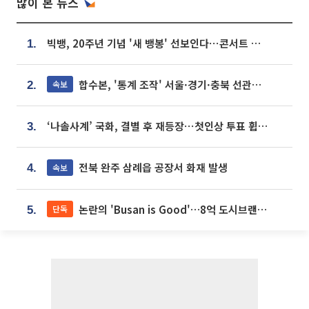
많이 본 뉴스
빅뱅, 20주년 기념 '새 뱅봉' 선보인다⋯콘서트 앞두고 팝업 개최
1.
합수본, '통계 조작' 서울·경기·충북 선관위 등 추가 압수수색
속보
2.
‘나솔사계’ 국화, 결별 후 재등장⋯첫인상 투표 휩쓸고 ‘인기녀’ 등극
3.
전북 완주 삼례읍 공장서 화재 발생
속보
4.
논란의 'Busan is Good'…8억 도시브랜드, 용산 대통령실 CI 업체가 수행
단독
5.