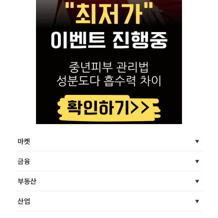
마켓
금융
부동산
산업