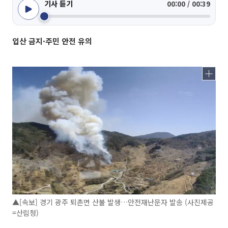
기사 듣기
00:00 / 00:39
입산 금지·주민 안전 유의
▲[속보] 경기 광주 퇴촌면 산불 발생…안전재난문자 발송 (사진제공
=산림청)