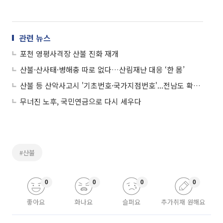
관련 뉴스
포천 영평사격장 산불 진화 재개
산불·산사태·병해충 따로 없다…산림재난 대응 ‘한 몸’
산불 등 산악사고시 '기초번호·국가지점번호'...전남도 확인해야
무너진 노후, 국민연금으로 다시 세우다
#산불
0
0
0
0
좋아요
화나요
슬퍼요
추가취재 원해요