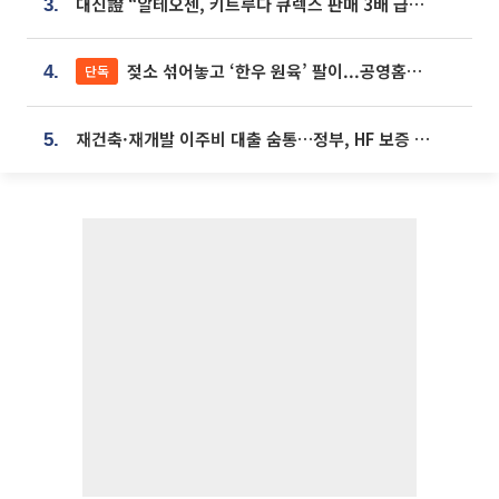
대신證 “알테오젠, 키트루다 큐렉스 판매 3배 급증…목표가 41만원 상향”
3.
젖소 섞어놓고 ‘한우 원육’ 팔이...공영홈쇼핑 표기·검증 구멍
단독
4.
재건축·재개발 이주비 대출 숨통…정부, HF 보증 신설 추진
5.