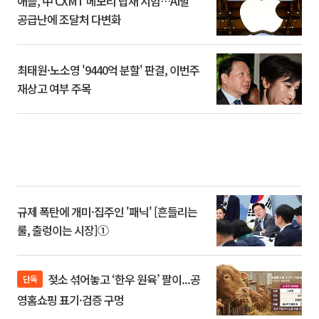
애플, 中 CXMT 메모리 탑재 시험…AI발
공급난에 조달처 다변화
최태원·노소영 '9440억 분할' 판결, 이번주
재상고 여부 주목
규제 폭탄에 개미·집주인 '패닉' [흔들리는
룰, 출렁이는 시장]①
젖소 섞어놓고 ‘한우 원육’ 팔이...공
단독
영홈쇼핑 표기·검증 구멍