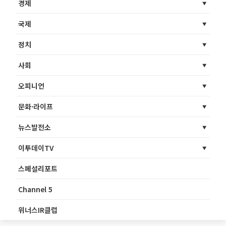
경제
국제
정치
사회
오피니언
문화·라이프
뉴스발전소
이투데이TV
스페셜리포트
Channel 5
위너스IR클럽