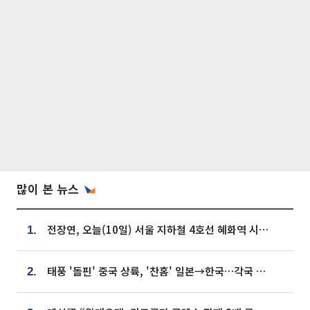
많이 본 뉴스
전장연, 오늘(10일) 서울 지하철 4호선 혜화역 시위…1호선 용산역 무정차
1.
태풍 '돌핀' 중국 상륙, '찬홈' 일본→한국…각국 기상청 예상 경로는?
2.