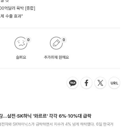
낼 것"
00억달러 육박 [종합]
도체 수출 효과"
0
0
슬퍼요
추가취재 원해요
감…삼전·SK하닉 '와르르' 각각 6%·10%대 급락
삼성전자와 SK하이닉스가 급락하면서 지수가 4% 넘게 하락했다. 6일 한국거