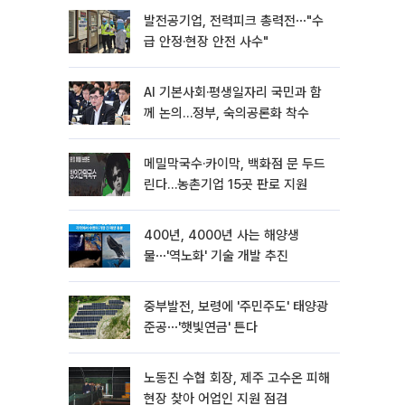
발전공기업, 전력피크 총력전⋯"수
급 안정·현장 안전 사수"
AI 기본사회·평생일자리 국민과 함
께 논의…정부, 숙의공론화 착수
메밀막국수·카이막, 백화점 문 두드
린다…농촌기업 15곳 판로 지원
400년, 4000년 사는 해양생
물⋯'역노화' 기술 개발 추진
중부발전, 보령에 '주민주도' 태양광
준공⋯'햇빛연금' 튼다
노동진 수협 회장, 제주 고수온 피해
현장 찾아 어업인 지원 점검