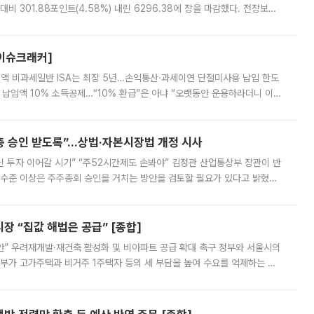
비 301.88포인트(4.58%) 내린 6296.38에 장을 마감했다. 전장보다
스피는 장중 한때 6550.94까지 오르기도 했으나 6238.32까지 밀리기도 했
[이슈크래커]
 전액 비과세일반 ISA는 최장 5년…손익통산·과세이연 단절미사용 납입 한도
납입액 10% 소득공제…“10% 환급”은 아냐 “오랫동안 운용하라더니 이제
 ‘만능 절세 통장’으로 불리는 개인종합자산관리계좌(ISA)가 두 갈래로 개
주총 승인 받도록”…상법·자본시장법 개정 시사
닌 투자 이어갈 시기” “주52시간제도 손봐야” 김정관 산업통상부 장관이 반
 수준 이상은 주주총회 승인을 거치는 방안을 검토할 필요가 있다고 밝혔다.
배구조와 주주권 강화 논의가 이어지는 가운데, 핵심 연구인력에 대한
 “집값 해법은 공급” [종합]
안” 우려재개발·재건축 활성화 및 비아파트 공급 확대 촉구 정부와 서울시의
정부가 고가주택과 비거주 1주택자 등의 세 부담을 높여 수요를 억제하는 카
키울 것이라며 세금이 아닌 공급이 근본적인 처방이라고 전면 반박했다.