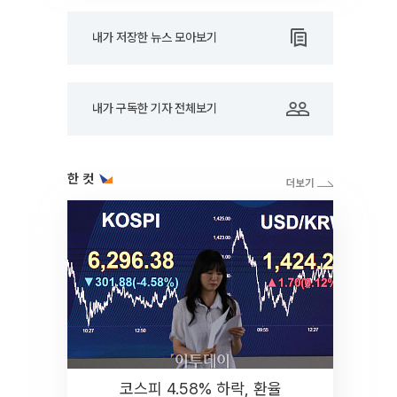
내가 저장한 뉴스 모아보기
내가 구독한 기자 전체보기
한 컷
코스피 4.58% 하락, 환율