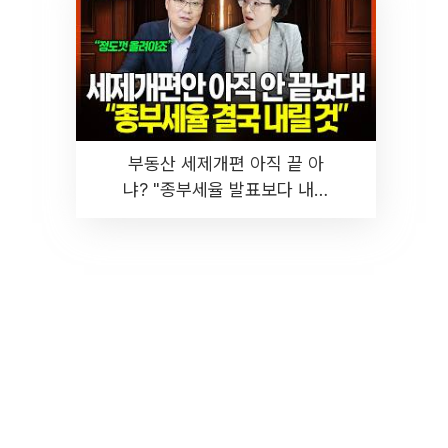
부동산 세제개편 아직 끝 아
냐? "종부세율 발표보다 내릴
것" 장기거주·양도세 전망 I 집
땅지성 I 김인만, 진미윤