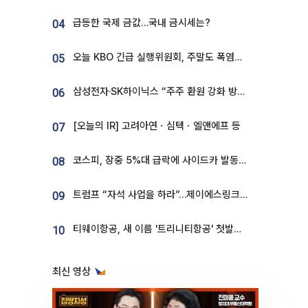
급등한 국제 금값…국내 금시세는?
04
오늘 KBO 긴급 실행위원회, 주말도 폭염취소 될까
05
삼성전자·SK하이닉스 “주주 환원 강화 방안 마련”
06
[오늘의 IR] 고려아연ㆍ심텍ㆍ엘앤에프 등
07
코스피, 장중 5%대 급락에 사이드카 발동…삼성·SK 동반 폭락
08
트럼프 “자석 사업을 하라”…제이에스링크, 비중국 영구자석 공급망 구축 속도
09
티웨이항공, 새 이름 '트리니티항공' 첫발…SSC 전략 본격화
10
최신 영상