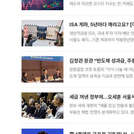
래소에 따르면 코스피 지수는 전 거래일 대
1.81% 내린 6478.75에 출발한 코
다. 이날 오전
ISA 계좌, 5년마다 깨라고요? 
생산적금융 ISA, 국내 투자 이자·배당
이월도 폐지…기존 계좌까지 적용청년형 
는 5년마다 계좌를 해지하라는 건가요?”
편을
김정관 장관 “반도체 성과급, 
관훈클럽 초청 토론회 “이익 나눌 때 아
도체 업계의 성과급 지급과 관련해 일정
최근 상법·자본시장법 개정으로 기업 지
세금 꺼낸 정부에…오세훈 서울시장
정부 세제 개편에 “매물 잠김·전월세 불
부동산 해법 전쟁이 본격화하고 있다. 
드를 꺼내자 서울시는 전·월세 부담만 