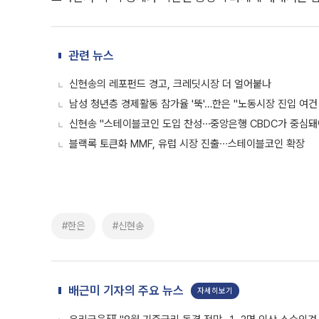
관련 뉴스
신현송의 레포펀드 경고, 크레딧시장 더 얼어붙나
남성 청년층 경제활동 참가율 '뚝'…한은 "노동시장 진입 여건
신현송 "스테이블코인 도입 찬성⋯중앙은행 CBDC가 중심돼
블랙록 토큰화 MMF, 유럽 시장 진출∙∙∙스테이블코인 확장
#한은
#신현송
배근미 기자의 주요 뉴스
자세히보기