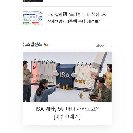
나라살림硏 "조세체계 더 복잡…생
산세액공제·1주택 우대 재검토"
뉴스발전소
ISA 계좌, 5년마다 깨라고요?
[이슈크래커]