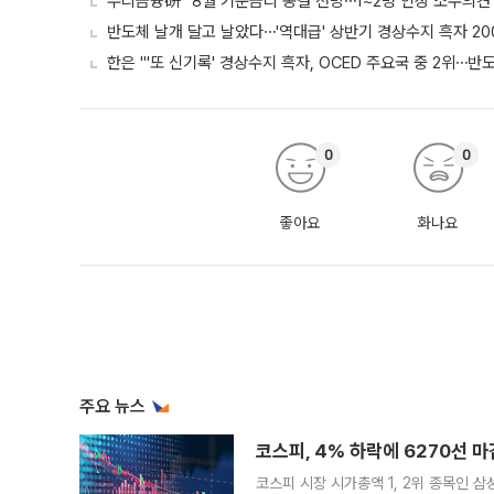
우리금융硏 "8월 기준금리 동결 전망⋯1~2명 인상 소수의견 
반도체 날개 달고 날았다⋯'역대급' 상반기 경상수지 흑자 20
한은 "'또 신기록' 경상수지 흑자, OCED 주요국 중 2위⋯반
0
0
좋아요
화나요
주요 뉴스
코스피, 4% 하락에 6270선 마
코스피 시장 시가총액 1, 2위 종목인 