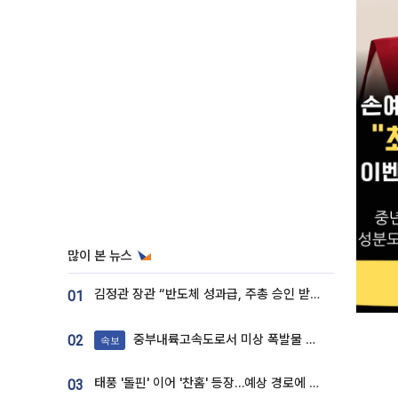
많이 본 뉴스
김정관 장관 “반도체 성과급, 주총 승인 받도록”…상법·자본시장법 개정 시사
01
중부내륙고속도로서 미상 폭발물 발견
02
속보
태풍 '돌핀' 이어 '찬홈' 등장…예상 경로에 한국 '한숨'
03