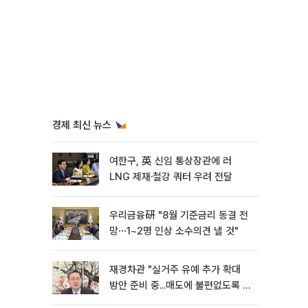
경제 최신 뉴스
여한구, 英 신임 통상장관에 러
LNG 제재·철강 쿼터 우려 전달
우리금융硏 "8월 기준금리 동결 전
망⋯1~2명 인상 소수의견 낼 것"
재경차관 "실거주 유예 추가 확대
방안 준비 중...매도에 불편없도록 노
력"