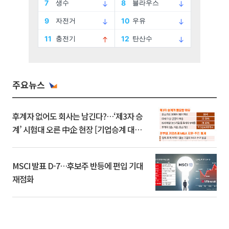
주요뉴스
후계자 없어도 회사는 남긴다?…‘제3자 승
계’ 시험대 오른 中企 현장 [기업승계 대전
환]
MSCI 발표 D-7…후보주 반등에 편입 기대
재점화