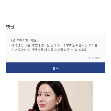
댓글
0 / 300