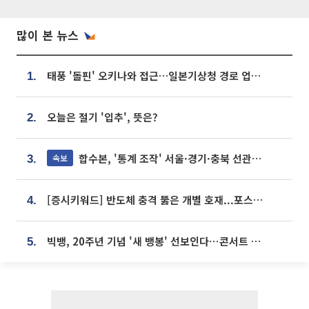
많이 본 뉴스
태풍 '돌핀' 오키나와 접근…일본기상청 경로 업데이트
1.
오늘은 절기 '입추', 뜻은?
2.
합수본, '통계 조작' 서울·경기·충북 선관위 등 추가 압수수색
속보
3.
[증시키워드] 반도체 충격 뚫은 개별 호재...포스코퓨처엠·에코프로·한화솔루션 '눈길'
4.
빅뱅, 20주년 기념 '새 뱅봉' 선보인다⋯콘서트 앞두고 팝업 개최
5.