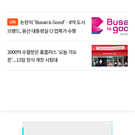
논란의 'Busan is Good'…8억 도시
단독
브랜드, 용산 대통령실 CI 업체가 수행
2000억 수혈받은 홈플러스 ‘오늘 가오
픈’...13일 정식 개장 시험대