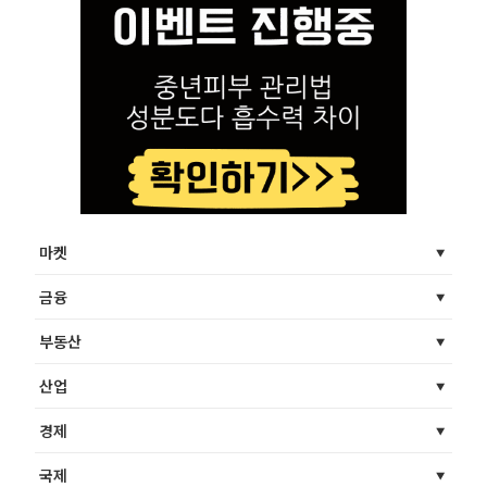
마켓
금융
부동산
산업
경제
국제