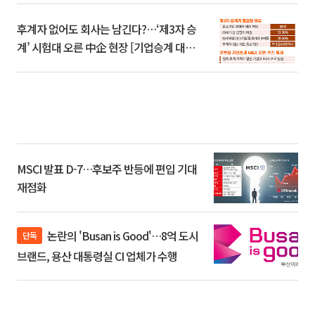
후계자 없어도 회사는 남긴다?…‘제3자 승
계’ 시험대 오른 中企 현장 [기업승계 대전
환]
MSCI 발표 D-7…후보주 반등에 편입 기대
재점화
논란의 'Busan is Good'…8억 도시
단독
브랜드, 용산 대통령실 CI 업체가 수행