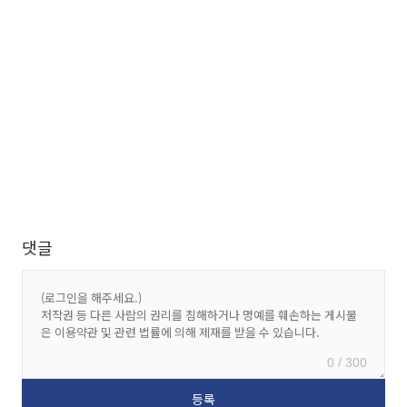
댓글
0 / 300