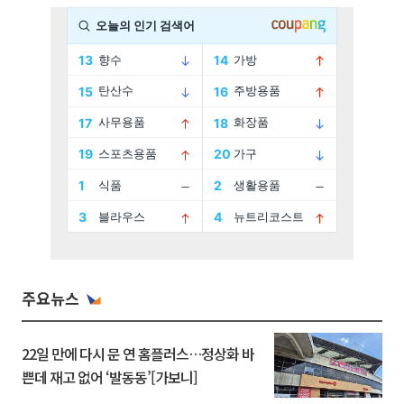
주요뉴스
22일 만에 다시 문 연 홈플러스…정상화 바
쁜데 재고 없어 ‘발동동’[가보니]