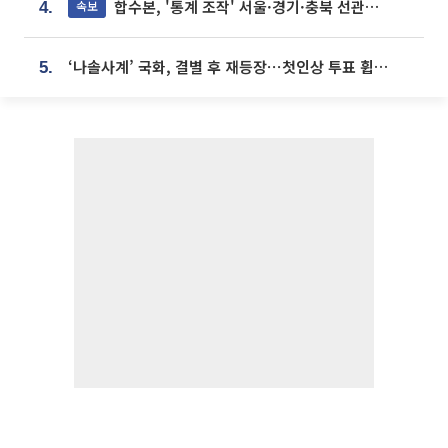
합수본, '통계 조작' 서울·경기·충북 선관위 등 추가 압수수색
속보
4.
‘나솔사계’ 국화, 결별 후 재등장⋯첫인상 투표 휩쓸고 ‘인기녀’ 등극
5.