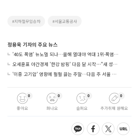
#지하철무임승차
#서울교통공사
정용욱 기자의 주요 뉴스
'40도 폭염' 뉴노멀 되나…올해 열대야 역대 1위·폭염일수 평년 3배 넘어
오세훈표 야간경제 '한강 밤핑' 다음 달 시작⋯"새 성장동력 만들 것"
'이중 고기압' 영향에 펄펄 끓는 주말…다음 주 서울 포함 서쪽이 더 덥다
0
0
0
0
좋아요
화나요
슬퍼요
추가취재 원해요