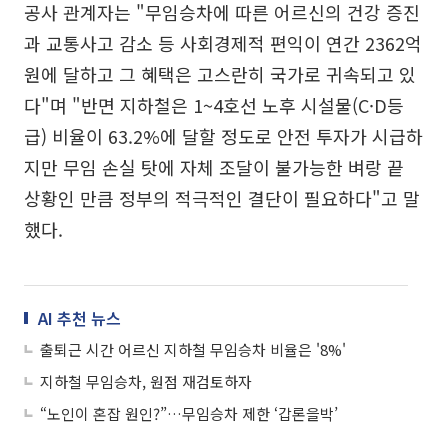
공사 관계자는 "무임승차에 따른 어르신의 건강 증진
과 교통사고 감소 등 사회경제적 편익이 연간 2362억
원에 달하고 그 혜택은 고스란히 국가로 귀속되고 있
다"며 "반면 지하철은 1~4호선 노후 시설물(C·D등
급) 비율이 63.2%에 달할 정도로 안전 투자가 시급하
지만 무임 손실 탓에 자체 조달이 불가능한 벼랑 끝
상황인 만큼 정부의 적극적인 결단이 필요하다"고 말
했다.
AI 추천 뉴스
출퇴근 시간 어르신 지하철 무임승차 비율은 '8%'
지하철 무임승차, 원점 재검토하자
“노인이 혼잡 원인?”…무임승차 제한 ‘갑론을박’