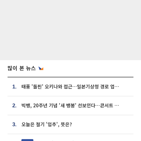
많이 본 뉴스
태풍 '돌핀' 오키나와 접근…일본기상청 경로 업데이트
1.
빅뱅, 20주년 기념 '새 뱅봉' 선보인다⋯콘서트 앞두고 팝업 개최
2.
오늘은 절기 '입추', 뜻은?
3.