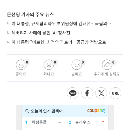
문선영 기자의 주요 뉴스
이 대통령, 규제합리화위 부위원장에 김태유…국립외교원장 김흥규
레버리지 사태에 묻힌 ‘AI 청사진’
이 대통령 “아르헨, 최적의 파트너⋯공급망 전반으로 확대”
0
0
0
0
좋아요
화나요
슬퍼요
추가취재 원해요