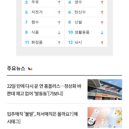
주요뉴스
22일 만에 다시 문 연 홈플러스…정상화 바
쁜데 재고 없어 ‘발동동’[가보니]
입추매직 '불발', 처서매직은 올까요? [해
시태그]