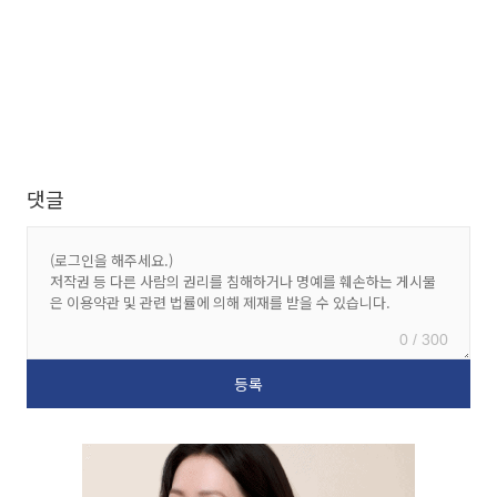
댓글
0 / 300