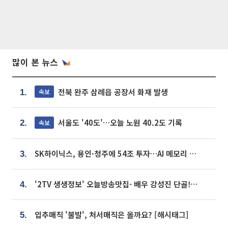
많이 본 뉴스
전북 완주 삼례읍 공장서 화재 발생
속보
1.
서울도 '40도'…오늘 노원 40.2도 기록
속보
2.
SK하이닉스, 용인·청주에 54조 투자…AI 메모리 생산기지 키운다
3.
'2TV 생생정보' 오늘방송맛집- 배우 강성진 단골! 쌀국수ㆍ푸팟퐁 커리 맛집 '블○○○'
4.
입추매직 '불발', 처서매직은 올까요? [해시태그]
5.