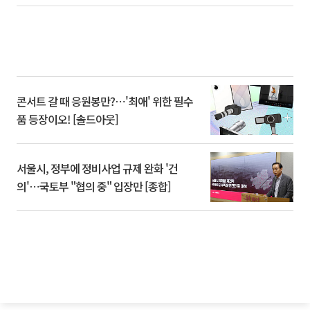
콘서트 갈 때 응원봉만?⋯'최애' 위한 필수
품 등장이오! [솔드아웃]
서울시, 정부에 정비사업 규제 완화 '건
의'⋯국토부 "협의 중" 입장만 [종합]