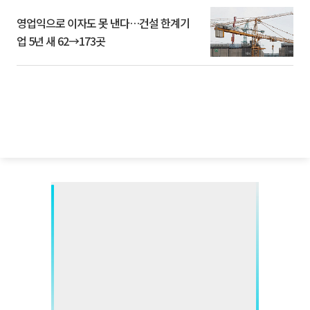
영업익으로 이자도 못 낸다…건설 한계기
업 5년 새 62→173곳