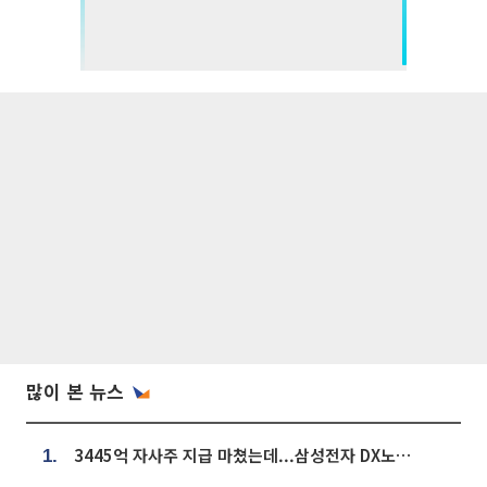
많이 본 뉴스
3445억 자사주 지급 마쳤는데...삼성전자 DX노조, 뒤늦은 '떼쓰기 집회'
1.