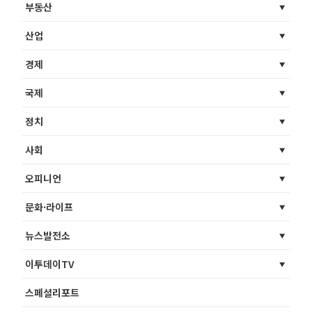
부동산
산업
경제
국제
정치
사회
오피니언
문화·라이프
뉴스발전소
이투데이TV
스페셜리포트