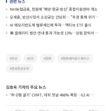
관련 뉴스
NH농협금융, 창원에 ‘해양·항공·방산’ 종합지원센터 개소
오세훈, 방산시장서 소상공인 간담회… "추경 통해 위기대응 자금 지원"
AI 메모리반도체 밸류체인에 투자…액티브 ETF 출시
美 클래리티 법안 연내 통과 가능성 13%…상원 문턱서 제동
#방산
#ETF
#한화
#한화에어로스페이스
#한국항공우주
김효숙 기자의 주요 뉴스
‘中 D램 굴기’ CXMT, 데뷔 첫날 466% 폭등…G2 AI 패권 ‘쩐의 전쟁’