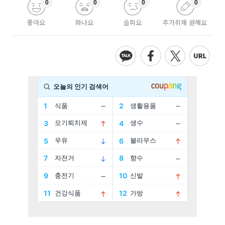
0
0
0
0
좋아요
화나요
슬퍼요
추가취재 원해요