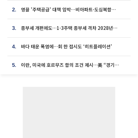
영끌 '주택공급' 대책 임박⋯비아파트·도심복합까지 총동원
2.
종부세 개편에도…1·3주택 종부세 격차 2028년부터 확대
3.
바다 태운 폭염에…회 한 접시도 ‘히트플레이션’
4.
이란, 미국에 호르무즈 합의 조건 제시…美 “경기 아직 안 끝나” [종합]
5.