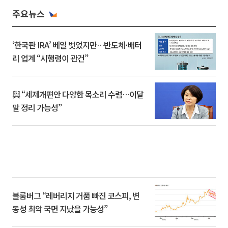
주요뉴스
‘한국판 IRA’ 베일 벗었지만…반도체·배터
리 업계 “시행령이 관건”
與 “세제개편안 다양한 목소리 수렴…이달
말 정리 가능성”
블룸버그 “레버리지 거품 빠진 코스피, 변
동성 최악 국면 지났을 가능성”