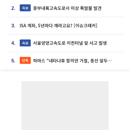
중부내륙고속도로서 미상 폭발물 발견
속보
2.
ISA 계좌, 5년마다 깨라고요? [이슈크래커]
3.
서울양양고속도로 이천터널 앞 사고 발생
속보
4.
하마스 “네타냐후 합의안 거절, 총선 앞두고 시간 끌기”
단독
5.