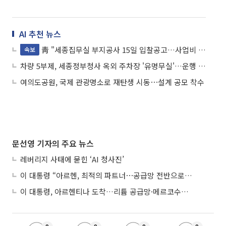
AI 추천 뉴스
靑 "세종집무실 부지공사 15일 입찰공고…사업비 98억"
속보
차량 5부제, 세종정부청사 옥외 주차장 '유명무실'…운행 제한 실효성 의문
여의도공원, 국제 관광명소로 재탄생 시동⋯설계 공모 착수
문선영 기자의 주요 뉴스
레버리지 사태에 묻힌 ‘AI 청사진’
이 대통령 “아르헨, 최적의 파트너⋯공급망 전반으로 확대”
이 대통령, 아르헨티나 도착…리튬 공급망·메르코수르 협력 논의