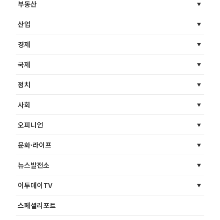
부동산
산업
경제
국제
정치
사회
오피니언
문화·라이프
뉴스발전소
이투데이TV
스페셜리포트