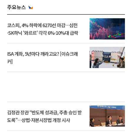
주요뉴스
코스피, 4% 하락에 6270선 마감…삼전
·SK하닉 '와르르' 각각 6%·10%대 급락
ISA 계좌, 5년마다 깨라고요? [이슈크래
커]
김정관 장관 “반도체 성과급, 주총 승인 받
도록”…상법·자본시장법 개정 시사