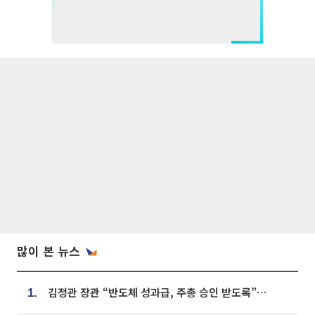
많이 본 뉴스
김정관 장관 “반도체 성과급, 주총 승인 받도록”…상법·자본시장법 개정 시사
1.