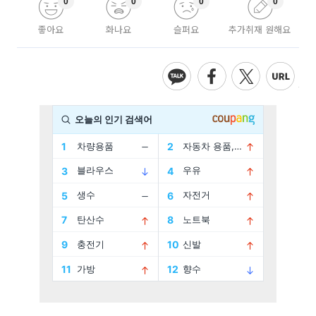
0
0
0
0
좋아요
화나요
슬퍼요
추가취재 원해요