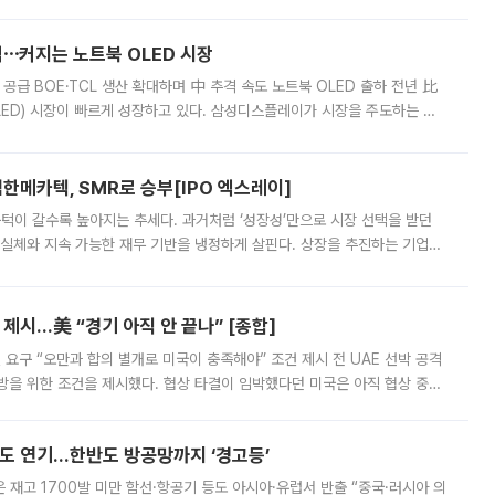
 악화가 두드러졌다. 9일 한국건설산업연구원은 ‘2025년 건설업 외감기업
격⋯커지는 노트북 OLED 시장
 공급 BOE·TCL 생산 확대하며 中 추격 속도 노트북 OLED 출하 전년 比
ED) 시장이 빠르게 성장하고 있다. 삼성디스플레이가 시장을 주도하는 가
 확대에 나서면서 노트북 OLED 시장을 둘러싼 경쟁이 치열해지고 있다. 9
한메카텍, SMR로 승부[IPO 엑스레이]
 문턱이 갈수록 높아지는 추세다. 과거처럼 ‘성장성’만으로 시장 선택을 받던
 실체와 지속 가능한 재무 기반을 냉정하게 살핀다. 상장을 추진하는 기업들
를 입증해야 하는 시험대에 섰다. 본지는 상장을 앞둔 기업의 기술 경쟁
제시…美 “경기 아직 안 끝나” [종합]
 요구 “오만과 합의 별개로 미국이 충족해야” 조건 제시 전 UAE 선박 공격
방을 위한 조건을 제시했다. 협상 타결이 임박했다던 미국은 아직 협상 중이
현지시간) 모하마드 바게르 졸가드르 이란 최고국가안보회의 사무총장은 타
품도 연기…한반도 방공망까지 ‘경고등’
은 재고 1700발 미만 함선·항공기 등도 아시아·유럽서 반출 “중국·러시아 의