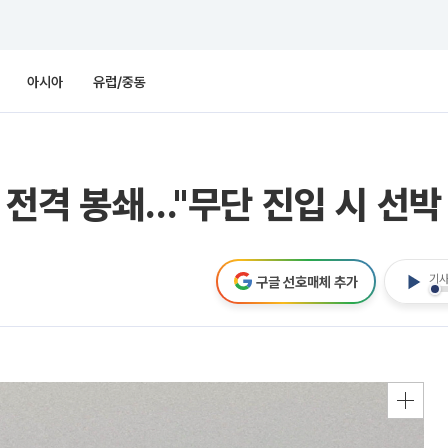
아시아
유럽/중동
 전격 봉쇄…"무단 진입 시 선박
기사
구글 선호매체 추가