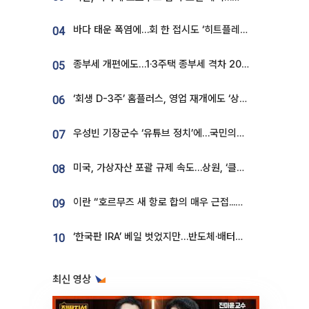
바다 태운 폭염에…회 한 접시도 ‘히트플레이션’
04
종부세 개편에도…1·3주택 종부세 격차 2028년부터 확대
05
‘회생 D-3주’ 홈플러스, 영업 재개에도 ‘상품 공급망’ 복구가 생존 관건
06
우성빈 기장군수 ‘유튜브 정치’에…국민의힘 군의원들 집단 반발
07
미국, 가상자산 포괄 규제 속도…상원, ‘클래리티법’ 9월 절차투표 추진
08
이란 “호르무즈 새 항로 합의 매우 근접...미국 배상 먼저”
09
‘한국판 IRA’ 베일 벗었지만…반도체·배터리 업계 “시행령이 관건”
10
최신 영상