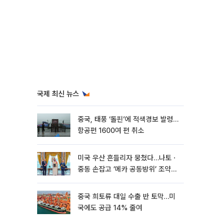
국제 최신 뉴스
중국, 태풍 ‘돌핀’에 적색경보 발령…
항공편 1600여 편 취소
미국 우산 흔들리자 뭉쳤다…나토ㆍ
중동 손잡고 ‘메카 공동방위’ 조약
체결
중국 희토류 대일 수출 반 토막…미
국에도 공급 14% 줄여