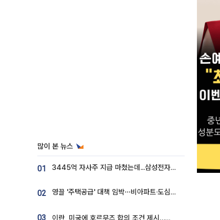
많이 본 뉴스
3445억 자사주 지급 마쳤는데...삼성전자 DX노조, 뒤늦은 '떼쓰기 집회'
01
영끌 '주택공급' 대책 임박⋯비아파트·도심복합까지 총동원
02
03
이란, 미국에 호르무즈 합의 조건 제시…美 “경기 아직 안 끝나” [종합]