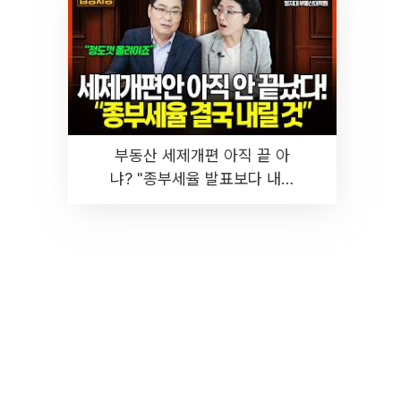
부동산 세제개편 아직 끝 아
냐? "종부세율 발표보다 내릴
것" 장기거주·양도세 전망 I 집
땅지성 I 김인만, 진미윤