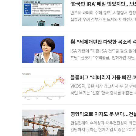
‘한국판 IRA’ 베일 벗었지만…
반도체·배터리 수혜 규모, 시행령서 결정
실효성 우려 정부가 반도체와 이차전지 
법(IRA)’으로 불리는 국내생산세액공제
與 “세제개편안 다양한 목소리 
ISA 개편에 “기존 ISA 건드릴 필요 
프닝” 선긋기 “주택공급, 인허가권 지닌
견을 수렴해 당정과 개편안에 대한 조율
블룸버그 “레버리지 거품 빠진 코
VKOSPI, 6월 사상 최고치서 두 달
국인 복귀는 ‘신중’ 한국 증시를 뒤흔
했다. 대규모 반대매매로 레버리지 투자
영업익으로 이자도 못 낸다…건설 
건설업계의 수익성과 재무건전성이 최근
감당하지 못하는 한계기업 비중은 2021