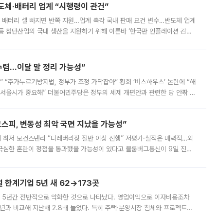
반도체·배터리 업계 “시행령이 관건”
 배터리 셀 빠지면 반쪽 지원…업계 촉각 국내 판매 요건 변수…반도체 업계
등 첨단산업의 국내 생산을 지원하기 위해 이른바 ‘한국판 인플레이션 감축
를 신설했지만, 업계에서는 세부 지원 대상에 따라 정책 효과가 크게 달라
수렴…이달 말 정리 가능성”
없어” “주가누르기방지법, 정부가 조정 가닥잡아” 황희 ‘버스하우스’ 논란에 “해
 서울시가 중요해” 더불어민주당은 정부의 세제 개편안과 관련한 당 안팎 의
에 나서겠다고 예고했다. 민주당은 8월 말 당정 조율을 거친 개편안이
스피, 변동성 최악 국면 지났을 가능성”
 만에 최저 모건스탠리 “디레버리징 절반 이상 진행” 저평가·실적은 매력적…외
든 극심한 혼란이 정점을 통과했을 가능성이 있다고 블룸버그통신이 9일 진단
가 상당 부분 정리된 데다 금융당국의 규제 강화로 고위험 상품 거래도 급감
한계기업 5년 새 62→173곳
 5년간 전반적으로 악화한 것으로 나타났다. 영업이익으로 이자비용조차
년과 비교해 지난해 2.8배 늘었다. 특히 주택·분양시장 침체와 프로젝트파