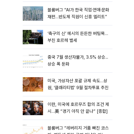
블룸버그 “AI가 한국 직업·연애·문화
재편…반도체 직원이 신흥 엘리트”
‘축구의 신’ 메시의 든든한 버팀목…
부친 호르헤 별세
중국 7월 생산자물가, 3.5% 상승...
상승 폭 둔화
미국, 가상자산 포괄 규제 속도…상
원, ‘클래리티법’ 9월 절차투표 추진
이란, 미국에 호르무즈 합의 조건 제
시…美 “경기 아직 안 끝나” [종합]
블룸버그 “레버리지 거품 빠진 코스