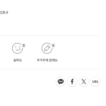
 김흥규
0
0
슬퍼요
추가취재 원해요