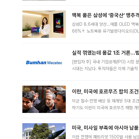
이낸싱(PF) 부담이 집중된 건축 부문의
경영
맥북 품은 삼성에 ‘중국산’ 맹추
삼성D 8.6세대 양산…애플 OLED 맥북
66%↑ 노트북용 유기발광다이오드(OL
운데 중국 BOE와 TCL CSOT도 생산
일 업계에 따르면 삼성
실적 꺾였는데 몸값 1조 거론…범
[편집자 주] 국내 기업공개(IPO) 시장
시대는 지났다. 투자자들은 이제 기술적
은 거시경제 불확실성 속에 실적과 성과
이란, 미국에 호르무즈 합의 조건 
미군 철수·전쟁 배상 등 재개방 5대 조건
하기도 이란이 미국에 호르무즈 해협 개
라며 조심스러운 반응을 보였다. 8일(
미국, 미사일 부족에 아시아 납
이란 전쟁에 패트리엇 1500발 사용 남