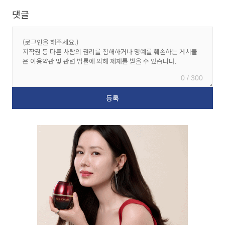
댓글
0 / 300