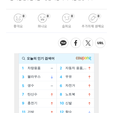
0
0
0
0
좋아요
화나요
슬퍼요
추가취재 원해요