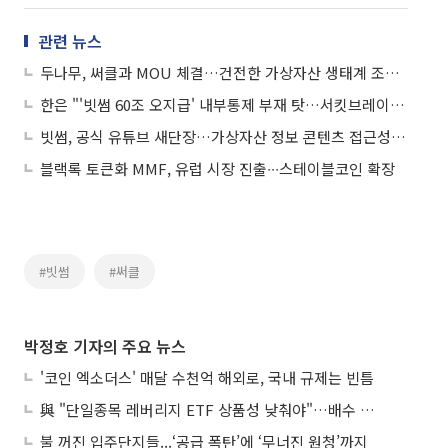
관련 뉴스
두나무, 써클과 MOU 체결…건전한 가상자산 생태계 조성 협력
한은 "'빗썸 60조 오지급' 내부통제 부재 탓…서킷브레이커 등 장치 필요"
빗썸, 공식 유튜브 새단장…가상자산 정보 콘텐츠 접근성 높인다
블랙록 토큰화 MMF, 유럽 시장 진출∙∙∙스테이블코인 확장
#빗썸
#써클
박정호 기자의 주요 뉴스
'코인 엑소더스' 매달 수천억 해외로, 국내 규제는 빈틈
與 "단일종목 레버리지 ETF 상품성 낮춰야"…배수 조정안도 거론
불 꺼진 입주단지들...‘공급 폭탄’에 ‘무너진 원청’까지