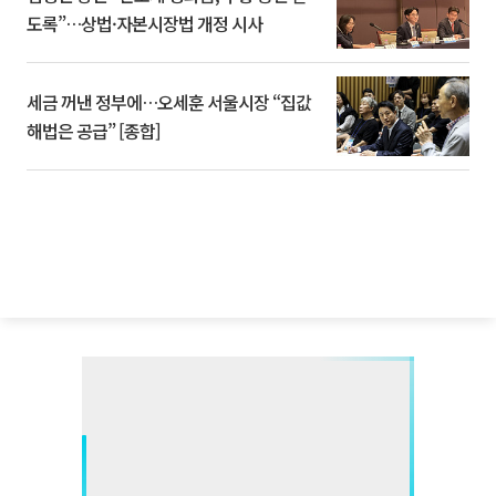
도록”…상법·자본시장법 개정 시사
세금 꺼낸 정부에…오세훈 서울시장 “집값
해법은 공급” [종합]