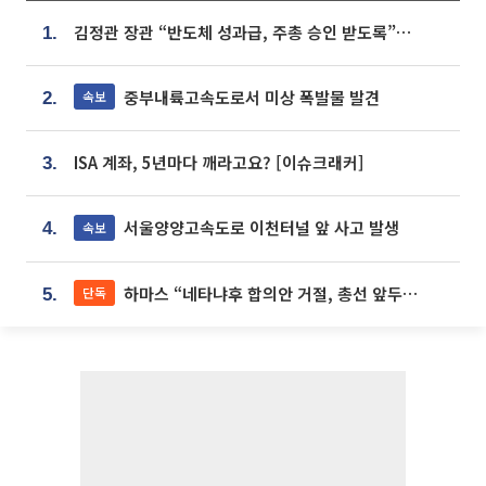
김정관 장관 “반도체 성과급, 주총 승인 받도록”…상법·자본시장법 개정 시사
1.
중부내륙고속도로서 미상 폭발물 발견
속보
2.
ISA 계좌, 5년마다 깨라고요? [이슈크래커]
3.
서울양양고속도로 이천터널 앞 사고 발생
속보
4.
하마스 “네타냐후 합의안 거절, 총선 앞두고 시간 끌기”
단독
5.