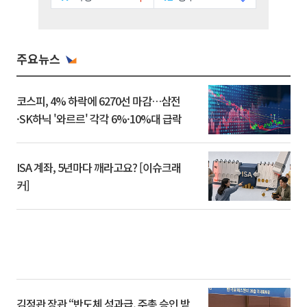
주요뉴스
코스피, 4% 하락에 6270선 마감…삼전
·SK하닉 '와르르' 각각 6%·10%대 급락
ISA 계좌, 5년마다 깨라고요? [이슈크래
커]
김정관 장관 “반도체 성과급, 주총 승인 받