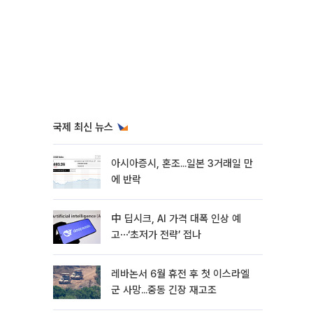
국제 최신 뉴스
아시아증시, 혼조...일본 3거래일 만
에 반락
中 딥시크, AI 가격 대폭 인상 예
고⋯‘초저가 전략’ 접나
레바논서 6월 휴전 후 첫 이스라엘
군 사망...중동 긴장 재고조