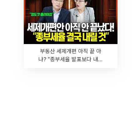
부동산 세제개편 아직 끝 아
냐? "종부세율 발표보다 내릴
것" 장기거주·양도세 전망 I 집
땅지성 I 김인만, 진미윤