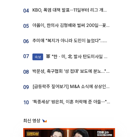
KBO, 폭염 대책 발표⋯11일부터 리그 개시ㆍ경기 오후 7시 시작
04
아옳이, 한의사 김형배와 벌써 200일⋯꽃다발 들고 "프러포즈 아냐"
05
추미애 "복지가 아니라 도민이 늘었다"…재정난 책임론 정면돌파
06
07
軍 "한ㆍ미, 北 발사 탄도미사일 제원 정밀분석 중"
속보
박문성, 축구협회 '성 접대' 보도에 분노…"다 말아먹으려고 작정했나"
08
[급등락주 짚어보기] M&A 소식에 상상인증권ㆍ유니켐 ‘상한가’⋯유증 제동 걸린 SK디앤디↑
09
'특종세상' 방은희, 이혼 허락해 준 아들⋯"너무 잘 커줬다" 오열
10
최신 영상