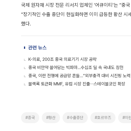
국제 원자재 시장 전문 리서치 업체인 ‘어큐이티’는 “중국
“장기적인 수출 중단이 현실화하면 이미 급등한 황산 시세
했다.
관련 뉴스
K-의료, 200조 중국 의료기기 시장 공략
중국 비만약 쓸어담는 빅파마…수십조 딜 속 국내도 참전
중국, 이란 전쟁에 공급망 흔들…“외부충격 대비 시진핑 노력
블랙록 토큰화 MMF, 유럽 시장 진출∙∙∙스테이블코인 확장
#중국
#황산
#수출중단
#호르무즈
#이