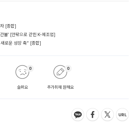
차 [종합]
간불’ [안팎으로 갇힌 K-제조업]
새로운 성장 축” [종합]
0
0
슬퍼요
추가취재 원해요