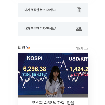
내가 저장한 뉴스 모아보기
내가 구독한 기자 전체보기
한 컷
코스피 4.58% 하락, 환율