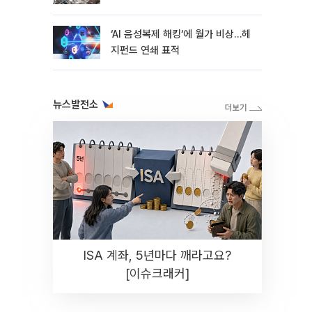
지연
‘AI 음성복제 해킹‘에 월가 비상…헤
지펀드 연쇄 표적
뉴스발전소
ISA 계좌, 5년마다 깨라고요?
[이슈크래커]