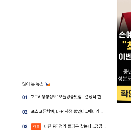
많이 본 뉴스
'2TV 생생정보' 오늘방송맛집- 결정적 한 수, 3종 메밀면! 메밀 소바 맛집 '의○○○○'
01
포스코퓨처엠, LFP 시장 뚫었다…배터리사와 대규모 장기 공급 합의
02
더딘 PF 정리 돌파구 찾는다…금감원, 1년 반 만에 매각설명회 재개
03
단독