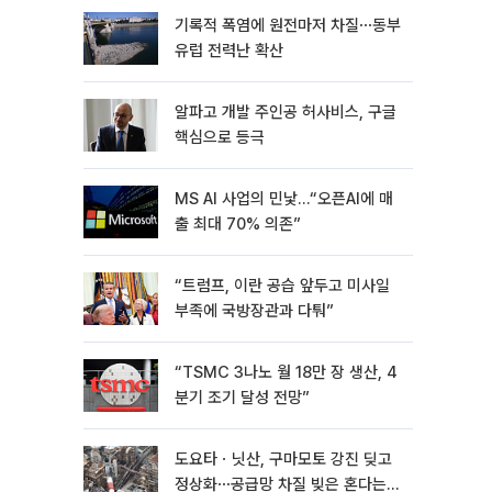
기록적 폭염에 원전마저 차질⋯동부
유럽 전력난 확산
알파고 개발 주인공 허사비스, 구글
핵심으로 등극
MS AI 사업의 민낯…“오픈AI에 매
출 최대 70% 의존”
“트럼프, 이란 공습 앞두고 미사일
부족에 국방장관과 다퉈”
“TSMC 3나노 월 18만 장 생산, 4
분기 조기 달성 전망”
도요타ㆍ닛산, 구마모토 강진 딪고
정상화⋯공급망 차질 빚은 혼다는