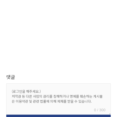
댓글
0 / 300