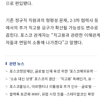
으로 편입됐다.
기존 정규직 직원과의 형평성 문제, 2·3차 협력사 등
에서의 추가 직고용 요구가 확산될 가능성도 변수로
꼽힌다. 포스코 관계자는 “직고용과 관련한 이해관계
자들과 면밀히 소통해 나가겠다”고 말했다.
관련 뉴스
포스코청암재단, 글로벌 인재 육성 위한 ‘포스코해외유학장학’ 사업 재개
‘소송 대신 상생’ 포스코의 결단… ‘직고용’ 독배인가, 묘약인가
포스코홀딩스, 아르헨티나 리튬염호 추가 인수…글로벌 공급망 강화
블랙록 토큰화 MMF, 유럽 시장 진출∙∙∙스테이블코인 확장