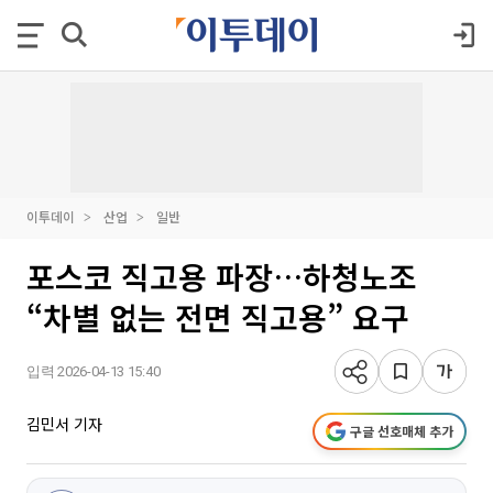
이투데이
산업
일반
포스코 직고용 파장…하청노조
“차별 없는 전면 직고용” 요구
입력 2026-04-13 15:40
김민서 기자
구글 선호매체 추가