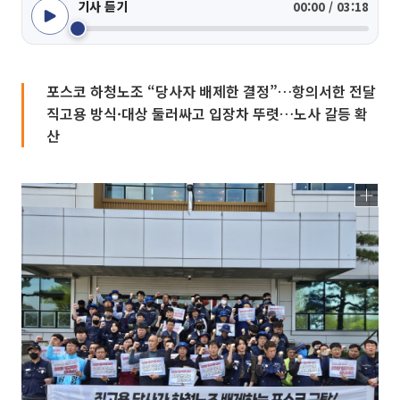
기사 듣기
00:00 / 03:18
포스코 하청노조 “당사자 배제한 결정”…항의서한 전달
직고용 방식·대상 둘러싸고 입장차 뚜렷…노사 갈등 확
산