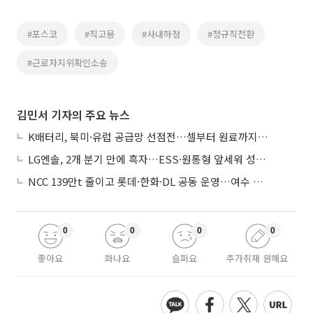
#포스코
#직고용
#사내하청
#정규직전환
#근로자지위확인소송
김민서 기자의 주요 뉴스
K배터리, 북미·유럽 공급망 선점전…셀부터 원료까지 현지화
LG엔솔, 2개 분기 만에 흑자…ESS·원통형 앞세워 성장 가속
NCC 139만t 줄이고 롯데·한화·DL 공동 운영…여수 1호 본궤도
0
0
0
0
좋아요
화나요
슬퍼요
추가취재 원해요