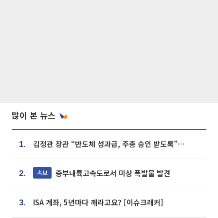
많이 본 뉴스
김정관 장관 “반도체 성과급, 주총 승인 받도록”…상법·자본시장법 개정 시사
1.
중부내륙고속도로서 미상 폭발물 발견
속보
2.
ISA 계좌, 5년마다 깨라고요? [이슈크래커]
3.