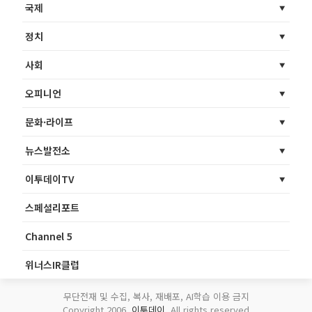
국제
정치
사회
오피니언
문화·라이프
뉴스발전소
이투데이TV
스페셜리포트
Channel 5
위너스IR클럽
무단전재 및 수집, 복사, 재배포, AI학습 이용 금지
Copyright 2006.
이투데이
. All rights reserved