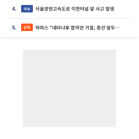
서울양양고속도로 이천터널 앞 사고 발생
속보
4.
하마스 “네타냐후 합의안 거절, 총선 앞두고 시간 끌기”
단독
5.