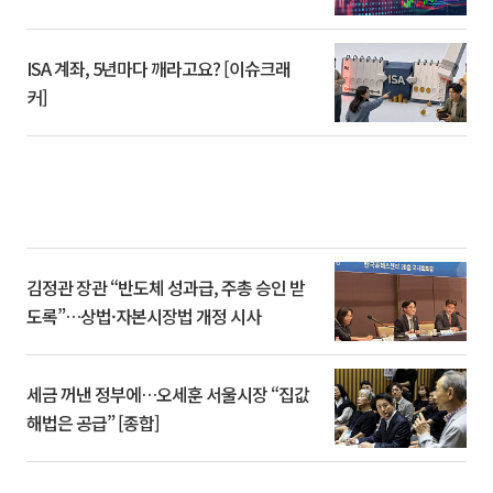
ISA 계좌, 5년마다 깨라고요? [이슈크래
커]
김정관 장관 “반도체 성과급, 주총 승인 받
도록”…상법·자본시장법 개정 시사
세금 꺼낸 정부에…오세훈 서울시장 “집값
해법은 공급” [종합]