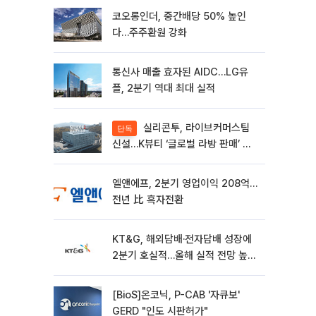
코오롱인더, 중간배당 50% 높인
다…주주환원 강화
통신사 매출 효자된 AIDC…LG유
플, 2분기 역대 최대 실적
실리콘투, 라이브커머스팀
단독
신설…K뷰티 ‘글로벌 라방 판매’ 확
대
엘앤에프, 2분기 영업이익 208억…
전년 比 흑자전환
KT&G, 해외담배·전자담배 성장에
2분기 호실적…올해 실적 전망 높였
다
[BioS]온코닉, P-CAB '자큐보'
GERD "인도 시판허가"