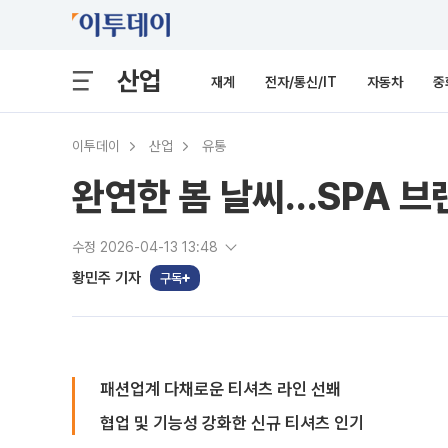
산업
재계
전자/통신/IT
자동차
중
이투데이
산업
유통
완연한 봄 날씨…SPA 브랜
수정 2026-04-13 13:48
황민주 기자
구독
패션업계 다채로운 티셔츠 라인 선봬
협업 및 기능성 강화한 신규 티셔츠 인기