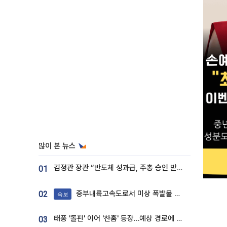
많이 본 뉴스
김정관 장관 “반도체 성과급, 주총 승인 받도록”…상법·자본시장법 개정 시사
01
중부내륙고속도로서 미상 폭발물 발견
02
속보
태풍 '돌핀' 이어 '찬홈' 등장…예상 경로에 한국 '한숨'
03