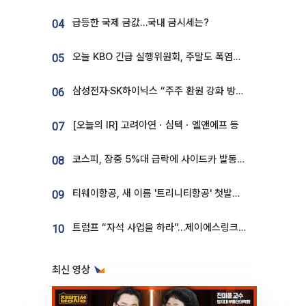
급등한 국제 금값…국내 금시세는?
04
오늘 KBO 긴급 실행위원회, 주말도 폭염취소 될까
05
삼성전자·SK하이닉스 “주주 환원 강화 방안 마련”
06
[오늘의 IR] 고려아연ㆍ심텍ㆍ엘앤에프 등
07
코스피, 장중 5%대 급락에 사이드카 발동…삼성·SK 동반 폭락
08
티웨이항공, 새 이름 '트리니티항공' 첫발…SSC 전략 본격화
09
트럼프 “자석 사업을 하라”…제이에스링크, 비중국 영구자석 공급망 구축 속도
10
최신 영상