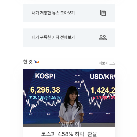
내가 저장한 뉴스 모아보기
내가 구독한 기자 전체보기
한 컷
코스피 4.58% 하락, 환율