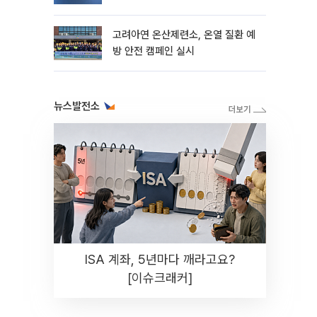
고려아연 온산제련소, 온열 질환 예
방 안전 캠페인 실시
뉴스발전소
ISA 계좌, 5년마다 깨라고요?
[이슈크래커]