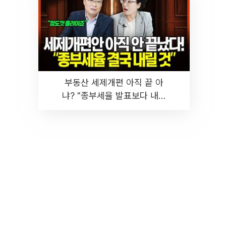
부동산 세제개편 아직 끝 아
냐? "종부세율 발표보다 내릴
것" 장기거주·양도세 전망 I 집
땅지성 I 김인만, 진미윤