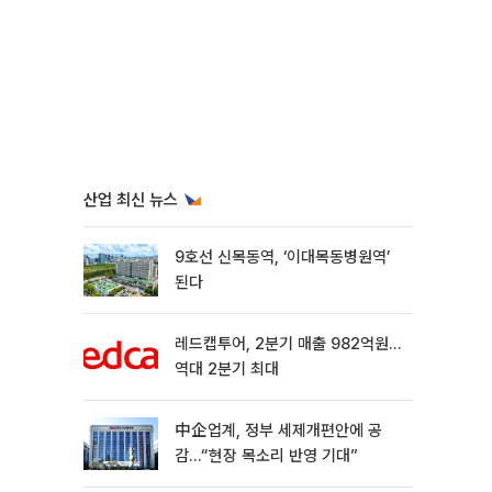
산업 최신 뉴스
9호선 신목동역, ‘이대목동병원역’
된다
레드캡투어, 2분기 매출 982억원…
역대 2분기 최대
中企업계, 정부 세제개편안에 공
감…“현장 목소리 반영 기대”