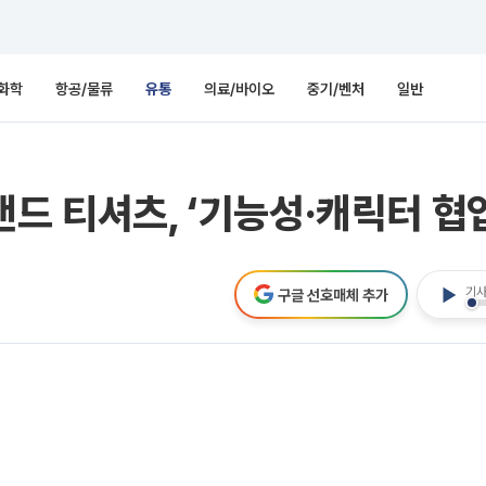
화학
항공/물류
유통
의료/바이오
중기/벤처
일반
드 티셔츠, ‘기능성·캐릭터 협업
기사
구글 선호매체 추가