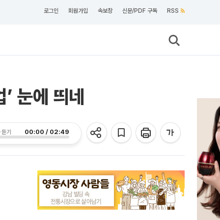
로그인
회원가입
속보창
신문/PDF 구독
RSS
’ 눈에 띄네
00:00 / 02:49
 듣기