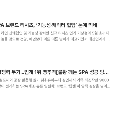
서더로 발탁하며 공격적
A 브랜드 티셔츠, ‘기능성·캐릭터 협업’ 눈에 띄네
선봬협업 및 기능성 강화한 신규 티셔츠 인기 기상청이 5월 초까지
 높을 것으로 전망, 예년보다 이른 여름 날씨가 예고되면서 패션업계가 앞
 SPA(제조·유통 일원화)
진 날씨를 맞아 다채로운 디자인
탑텐, 다점포·가격 경쟁력 무기...업계 1위 맹추격[불황 깨는 SPA 성공 방정식③]
 점포해외 공장 활용해 원가 낮춰유아부터 성인까지 가족 타깃작년 9000
 공장서 제조하는 가격 경쟁력과 600개를 넘어선 전국 단위 점포를 기반
으로 올해는 고객 경험을 한층 끌어올릴 계획이다. 17일 패션