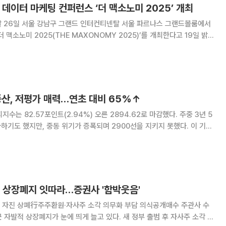
데이터 마케팅 컨퍼런스 ‘더 맥소노미 2025’ 개최
 26일 서울 강남구 그랜드 인터컨티넨탈 서울 파르나스 그랜드볼룸에서
 맥소노미 2025(THE MAXONOMY 2025)’를 개최한다고 19일 밝
 약 1100명이 등록하는 등 국
풍산, 저평가 매력…연초 대비 65%↑
지수는 82.57포인트(2.94%) 오른 2894.62로 마감했다. 주중 3년 5
파하기도 했지만, 중동 위기가 증폭되며 2900선을 지키지 못했다. 이 기간
 2조7122억 원 순매수한 가운데 개인과 기관이 각각 4582억 원, 2조
19억 원 순매도했다. 14일 한국거래소
적 상장폐지 잇따라…증권사 '함박웃음'
건 자진 상폐行주주환원·자사주 소각 의무화 부담 의식공개매수 주관사 수