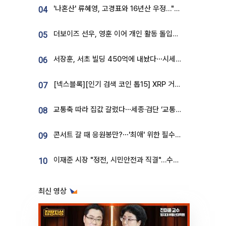
'나혼산' 류혜영, 고경표와 16년산 우정…"자취방서 부모님과 마주쳐"
04
더보이즈 선우, 영훈 이어 개인 활동 돌입⋯앳에어리어와 전속계약
05
서장훈, 서초 빌딩 450억에 내놨다⋯시세차익은
06
[넥스블록][인기 검색 코인 톱15] XRP 거래량 14억달러…ETHGas 급등·Bless 급락…고변동 알트 부각
07
교통축 따라 집값 갈렸다⋯세종·검단 ‘교통 프리미엄’ 뚜렷
08
콘서트 갈 때 응원봉만?⋯'최애' 위한 필수품 등장이오! [솔드아웃]
09
이재준 시장 "정전, 시민안전과 직결"…수원시 비상대응체계 가동
10
최신 영상