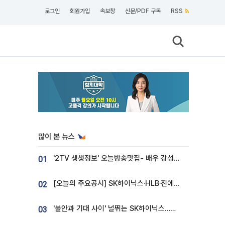
로그인
회원가입
속보창
신문/PDF 구독
RSS
많이 본 뉴스
'2TV 생생정보' 오늘방송맛집- 배우 강성진 단골! 쌀국수ㆍ푸팟퐁 커리 맛집 '블○○○'
01
[오늘의 주요공시] SK하이닉스·HLB·진에어·포스코홀딩스·네이버·대우건설 등
02
'불안과 기대 사이' 널뛰는 SK하이닉스…증권가 "HBM4·LTA 기반 펀터멘털 견고"
03