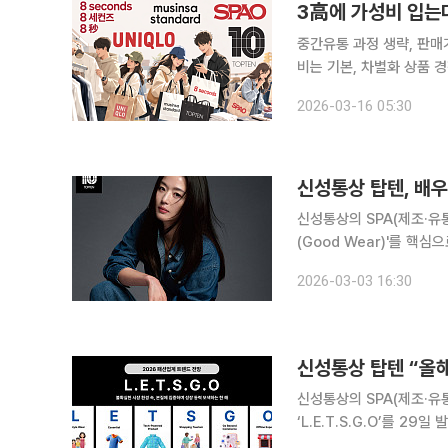
중간유통 과정 생략, 판매
비는 기본, 차별화 상품 경쟁력이 성패 좌우 고유가·고환율·
심리가 위축되는 가운데 
2026-03-16 05:30
드러내는 곳은 있기 마련이다
신성통상 탑텐, 배
신성통상의 SPA(제조·유
(Good Wear)'를 핵심으로 
리스 이미지를 적극 활용
2026-03-03 16:30
계획이다. 최근 
신성통상 탑텐 “올해 
신성통상의 SPA(제조·유
‘L.E.T.S.G.O’를 29일 발표했다. ‘L.E.T.S.G.O’는 △세대와 일상을
(Lifestyle Wear)