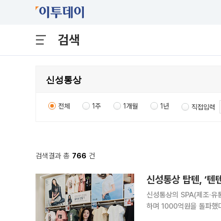
검색
전체
1주
1개월
1년
직접입력
검색결과 총
766
건
신성통상 탑텐, ‘텐
신성통상의 SPA(제조·유
하며 1000억원을 돌파했다고 4일 밝혔다. 회사 측은 유행
탑텐의 ‘굿웨어(Good W