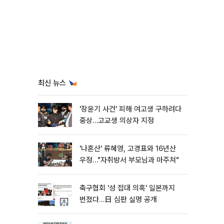
최신 뉴스
'장윤기 사건' 피해 여고생 구하려다
중상…고교생 의상자 지정
'나혼산' 류혜영, 고경표와 16년산
우정…"자취방서 부모님과 마주쳐"
축구협회 '성 접대 의혹' 일본까지
번졌다…日 심판 실명 공개