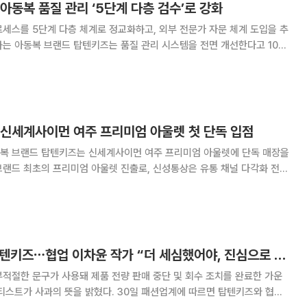
아동복 품질 관리 ‘5단계 다층 검수’로 강화
세스를 5단계 다층 체계로 정교화하고, 외부 전문가 자문 체계 도입을 추
치를 실시했으며, 이를 계기로 품질
 신세계사이먼 여주 프리미엄 아울렛 첫 단독 입점
복 브랜드 탑텐키즈는 신세계사이먼 여주 프리미엄 아울렛에 단독 매장을
브랜드 최초의 프리미엄 아울렛 진출로, 신성통상은 유통 채널 다각화 전략
내 대
 명품과 라이프스타일 브랜드가 공존하는 새로운
‘19금 문구’ 논란 탑텐키즈⋯협업 이차윤 작가 “더 세심했어야, 진심으로 사과”
적절한 문구가 사용돼 제품 전량 판매 중단 및 회수 조치를 완료한 가운
을 밝혔다. 30일 패션업계에 따르면 탑텐키즈와 협업