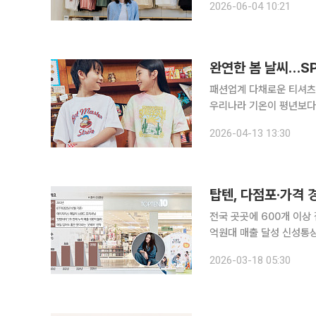
2026-06-04 10:21
우 전지현을 브랜드 앰버
완연한 봄 날씨…SP
패션업계 다채로운 티셔츠 라인 
우리나라 기온이 평년보다
다퉈 ‘티셔츠’ 경쟁에 나서고 있다. 13일 패션업계에 따르면 국내 주요 패션
2026-04-13 13:30
브랜드는 평년보다 따뜻해
전국 곳곳에 600개 이상
억원대 매출 달성 신성통상이 전개하는 SPA(제조·유통 일원화) 브랜드 ‘탑텐’이 양적 성장을 넘어
질적 성장에 나선다. 해외
2026-03-18 05:30