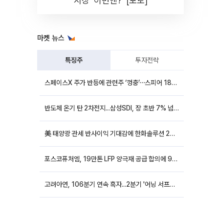
시장 '이번엔?' [포토]
마켓 뉴스
특징주
투자전략
스페이스X 주가 반등에 관련주 ‘껑충’⋯스피어 18%ㆍ에이치브이엠 12%↑
반도체 온기 탄 2차전지...삼성SDI, 장 초반 7% 넘게 껑충
美 태양광 관세 반사이익 기대감에 한화솔루션 20%대·OCI홀딩스 14%대 급등
포스코퓨처엠, 19만톤 LFP 양극재 공급 합의에 9%대 강세
고려아연, 106분기 연속 흑자...2분기 '어닝 서프라이즈'에 장 초반 12%대 강세