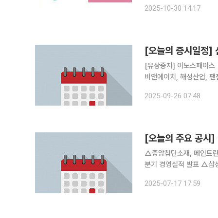
해 그래픽 디자인을 맡은 
2025-10-30 14:17
업 제품의 그래픽 문구와
[오늘의 증시일정]
[유상증자] 이노스페이스 
비앤에이치, 해성산업, 팬젠
성통상, 만호제강, 아세아
2025-09-26 07:48
[오늘의 주요 공시
△중앙첨단소재, 메인트란스와 대전2호
분기 경영실적 발표 △삼성바이오로직스, 분식회계 혐의 3심 '무죄' △카카오게임즈, 내달 6일 2분
2025-07-17 17:59