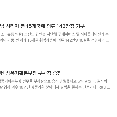
△K패션
남·시리아 등 15개국에 의류 143만점 기부
제조ㆍ유통 일괄) 브랜드 탑텐은 지난해 굿네이버스 및 지파운데이션과 손
라이나 등 전 세계 15개국 취약계층에 의류 142만9118점을 전달하며 대
 성인복과 아동복 등 4123종의 품목을 수
적으로 배분했다. 소비자 가격 기
탑텐 상품기획본부장 부사장 승진
품기획본부장 전무를 부사장으로 승진 발령했다고 6일 밝혔다. 김지희
상 입사 이후 18년간 상품기획 분야에서 경력을 쌓아온 전문가다. R&D 본
텐에 합류한 이후 평창 롱패딩, 온에어, 에어테크 등 대표 제품 개발을 이끌
반의 제품 기획을 통해 주요 제품군의