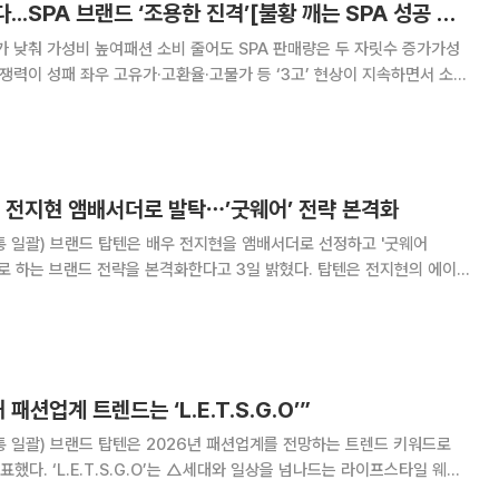
3高에 가성비 입는다...SPA 브랜드 ‘조용한 진격’[불황 깨는 SPA 성공 방정식]
가 낮춰 가성비 높여패션 소비 줄어도 SPA 판매량은 두 자릿수 증가가성
고물가 등 ‘3고’ 현상이 지속하면서 소비
가장 먼저 지갑이 닫히는 분야는 패션이다. 하지만 업황 침체에서도 두각을
. 패션업계에선 SPA(Special
우 전지현 앰배서더로 발탁⋯’굿웨어’ 전략 본격화
통 일괄) 브랜드 탑텐은 배우 전지현을 앰배서더로 선정하고 '굿웨어
하는 브랜드 전략을 본격화한다고 3일 밝혔다. 탑텐은 전지현의 에이지
해 20대부터 50대까지 전 세대를 아우르는 브랜드로 포지셔닝을 강화할
패션업계에는 가격보다 감정적 만족과 개인의 취향
패션업계 트렌드는 ‘L.E.T.S.G.O’”
통 일괄) 브랜드 탑텐은 2026년 패션업계를 전망하는 트렌드 키워드로
 넘나드는 라이프스타일 웨어
 △필수템으로 자리잡은 기본템(Essential) △제품 기술 고도화(Tech-