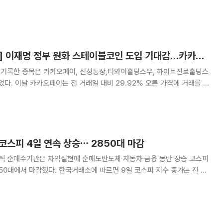
본시장 규제 강화 움직임에 대응하기 위한 움직임으로 풀이된다. 이같은
증가할 것으로 보이는 가운데 공개매수를
[급등락주 짚어보기] 이재명 정부 원화 스테이블코인 도입 기대감…카카오페이 上
 기록한 종목은 카카오페이, 신성통상,티와이홀딩스우, 하이트진로홀딩스
 가격에 거래를 마
추진하는 원화 스테이블코인 도입 정책의 핵심 수혜주로 부각되면서 매수세
제, 송금, 투자, 보험, 금융상품 중
 코스피 4일 연속 상승⋯ 2850대 마감
씩 순매수기관은 차익실현에 순매도반도체·자동차·금융 동반 상승 코스피
래소에 따르면 9일 코스피 지수 종가는 전 거
1.55%) 오른 2855.77로 집계됐다. 지난 2일부터 4거래일 연속 상승이
51포인트(1.05%) 오른