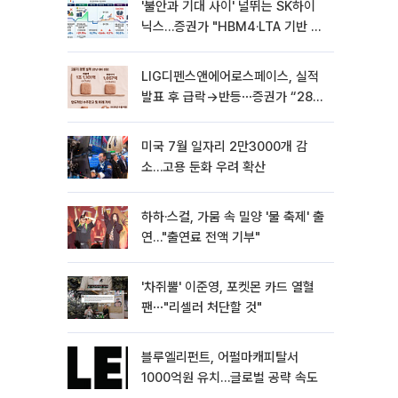
'불안과 기대 사이' 널뛰는 SK하이
닉스…증권가 "HBM4·LTA 기반 펀
터멘털 견고"
LIG디펜스앤에어로스페이스, 실적
발표 후 급락→반등⋯증권가 “28년
까지 튼튼”
미국 7월 일자리 2만3000개 감
소…고용 둔화 우려 확산
하하·스컬, 가뭄 속 밀양 '물 축제' 출
연…"출연료 전액 기부"
'차쥐뿔' 이준영, 포켓몬 카드 열혈
팬⋯"리셀러 처단할 것"
블루엘리펀트, 어펄마캐피탈서
1000억원 유치…글로벌 공략 속도