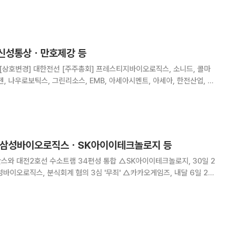
이차윤(차윤아트) 작가는 26일 사회관계망서비스(SNS)를 통해 이번 협
 관련해 불편함을 느낀 고객들에게 사과했다.
 신성통상ㆍ만호제강 등
[상호변경] 대한전선 [주주총회] 프레스티지바이오로직스, 소니드, 콜마
, 나우로보틱스, 그린리소스, EMB, 아세아시멘트, 아세아, 한전산업, 신
제지
] 삼성바이오로직스ㆍSK아이이테크놀로지 등
선 수소트램 34편성 통합 △SK아이이테크놀로지, 30일 2
기 실적 공시 △금양, 임시주주총회 개최 △신성통상, 내달 26 상장폐지 결정