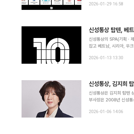
2026-01-29 16:58
Powered Product) 
신성통상 탑텐, 베트
신성통상의 SPA(기획ㆍ
잡고 베트남, 시리아, 우크
규모 글로벌 나눔을 실천했다고 13일 밝혔다. 이번 기부는
2026-01-13 13:30
혜 지역 특성에 맞춰 체계
신성통상, 김지희 
신성통상은 김지희 탑텐 상
부사장은 2008년 신성통
부장을 거쳐 2016년 탑
2026-01-06 14:06
었다. 특히 소재 연구 기