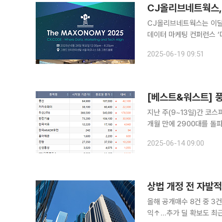
CJ올리브네트웍스, 
CJ올리브네트웍스는 이달
데이터 마케팅 컨퍼런스 ‘더
혔다. 더 맥소노미 2025는 CJ올리브네트웍스의 데이터 마케팅 솔루션 전문가 그룹인 팀 맥소노미
2025-06-19 09:51
에서 주최하는 행사다. 매년
[베스트&워스트] 
지난 주(9~13일)간 코스피
개월 만에 2900대를 돌
코스피 시장에서는 외국인이
2025-06-14 09:00
23
상법 개정 전 자발
올해 공개매수 8건 중 3
익↑…추가 딜 확보도 최근 자발적 상장폐지가 눈에 띄게 늘고 있다. 새 정부 출범 후 자사주 소각 의