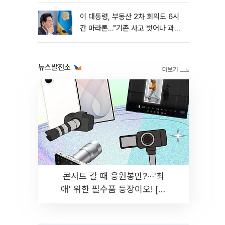
이 대통령, 부동산 2차 회의도 6시
간 마라톤…"기존 사고 벗어나 과감
히 실천"
뉴스발전소
콘서트 갈 때 응원봉만?⋯'최
애' 위한 필수품 등장이오! [솔
드아웃]