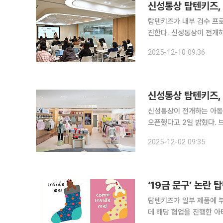
신성통상 탑텐키즈, 
탑텐키즈가 내부 검수 프로
진한다. 신성통상이 전개하는 아동복 브랜드 탑텐키즈는 품질 관리 시스템을 전면 개선한다고 10일
밝혔다. 탑텐키즈는 10월 일부 제품의 그래픽 문구에 대한 소비자 지적을 받았다. 즉각 해당 제품 전
2025-12-10 09:36
량 회수 및 전액 환불 조
신성통상 탑텐키즈,
신성통상이 전개하는 아동
오픈했다고 2일 밝혔다. 
을 본격화한다는 계획이다. 신세계사이먼 여주 프리미엄 아울렛은 연간 1000만 명이 찾는 국
2025-12-02 09:35
표 교외형 쇼핑 명소로,
탑텐키즈가 일부 제품에 부
데 해당 협업을 진행한 아티스트가 사과의 뜻