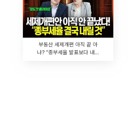
부동산 세제개편 아직 끝 아
냐? "종부세율 발표보다 내릴
것" 장기거주·양도세 전망 I 집
땅지성 I 김인만, 진미윤