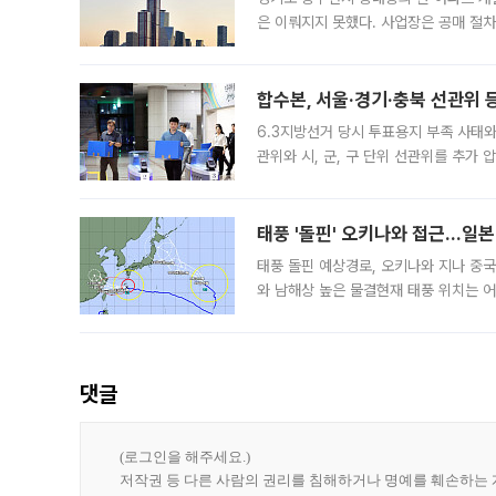
은 이뤄지지 못했다. 사업장은 공매 절차
3차 공매까지 진행됐으나 모두 유찰됐다.
후
합수본, 서울·경기·충북 선관위 등
6.3지방선거 당시 투표용지 부족 사태
관위와 시, 군, 구 단위 선관위를 추가
부(김태훈 서울중앙지검 3차장검사)는 
태풍 '돌핀' 오키나와 접근…일
태풍 돌핀 예상경로, 오키나와 지나 중
와 남해상 높은 물결현재 태풍 위치는 어
강한 세력을 유지한 채 일본 오키나와와
댓글