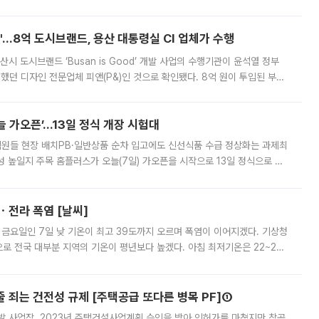
다시 부각되고 있다. 7일 금융투자업계에 따르면 MSCI는 한국시간으로 오는
od'…8억 도시브랜드, 용산 대통령실 CI 업체가 수행
시 도시브랜드 ‘Busan is Good’ 개발 사업의 수행기관이 윤석열 정부
여했던 디자인 전문업체 피앤(P&)인 것으로 확인됐다. 8억 원이 투입된 부산
 부족과 디자인 정체성 논란에 휩싸였던 만큼, 사업 선정 과정과 결과물에
 가오픈’...13일 정식 개장 시험대
.직원들 현장 배치PB·일반상품 순차 입고에도 신선식품 수급 정상화는 과제최
 높일지 주목 홈플러스가 오늘(7일) 가오픈을 시작으로 13일 정식으로 재
직원들이 현장 배치되고, PB 상품과 함께 일반 상품 납품도 순차적으로 진행
ㆍ전라 폭염 [날씨]
 금요일인 7일 낮 기온이 최고 39도까지 오르며 폭염이 이어지겠다. 기상청
로 전국 대부분 지역의 기온이 평년보다 높겠다. 아침 최저기온은 22~27
 대부분 지역에 폭염특보가 발효된 가운데 최고체감온도는 35도 안팎까지 올라
줄 죄는 건전성 규제 [주택공급 또다른 병목 PF]①
발 사업장. 2023년 주택건설사업계획 승인을 받아 인허가를 마쳤지만 착공