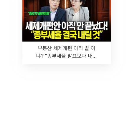
부동산 세제개편 아직 끝 아
냐? "종부세율 발표보다 내릴
것" 장기거주·양도세 전망 I 집
땅지성 I 김인만, 진미윤