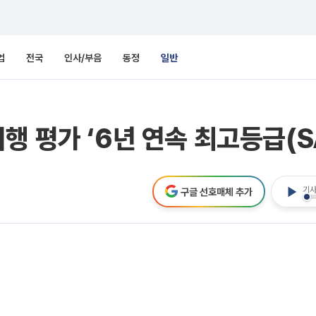
업
전국
인사/부음
동정
일반
 평가 ‘6년 연속 최고등급(SA
기사
구글 선호매체 추가