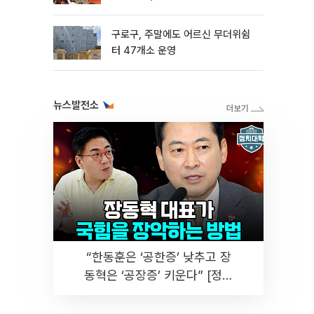
구로구, 주말에도 어르신 무더위쉼
터 47개소 운영
뉴스발전소
“한동훈은 ‘공한증’ 낮추고 장
동혁은 ‘공장증’ 키운다” [정치
대학]