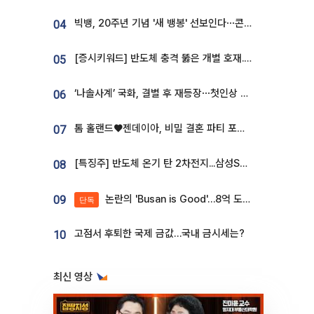
빅뱅, 20주년 기념 '새 뱅봉' 선보인다⋯콘서트 앞두고 팝업 개최
04
[증시키워드] 반도체 충격 뚫은 개별 호재...포스코퓨처엠·에코프로·한화솔루션 '눈길'
05
‘나솔사계’ 국화, 결별 후 재등장⋯첫인상 투표 휩쓸고 ‘인기녀’ 등극
06
톰 홀랜드♥젠데이아, 비밀 결혼 파티 포착⋯호텔 대관비만 9억
07
[특징주] 반도체 온기 탄 2차전지...삼성SDI, 장 초반 7% 넘게 껑충
08
논란의 'Busan is Good'…8억 도시브랜드, 용산 대통령실 CI 업체가 수행
09
단독
고점서 후퇴한 국제 금값…국내 금시세는?
10
최신 영상