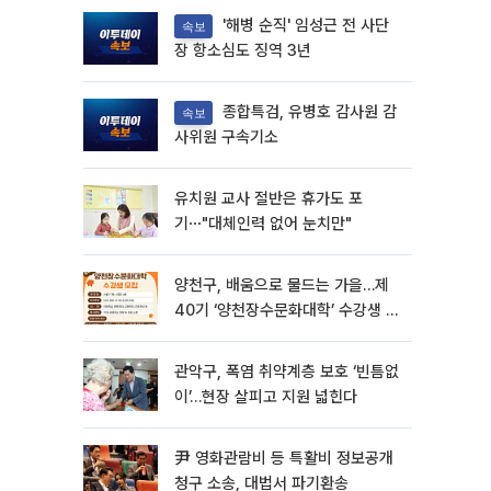
'해병 순직' 임성근 전 사단
속보
장 항소심도 징역 3년
종합특검, 유병호 감사원 감
속보
사위원 구속기소
유치원 교사 절반은 휴가도 포
기⋯"대체인력 없어 눈치만"
양천구, 배움으로 물드는 가을…제
40기 ‘양천장수문화대학’ 수강생 모
집
관악구, 폭염 취약계층 보호 ‘빈틈없
이’…현장 살피고 지원 넓힌다
尹 영화관람비 등 특활비 정보공개
청구 소송, 대법서 파기환송