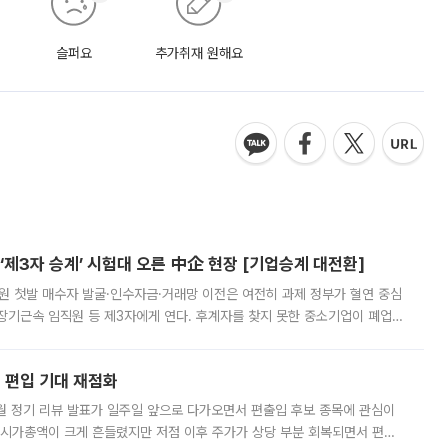
슬퍼요
추가취재 원해요
제3자 승계’ 시험대 오른 中企 현장 [기업승계 대전환]
지원 첫발 매수자 발굴·인수자금·거래망 이전은 여전히 과제 정부가 혈연 중심
장기근속 임직원 등 제3자에게 연다. 후계자를 찾지 못한 중소기업이 폐업
해 기술과 일자리를 남기도록 하겠다는 취지다. 다만 세금 감면만으로 거래를
에 편입 기대 재점화
월 정기 리뷰 발표가 일주일 앞으로 다가오면서 편출입 후보 종목에 관심이
 시가총액이 크게 흔들렸지만 저점 이후 주가가 상당 부분 회복되면서 편입