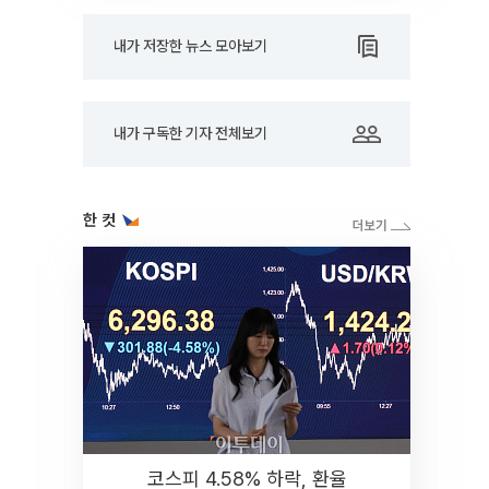
내가 저장한 뉴스 모아보기
내가 구독한 기자 전체보기
한 컷
코스피 4.58% 하락, 환율