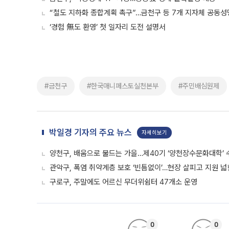
“철도 지하화 종합계획 촉구”…금천구 등 7개 지자체 공동성
‘경험 無도 환영’ 첫 일자리 도전 설명서
#금천구
#한국매니페스토실천본부
#주민배심원제
박일경 기자의 주요 뉴스
자세히보기
양천구, 배움으로 물드는 가을…제40기 ‘양천장수문화대학’ 
관악구, 폭염 취약계층 보호 ‘빈틈없이’…현장 살피고 지원 
구로구, 주말에도 어르신 무더위쉼터 47개소 운영
0
0