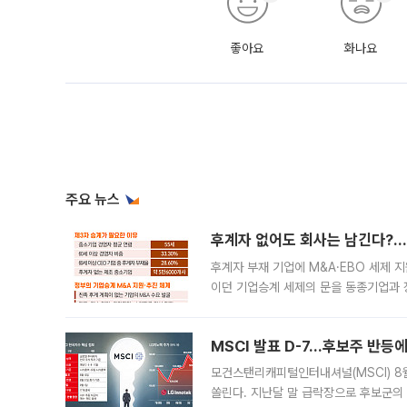
좋아요
화나요
주요 뉴스
후계자 없어도 회사는 남긴다?…‘
후계자 부재 기업에 M&A·EBO 세제 
이던 기업승계 세제의 문을 동종기업과 
대신 M&A나 임직원 인수(EBO)를 통
늘
MSCI 발표 D-7…후보주 반등
모건스탠리캐피털인터내셔널(MSCI) 8
쏠린다. 지난달 말 급락장으로 후보군의