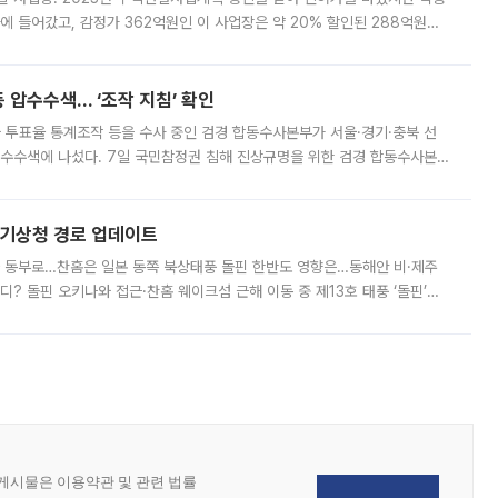
에 들어갔고, 감정가 362억원인 이 사업장은 약 20% 할인된 288억원에
 현재는 4차 공매를 위한 조건 협의가 진행 중이다. 수도권의 주요 주거 배
 압수수색… ‘조작 지침’ 확인
와 투표율 통계조작 등을 수사 중인 검경 합동수사본부가 서울·경기·충북 선
 압수수색에 나섰다. 7일 국민참정권 침해 진상규명을 위한 검경 합동수사본
추가 증거 확보를 위해 중앙선관위, 서울시·경기도·충청북도 선관위, 김포시
본기상청 경로 업데이트
국 동부로…찬홈은 일본 동쪽 북상태풍 돌핀 한반도 영향은…동해안 비·제주
디? 돌핀 오키나와 접근·찬홈 웨이크섬 근해 이동 중 제13호 태풍 ‘돌핀’이
 아마미 지방에 접근하고 있다. 돌핀은 오키나와 부근을 지난 뒤 동중국해