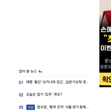
많이 본 뉴스
태풍 '돌핀' 오키나와 접근…일본기상청 경로 업데이트
01
오늘은 절기 '입추', 뜻은?
02
합수본, '통계 조작' 서울·경기·충북 선관위 등 추가 압수수색
03
속보