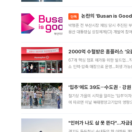
가능성과 지수 추종 자금 유입 기대가 
논란의 'Busan is Go
단독
박형준 전 부산시장 재임 당시 추진된 부산
용산 대통령실 상징체계(CI) 개발에 참
도시브랜드 사업이 공개 이후 시민 공감
2000억 수혈받은 홈플러스 ‘오늘
67개 핵심 점포 재가동 위한 빌드업..
소 인력·압축 매장으로 운영…회생 가능성
영업을 시작한다. 핵심 점포 67개에는 
'입추'에도 39도⋯수도권ㆍ강원
절기상 가을의 시작을 알리는 ‘입추’이자
에 따르면 이날 북태평양고기압의 영향으
도, 낮 최고기온은 31~39도로, 전국
"인허가 나도 삽 못 뜬다"…자금
경기도 동두천시 송내동의 한 아파트 개