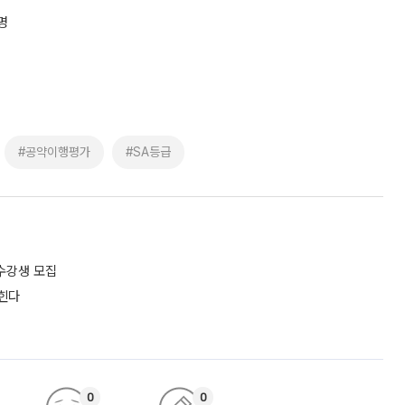
명
#공약이행평가
#SA등급
수강생 모집
넓힌다
0
0