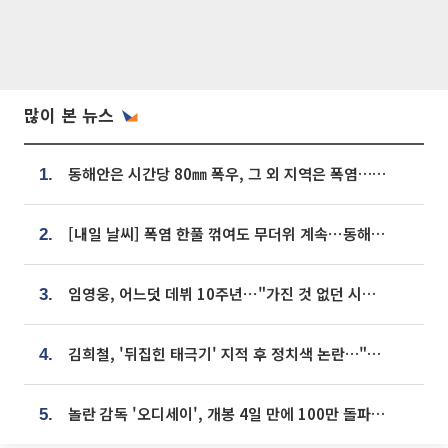
많이 본 뉴스
동해안은 시간당 80㎜ 폭우, 그 외 지역은 폭염…‘극과 극 날씨’
1.
[내일 날씨] 폭염 한풀 꺾여도 무더위 계속⋯동해안 이틀 연속 비
2.
임영웅, 어느덧 데뷔 10주년⋯"가진 것 없던 시절, 내 앞엔 20명의 팬뿐"
3.
김희철, '뒤집힌 태극기' 지적 후 정치색 논란…"좌우 떠나 우리나라 국기"
4.
놀란 감독 '오디세이', 개봉 4일 만에 100만 돌파⋯'왕사남' 보다 빠르다
5.