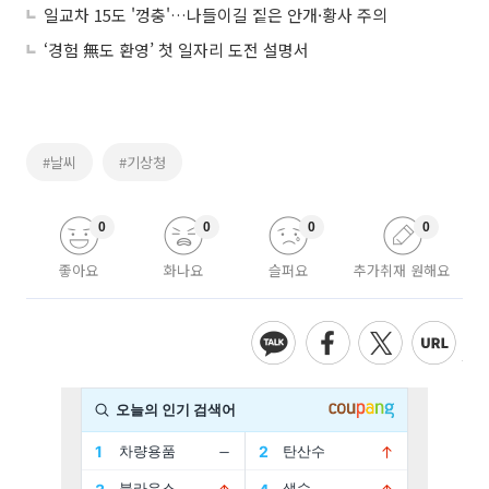
일교차 15도 '껑충'…나들이길 짙은 안개·황사 주의
‘경험 無도 환영’ 첫 일자리 도전 설명서
#날씨
#기상청
0
0
0
0
좋아요
화나요
슬퍼요
추가취재 원해요