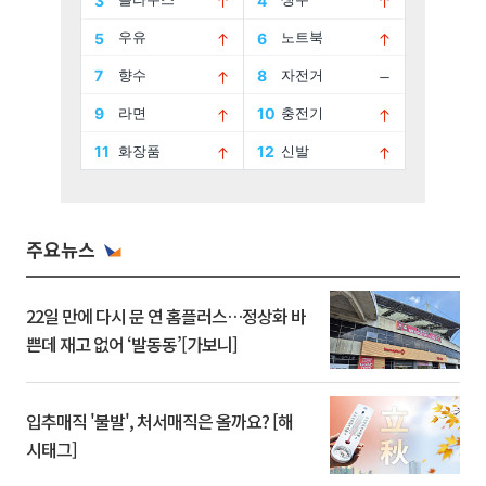
주요뉴스
22일 만에 다시 문 연 홈플러스…정상화 바
쁜데 재고 없어 ‘발동동’[가보니]
입추매직 '불발', 처서매직은 올까요? [해
시태그]