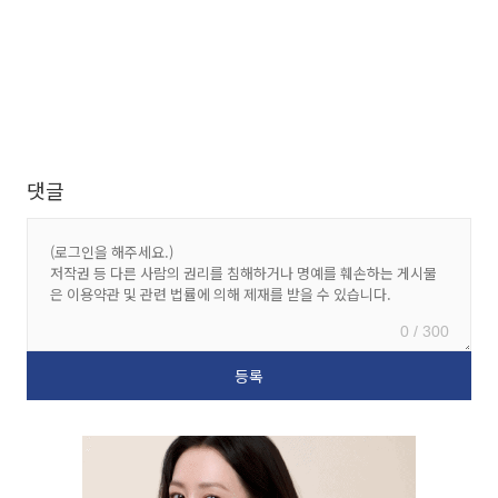
댓글
0 / 300