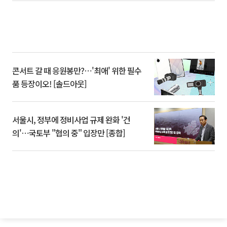
콘서트 갈 때 응원봉만?⋯'최애' 위한 필수
품 등장이오! [솔드아웃]
서울시, 정부에 정비사업 규제 완화 '건
의'⋯국토부 "협의 중" 입장만 [종합]