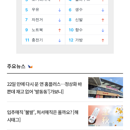
주요뉴스
22일 만에 다시 문 연 홈플러스…정상화 바
쁜데 재고 없어 ‘발동동’[가보니]
입추매직 '불발', 처서매직은 올까요? [해
시태그]