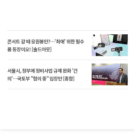
콘서트 갈 때 응원봉만?⋯'최애' 위한 필수
품 등장이오! [솔드아웃]
서울시, 정부에 정비사업 규제 완화 '건
의'⋯국토부 "협의 중" 입장만 [종합]