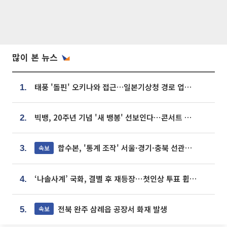
많이 본 뉴스
태풍 '돌핀' 오키나와 접근…일본기상청 경로 업데이트
1.
빅뱅, 20주년 기념 '새 뱅봉' 선보인다⋯콘서트 앞두고 팝업 개최
2.
합수본, '통계 조작' 서울·경기·충북 선관위 등 추가 압수수색
속보
3.
‘나솔사계’ 국화, 결별 후 재등장⋯첫인상 투표 휩쓸고 ‘인기녀’ 등극
4.
전북 완주 삼례읍 공장서 화재 발생
속보
5.