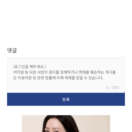
댓글
0 / 300