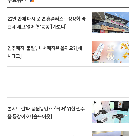
22일 만에 다시 문 연 홈플러스…정상화 바
쁜데 재고 없어 ‘발동동’[가보니]
입추매직 '불발', 처서매직은 올까요? [해
시태그]
콘서트 갈 때 응원봉만?⋯'최애' 위한 필수
품 등장이오! [솔드아웃]