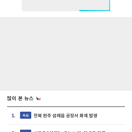
많이 본 뉴스
전북 완주 삼례읍 공장서 화재 발생
속보
1.