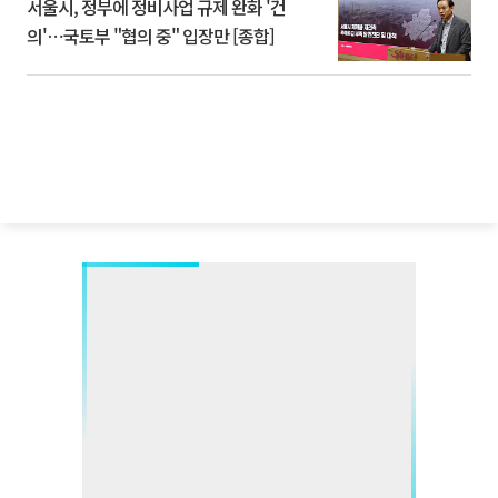
서울시, 정부에 정비사업 규제 완화 '건
의'⋯국토부 "협의 중" 입장만 [종합]