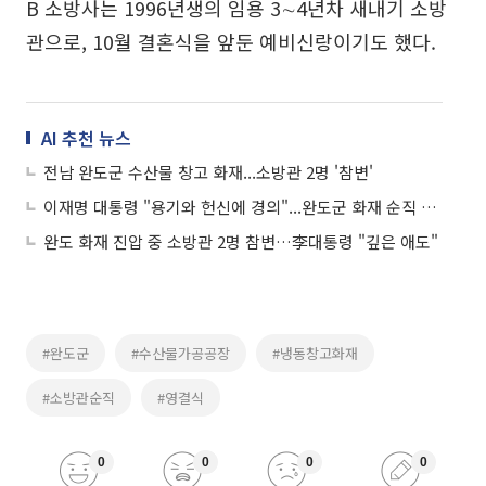
B 소방사는 1996년생의 임용 3∼4년차 새내기 소방
관으로, 10월 결혼식을 앞둔 예비신랑이기도 했다.
AI 추천 뉴스
전남 완도군 수산물 창고 화재...소방관 2명 '참변'
이재명 대통령 "용기와 헌신에 경의"...완도군 화재 순직 소방관 '애도'
완도 화재 진압 중 소방관 2명 참변…李대통령 "깊은 애도"
#완도군
#수산물가공공장
#냉동창고화재
#소방관순직
#영결식
0
0
0
0