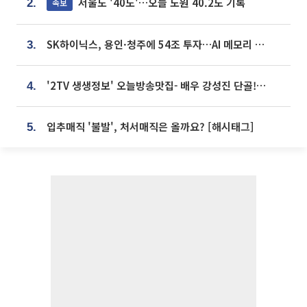
서울도 '40도'…오늘 노원 40.2도 기록
속보
2.
SK하이닉스, 용인·청주에 54조 투자…AI 메모리 생산기지 키운다
3.
'2TV 생생정보' 오늘방송맛집- 배우 강성진 단골! 쌀국수ㆍ푸팟퐁 커리 맛집 '블○○○'
4.
입추매직 '불발', 처서매직은 올까요? [해시태그]
5.