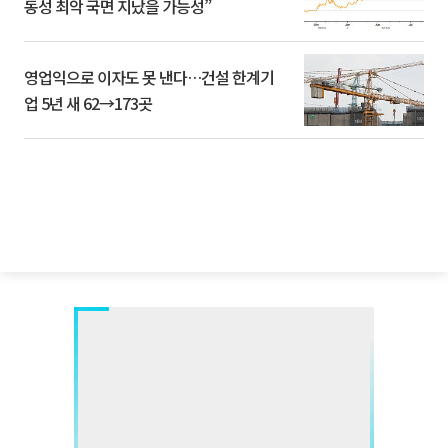
동성 최악 국면 지났을 가능성”
영업익으로 이자도 못 낸다…건설 한계기
업 5년 새 62→173곳