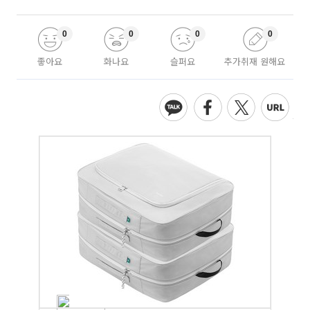
0
0
0
0
좋아요
화나요
슬퍼요
추가취재 원해요