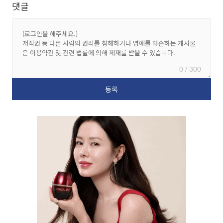
댓글
0 / 300