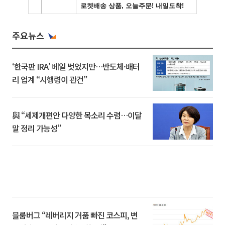
주요뉴스
‘한국판 IRA’ 베일 벗었지만…반도체·배터
리 업계 “시행령이 관건”
與 “세제개편안 다양한 목소리 수렴…이달
말 정리 가능성”
블룸버그 “레버리지 거품 빠진 코스피, 변