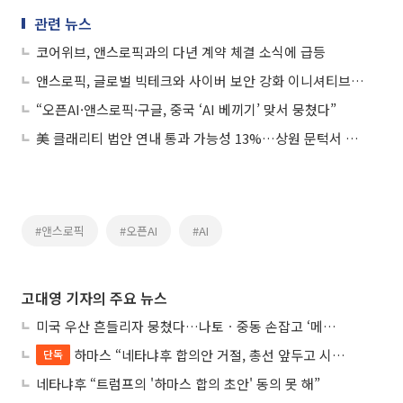
관련 뉴스
코어위브, 앤스로픽과의 다년 계약 체결 소식에 급등
앤스로픽, 글로벌 빅테크와 사이버 보안 강화 이니셔티브 '프로젝트 글래스윙' 출범
“오픈AI·앤스로픽·구글, 중국 ‘AI 베끼기’ 맞서 뭉쳤다”
美 클래리티 법안 연내 통과 가능성 13%…상원 문턱서 제동
#앤스로픽
#오픈AI
#AI
고대영 기자의 주요 뉴스
미국 우산 흔들리자 뭉쳤다…나토ㆍ중동 손잡고 ‘메카 공동방위’ 조약 체결
하마스 “네타냐후 합의안 거절, 총선 앞두고 시간 끌기”
단독
네타냐후 “트럼프의 '하마스 합의 초안' 동의 못 해”