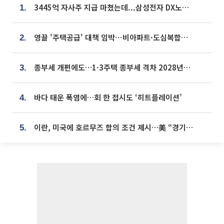
3445억 자사주 지급 마쳤는데...삼성전자 DX노조, 뒤늦은 '떼쓰기 집회'
1.
영끌 '주택공급' 대책 임박⋯비아파트·도심복합까지 총동원
2.
종부세 개편에도…1·3주택 종부세 격차 2028년부터 확대
3.
바다 태운 폭염에…회 한 접시도 ‘히트플레이션’
4.
이란, 미국에 호르무즈 합의 조건 제시…美 “경기 아직 안 끝나” [종합]
5.