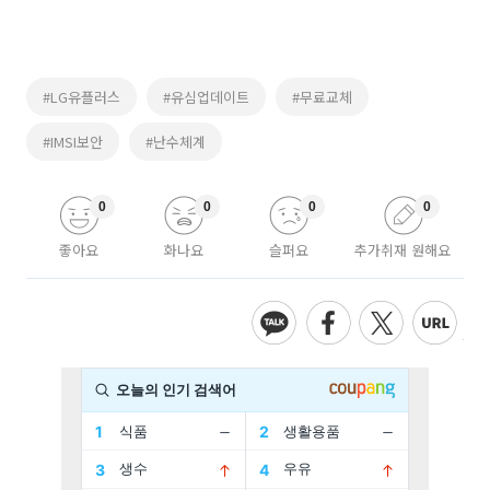
#LG유플러스
#유심업데이트
#무료교체
#IMSI보안
#난수체계
0
0
0
0
좋아요
화나요
슬퍼요
추가취재 원해요