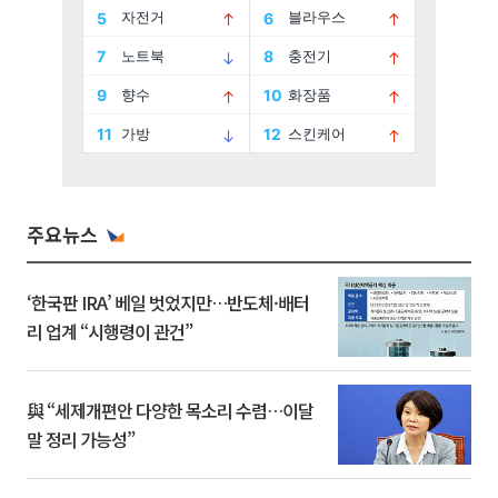
주요뉴스
‘한국판 IRA’ 베일 벗었지만…반도체·배터
리 업계 “시행령이 관건”
與 “세제개편안 다양한 목소리 수렴…이달
말 정리 가능성”