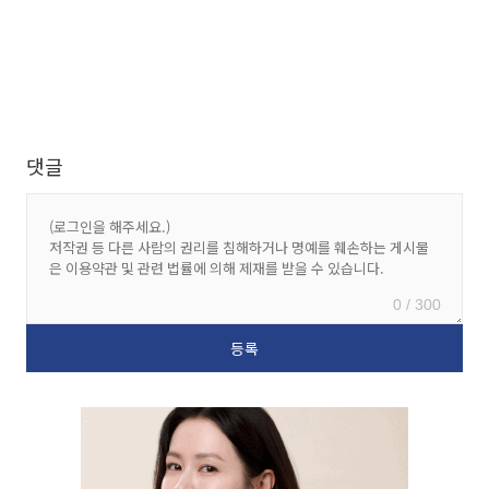
댓글
0 / 300