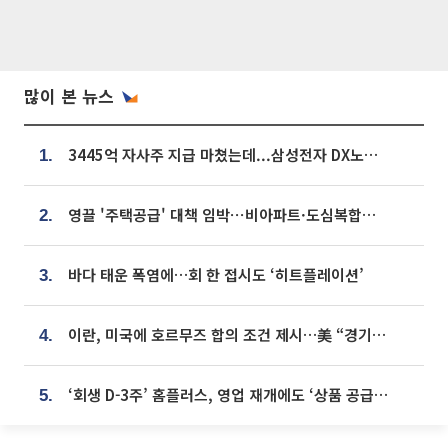
많이 본 뉴스
3445억 자사주 지급 마쳤는데...삼성전자 DX노조, 뒤늦은 '떼쓰기 집회'
1.
영끌 '주택공급' 대책 임박⋯비아파트·도심복합까지 총동원
2.
바다 태운 폭염에…회 한 접시도 ‘히트플레이션’
3.
이란, 미국에 호르무즈 합의 조건 제시…美 “경기 아직 안 끝나” [종합]
4.
‘회생 D-3주’ 홈플러스, 영업 재개에도 ‘상품 공급망’ 복구가 생존 관건
5.