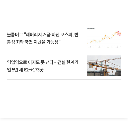
블룸버그 “레버리지 거품 빠진 코스피, 변
동성 최악 국면 지났을 가능성”
영업익으로 이자도 못 낸다…건설 한계기
업 5년 새 62→173곳