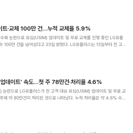
만461건, 유심 교체는 1
이트·교체 100만 건…누적 교체율 5.9%
난수화 논란으로 유심(USIM) 업데이트 및 무료 교체를 진행 중인 LG유플
건을 넘어섰다고 23일 밝혔다. LG유플러스는 13일부터 전 고
트 및 무료 교체를 순차적으로 진행하고 있다. 22일까지 누적 유심 업데
 교체 58만1094건으로
체·업데이트’ 속도…첫 주 78만건·처리율 4.6%
) 논란으로 LG유플러스가 전 고객 대상 유심(USIM) 업데이트 및 무료 교
 주에 약 80만건이 처리된 것으로 나타났다. 누적 처리율은 약 4.6% 수준
 기록했다. 시행 첫날