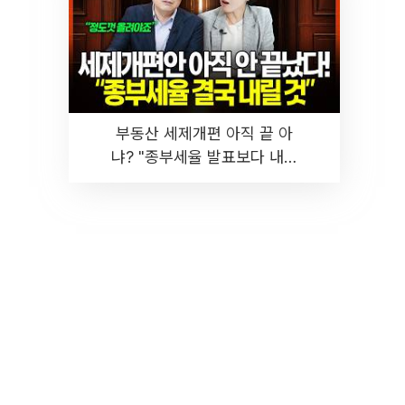
부동산 세제개편 아직 끝 아
냐? "종부세율 발표보다 내릴
것" 장기거주·양도세 전망 I 집
땅지성 I 김인만, 진미윤