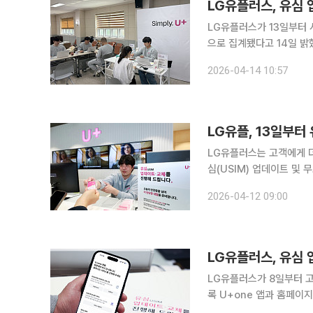
LG유플러스, 유심 
LG유플러스가 13일부터 시
으로 집계됐다고 14일 밝혔다
스는 전 고객을 대상으로 
2026-04-14 10:57
한 고객은 U+one 앱과
LG유플, 13일부터
LG유플러스는 고객에게 더
심(USIM) 업데이트 및 무료 교체를 시작
체계에 난수를 도입한 새로
2026-04-12 09:00
스는 고객 불편을 최소화하
LG유플러스, 유심 
LG유플러스가 8일부터 고
록 U+one 앱과 홈페이지를 통해 
고객을 대상으로 유심 업데