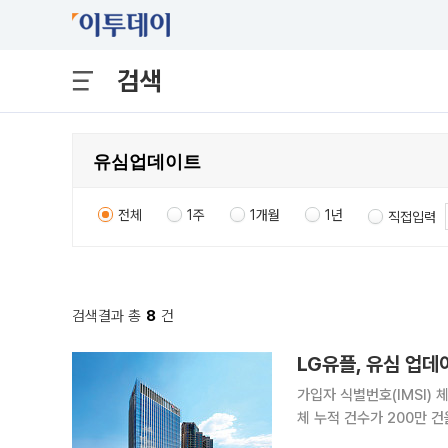
검색
전체
1주
1개월
1년
직접입력
검색결과 총
8
건
가입자 식별번호(IMSI) 
체 누적 건수가 200만 
이트·무료 교체가 가능하도록 채널을 확대했다. 18일 