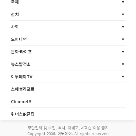
국제
정치
사회
오피니언
문화·라이프
뉴스발전소
이투데이TV
스페셜리포트
Channel 5
위너스IR클럽
무단전재 및 수집, 복사, 재배포, AI학습 이용 금지
Copyright 2006.
이투데이
. All rights reserved