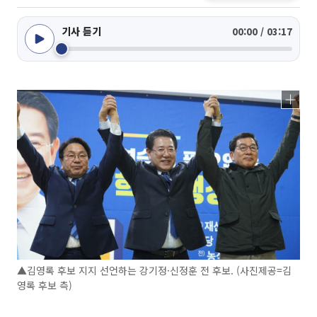
기사 듣기
00:00 / 03:17
▲김영록 후보 지지 선언하는 강기정·신정훈 전 후보. (사진제공=김
영록 후보 측)