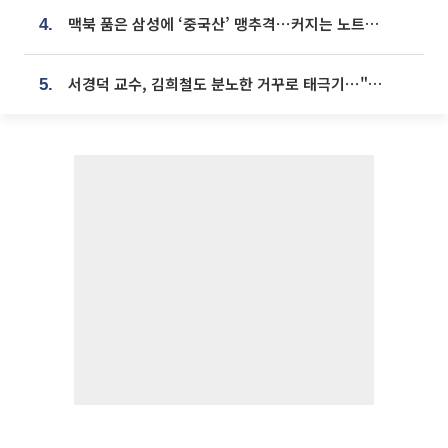
맥북 품은 삼성에 ‘중국산’ 맹추격⋯커지는 노트북 OLED 시장
4.
서경덕 교수, 김희철도 분노한 거꾸로 태극기⋯"엉터리는 아냐, 아쉬울 뿐"
5.