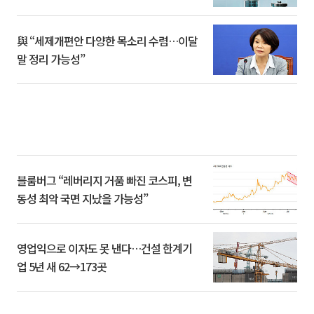
與 “세제개편안 다양한 목소리 수렴…이달
말 정리 가능성”
블룸버그 “레버리지 거품 빠진 코스피, 변
동성 최악 국면 지났을 가능성”
영업익으로 이자도 못 낸다…건설 한계기
업 5년 새 62→173곳