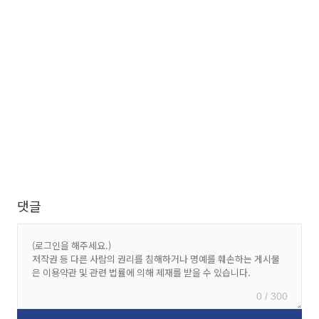
댓글
0 / 300