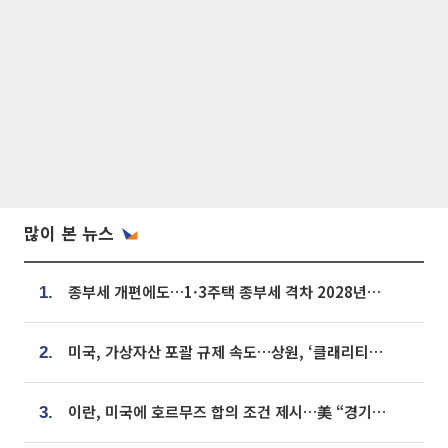
많이 본 뉴스
종부세 개편에도…1·3주택 종부세 격차 2028년부터 확대
1.
미국, 가상자산 포괄 규제 속도…상원, ‘클래리티법’ 9월 절차투표 추진
2.
이란, 미국에 호르무즈 합의 조건 제시…美 “경기 아직 안 끝나” [종합]
3.