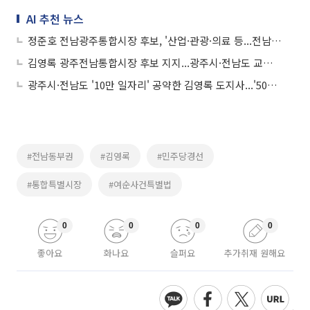
AI 추천 뉴스
정준호 전남광주통합시장 후보, '산업·관광·의료 등...전남 동부권 맞춤' 공약
김영록 광주전남통합시장 후보 지지...광주시·전남도 교수·연구자 1071명
광주시·전남도 '10만 일자리' 공약한 김영록 도지사...'500조 반도체' 승부수
#전남동부권
#김영록
#민주당경선
#통합특별시장
#여순사건특별법
0
0
0
0
좋아요
화나요
슬퍼요
추가취재 원해요