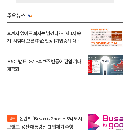
주요뉴스
후계자 없어도 회사는 남긴다?…‘제3자 승
계’ 시험대 오른 中企 현장 [기업승계 대전
환]
MSCI 발표 D-7…후보주 반등에 편입 기대
재점화
논란의 'Busan is Good'…8억 도시
단독
브랜드, 용산 대통령실 CI 업체가 수행