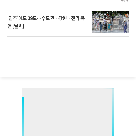
'입추'에도 39도⋯수도권ㆍ강원ㆍ전라 폭
염 [날씨]