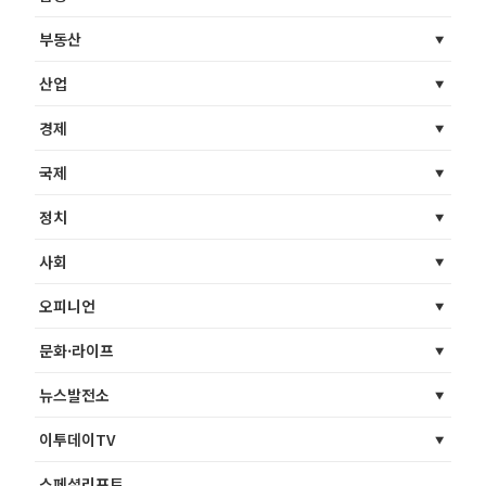
부동산
산업
경제
국제
정치
사회
오피니언
문화·라이프
뉴스발전소
이투데이TV
스페셜리포트