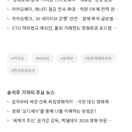
카카오페이, 에너지 절감 전사 확대…차량 5부제·전력 관리 강화
카카오뱅크, ‘AI 네이티브 은행’ 선언…결제·투자·글로벌로 금융 판 바꾼다
STO 하위법규 예상안, 풀링·거래한도·정형증권 로드맵 제시
#카카오
#NAVER
#문체부
#문화체육관광부
#한국관광공사
송석주 기자의 주요 뉴스
음악부터 여성·건축·독립영화까지…극장 대신 영화제로 즐기는 스크린 여행
영화 ‘오디세이’를 통해 나를 이해하는 방법은?
'세계의 주인' 윤가은 감독, 벡델데이 2026 영화 부문 벡델리안 감독 선정