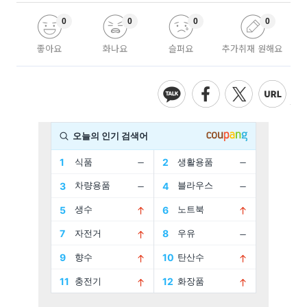
0
0
0
0
좋아요
화나요
슬퍼요
추가취재 원해요