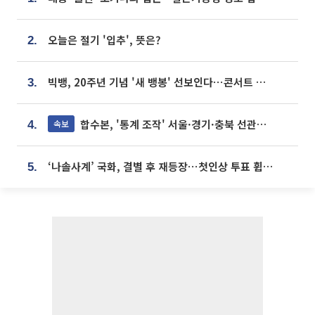
오늘은 절기 '입추', 뜻은?
2.
빅뱅, 20주년 기념 '새 뱅봉' 선보인다⋯콘서트 앞두고 팝업 개최
3.
합수본, '통계 조작' 서울·경기·충북 선관위 등 추가 압수수색
속보
4.
‘나솔사계’ 국화, 결별 후 재등장⋯첫인상 투표 휩쓸고 ‘인기녀’ 등극
5.