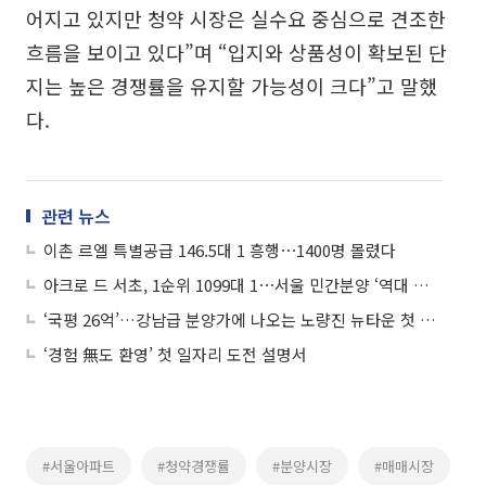
어지고 있지만 청약 시장은 실수요 중심으로 견조한
흐름을 보이고 있다”며 “입지와 상품성이 확보된 단
지는 높은 경쟁률을 유지할 가능성이 크다”고 말했
다.
관련 뉴스
이촌 르엘 특별공급 146.5대 1 흥행⋯1400명 몰렸다
아크로 드 서초, 1순위 1099대 1⋯서울 민간분양 ‘역대 최고 경쟁률’
‘국평 26억’…강남급 분양가에 나오는 노량진 뉴타운 첫 단지
‘경험 無도 환영’ 첫 일자리 도전 설명서
#서울아파트
#청약경쟁률
#분양시장
#매매시장