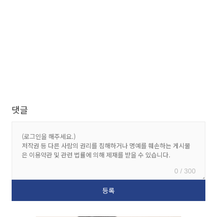
댓글
0 / 300