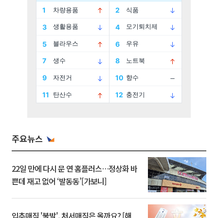
주요뉴스
22일 만에 다시 문 연 홈플러스…정상화 바
쁜데 재고 없어 ‘발동동’[가보니]
입추매직 '불발', 처서매직은 올까요? [해