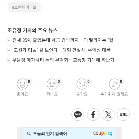
#브랜드아파트
조유정 기자의 주요 뉴스
전세 35% 줄었는데 세금 압박까지⋯더 빨라지는 '월세화'
'고원가 터널' 끝 보인다…대형 건설사, 수익성 대폭 개선
부울경 메가시티 논의 본격화⋯교통망 기대에 하반기 분양시장 '주목'
0
0
0
0
좋아요
화나요
슬퍼요
추가취재 원해요