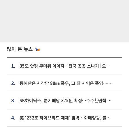
많이 본 뉴스
35도 안팎 무더위 이어져…전국 곳곳 소나기 [오늘 날씨]
1.
동해안은 시간당 80㎜ 폭우, 그 외 지역은 폭염…‘극과 극 날씨’
2.
SK하이닉스, 분기배당 375원 확정…주주환원책 9월로 앞당겨 발표
3.
美 ‘232조 하이브리드 제재’ 임박…K-태양광, 불확실성 털고 날개 다나
4.