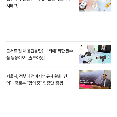
시태그]
콘서트 갈 때 응원봉만?⋯'최애' 위한 필수
품 등장이오! [솔드아웃]
서울시, 정부에 정비사업 규제 완화 '건
의'⋯국토부 "협의 중" 입장만 [종합]