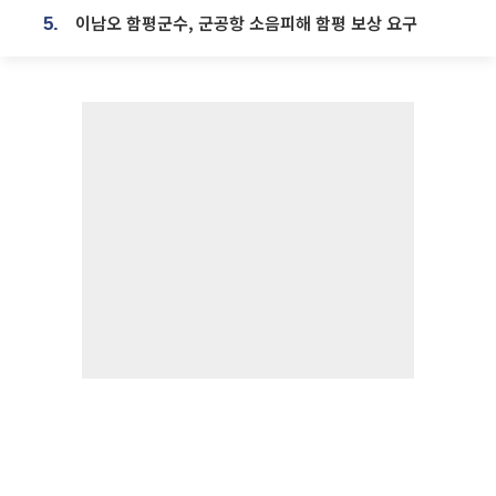
이남오 함평군수, 군공항 소음피해 함평 보상 요구
5.