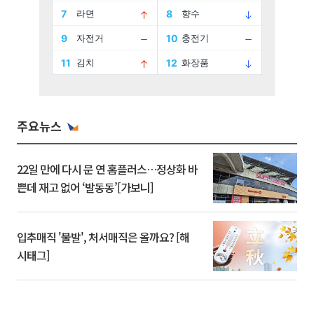
주요뉴스
22일 만에 다시 문 연 홈플러스…정상화 바
쁜데 재고 없어 ‘발동동’[가보니]
입추매직 '불발', 처서매직은 올까요? [해
시태그]