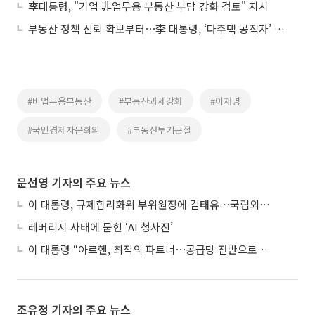
李대통령, "기업 非업무용 부동산 부담 강화 검토" 지시
부동산 정책 신뢰 확보부터⋯李 대통령, ‘다주택 공직자’ 배제 지시
#비업무용부동산
#부동산과세강화
#이재명
#국민경제자문회의
#부동산투기근절
문선영 기자의 주요 뉴스
이 대통령, 규제합리화위 부위원장에 김태유…국립외교원장 김흥규
레버리지 사태에 묻힌 ‘AI 청사진’
이 대통령 “아르헨, 최적의 파트너⋯공급망 전반으로 확대”
조유정 기자의 주요 뉴스