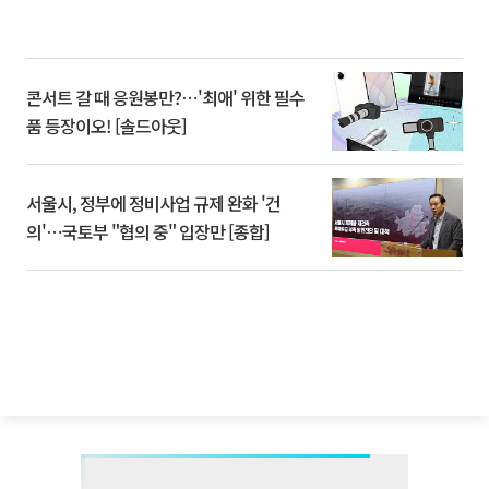
콘서트 갈 때 응원봉만?⋯'최애' 위한 필수
품 등장이오! [솔드아웃]
서울시, 정부에 정비사업 규제 완화 '건
의'⋯국토부 "협의 중" 입장만 [종합]