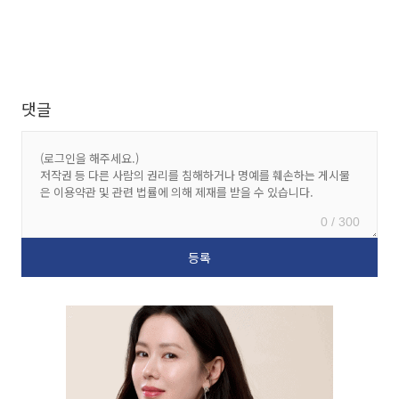
댓글
0 / 300