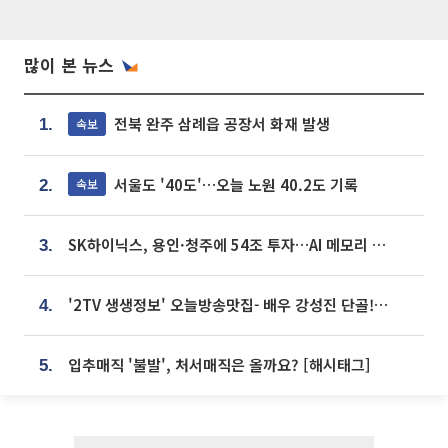
많이 본 뉴스
전북 완주 삼례읍 공장서 화재 발생
속보
1.
서울도 '40도'…오늘 노원 40.2도 기록
속보
2.
SK하이닉스, 용인·청주에 54조 투자…AI 메모리 생산기지 키운다
3.
'2TV 생생정보' 오늘방송맛집- 배우 강성진 단골! 쌀국수ㆍ푸팟퐁 커리 맛집 '블○○○'
4.
입추매직 '불발', 처서매직은 올까요? [해시태그]
5.