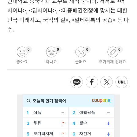
인대학교 중국학과 교수로 재직 중이다. 저서로 <더
차이나>, <딥차이나>, <미중패권전쟁에 맞서는 대한
민국 미래지도, 국익의 길>, <알테쉬톡의 공습> 등 다
수.
0
0
0
0
좋아요
화나요
슬퍼요
추가취재 원해요