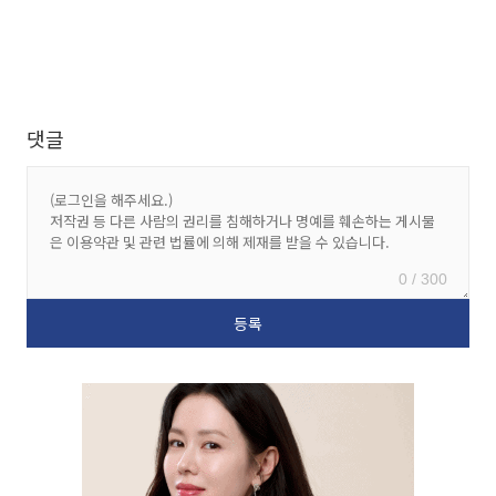
댓글
0 / 300