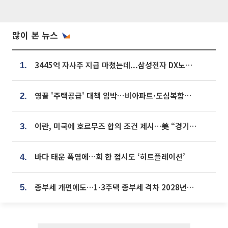
많이 본 뉴스
3445억 자사주 지급 마쳤는데...삼성전자 DX노조, 뒤늦은 '떼쓰기 집회'
1.
영끌 '주택공급' 대책 임박⋯비아파트·도심복합까지 총동원
2.
이란, 미국에 호르무즈 합의 조건 제시…美 “경기 아직 안 끝나” [종합]
3.
바다 태운 폭염에…회 한 접시도 ‘히트플레이션’
4.
종부세 개편에도…1·3주택 종부세 격차 2028년부터 확대
5.