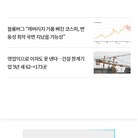
블룸버그 “레버리지 거품 빠진 코스피, 변
동성 최악 국면 지났을 가능성”
영업익으로 이자도 못 낸다…건설 한계기
업 5년 새 62→173곳