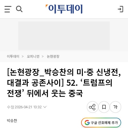
이투데이
오피니언
논현광장
[논현광장_박승찬의 미·중 신냉전,
대결과 공존사이] 52. ‘트럼프의
전쟁’ 뒤에서 웃는 중국
수정 2026-04-21 13:32
박승찬
구글 선호매체 추가